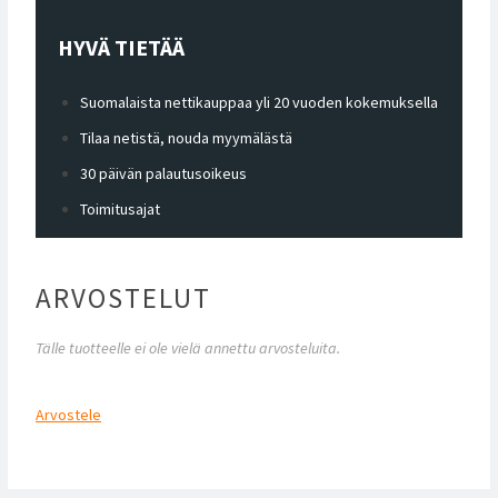
HYVÄ TIETÄÄ
Suomalaista nettikauppaa yli 20 vuoden kokemuksella
Tilaa netistä, nouda myymälästä
30 päivän palautusoikeus
Toimitusajat
ARVOSTELUT
Tälle tuotteelle ei ole vielä annettu arvosteluita.
Arvostele