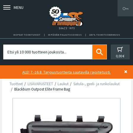
MENU
NOPEAT TOIMITUKSET
30 PÄIVÄN PALAUTUSOIKEUS
100 % TOIMITUSVARMUUS
0,00 €
ALE! 7.-16.8. Tarjoustuotteita saatavilla rajoitetusti.
Tuotteet
LISÄVARUSTEET
Laukut
Satula-, geeli- ja runkolaukut
Blackburn Outpost Elite Frame Bag