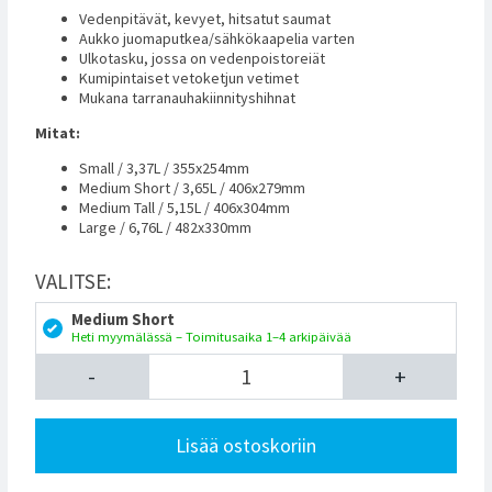
Vedenpitävät, kevyet, hitsatut saumat
Aukko juomaputkea/sähkökaapelia varten
Ulkotasku, jossa on vedenpoistoreiät
Kumipintaiset vetoketjun vetimet
Mukana tarranauhakiinnityshihnat
Mitat:
Small / 3,37L / 355x254mm
Medium Short / 3,65L / 406x279mm
Medium Tall / 5,15L / 406x304mm
Large / 6,76L / 482x330mm
VALITSE:
Medium Short
Heti myymälässä – Toimitusaika 1–4 arkipäivää
-
+
Lisää ostoskoriin