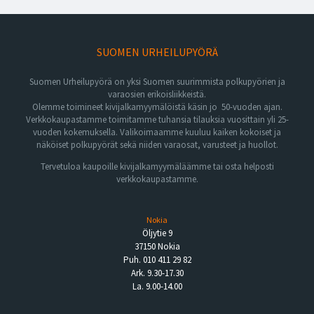
SUOMEN URHEILUPYÖRÄ
Suomen Urheilupyörä on yksi Suomen suurimmista polkupyörien ja
varaosien erikoisliikkeistä.
Olemme toimineet kivijalkamyymälöistä käsin jo 50-vuoden ajan.
Verkkokaupastamme toimitamme tuhansia tilauksia vuosittain yli 25-
vuoden kokemuksella. Valikoimaamme kuuluu kaiken kokoiset ja
näköiset polkupyörät sekä niiden varaosat, varusteet ja huollot.
Tervetuloa kaupoille kivijalkamyymäläämme tai osta helposti
verkkokaupastamme.
Nokia
Öljytie 9
37150 Nokia
Puh. 010 411 29 82
Ark. 9.30-17.30
La. 9.00-14.00