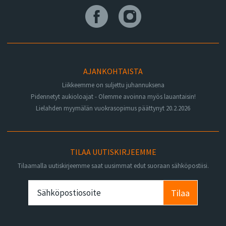
AJANKOHTAISTA
Liikkeemme on suljettu juhannuksena
Pidennetyt aukioloajat - Olemme avoinna myös lauantaisin!
Lielahden myymälän vuokrasopimus päättynyt 20.2.2026
TILAA UUTISKIRJEEMME
Tilaamalla uutiskirjeemme saat uusimmat edut suoraan sähköpostiisi.
Tilaa