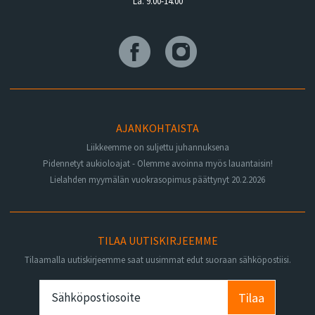
La. 9.00-14.00
AJANKOHTAISTA
Liikkeemme on suljettu juhannuksena
Pidennetyt aukioloajat - Olemme avoinna myös lauantaisin!
Lielahden myymälän vuokrasopimus päättynyt 20.2.2026
TILAA UUTISKIRJEEMME
Tilaamalla uutiskirjeemme saat uusimmat edut suoraan sähköpostiisi.
Tilaa