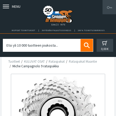
MENU
NOPEAT TOIMITUKSET
30 PÄIVÄN PALAUTUSOIKEUS
100 % TOIMITUSVARMUUS
0,00 €
Tuotteet
KULUVAT OSAT
Rataspakat
Rataspakat Maantie
Miche Campagnolo 9 rataspakka