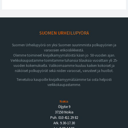
SUOMEN URHEILUPYÖRÄ
Suomen Urheilupyörä on yksi Suomen suurimmista polkupyörien ja
varaosien erikoisliikkeistä.
Olemme toimineet kivijalkamyymälöistä käsin jo 50-vuoden ajan.
Verkkokaupastamme toimitamme tuhansia tilauksia vuosittain yli 25-
vuoden kokemuksella. Valikoimaamme kuuluu kaiken kokoiset ja
näköiset polkupyörät sekä niiden varaosat, varusteet ja huollot.
Tervetuloa kaupoille kivijalkamyymäläämme tai osta helposti
verkkokaupastamme.
Nokia
Öljytie 9
37150 Nokia
Puh. 010 411 29 82
Ark. 9.30-17.30