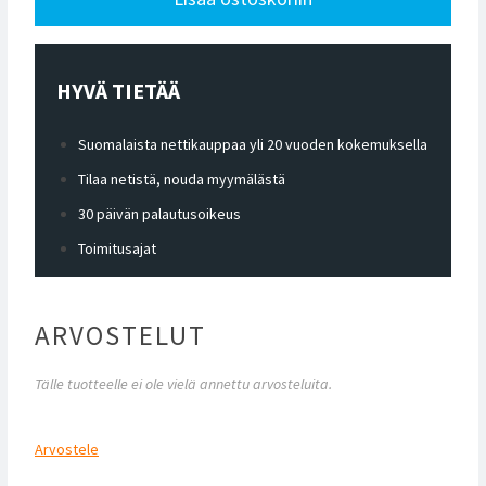
HYVÄ TIETÄÄ
Suomalaista nettikauppaa yli 20 vuoden kokemuksella
Tilaa netistä, nouda myymälästä
30 päivän palautusoikeus
Toimitusajat
ARVOSTELUT
Tälle tuotteelle ei ole vielä annettu arvosteluita.
Arvostele