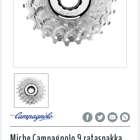
Miche Campagnolo 9 rataspakka