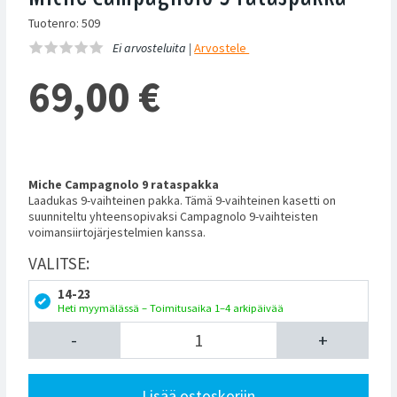
Tuotenro: 509
Ei arvosteluita |
Arvostele
69,00
€
Miche Campagnolo 9 rataspakka
Laadukas 9-vaihteinen pakka. Tämä 9-vaihteinen kasetti on
suunniteltu yhteensopivaksi Campagnolo 9-vaihteisten
voimansiirtojärjestelmien kanssa.
VALITSE:
14-23
Heti myymälässä – Toimitusaika 1–4 arkipäivää
-
+
Lisää ostoskoriin