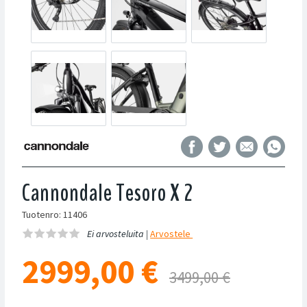
Cannondale Tesoro X 2
Tuotenro: 11406
Ei arvosteluita |
Arvostele
2999,00
€
3499,00 €