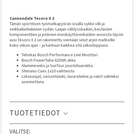
Cannondale Tesoro X 2
Tämän sporttisen työmatkapyörän sisällä sykkii villi ja
seikkailunhaluinen sydän. Laajan välitysskaalan, kestävien
komponenttien ja pitävien monikäyttörenkaiden ansiosta täysin
uusi Tesoro X 2 on rakennettu viemään sinut arjen matkoille
koko viikon ajan – ja karkuun kaikkea sitä viikonloppuna.
Tehokas Bosch Performance Line Moottori
Bosch PowerTube 625Wh akku
Alumiinirunko ja SunTour joustohaarukka
Shimano Cues 1x10 vaihteisto
Lokasuojat, seisontatuki, tavarateline ja valot valmiiksi
asennettuna
TUOTETIEDOT
VALITSE: