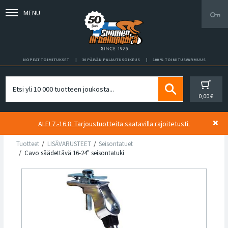
MENU
NOPEAT TOIMITUKSET
30 PÄIVÄN PALAUTUSOIKEUS
100 % TOIMITUSVARMUUS
0,00 €
ALE! 7.-16.8. Tarjoustuotteita saatavilla rajoitetusti.
Tuotteet
LISÄVARUSTEET
Seisontatuet
Cavo säädettävä 16-24" seisontatuki