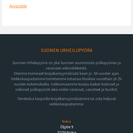
Arvostele
SUOMEN URHEILUPYÖRÄ
Suomen Urheilupyörä on yksi Suomen suurimmista polkupyörien ja
varaosien erikoisliikkeistä.
Olemme toimineet kivijalkamyymälöistä käsin jo 50-vuoden ajan.
Verkkokaupastamme toimitamme tuhansia tilauksia vuosittain yli 25-
vuoden kokemuksella. Valikoimaamme kuuluu kaiken kokoiset ja
näköiset polkupyörät sekä niiden varaosat, varusteet ja huollot.
Tervetuloa kaupoille kivijalkamyymäläämme tai osta helposti
verkkokaupastamme.
Nokia
Öljytie 9
37150 Nokia