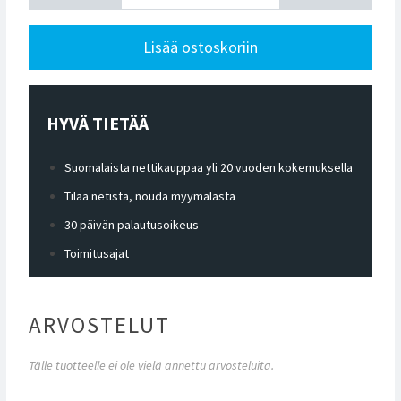
Lisää ostoskoriin
HYVÄ TIETÄÄ
Suomalaista nettikauppaa yli 20 vuoden kokemuksella
Tilaa netistä, nouda myymälästä
30 päivän palautusoikeus
Toimitusajat
ARVOSTELUT
Tälle tuotteelle ei ole vielä annettu arvosteluita.