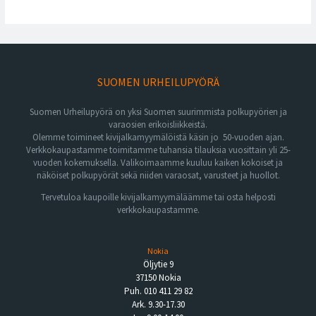
SUOMEN URHEILUPYÖRÄ
Suomen Urheilupyörä on yksi Suomen suurimmista polkupyörien ja
varaosien erikoisliikkeistä.
Olemme toimineet kivijalkamyymälöistä käsin jo 50-vuoden ajan.
Verkkokaupastamme toimitamme tuhansia tilauksia vuosittain yli 25-
vuoden kokemuksella. Valikoimaamme kuuluu kaiken kokoiset ja
näköiset polkupyörät sekä niiden varaosat, varusteet ja huollot.
Tervetuloa kaupoille kivijalkamyymäläämme tai osta helposti
verkkokaupastamme.
Nokia
Öljytie 9
37150 Nokia
Puh. 010 411 29 82
Ark. 9.30-17.30