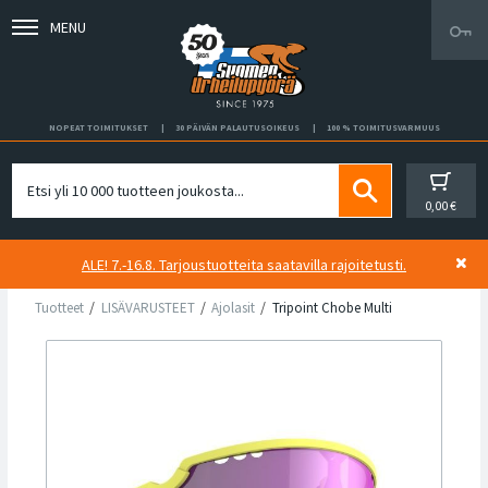
MENU
NOPEAT TOIMITUKSET
30 PÄIVÄN PALAUTUSOIKEUS
100 % TOIMITUSVARMUUS
0,00 €
ALE! 7.-16.8. Tarjoustuotteita saatavilla rajoitetusti.
Tuotteet
LISÄVARUSTEET
Ajolasit
Tripoint Chobe Multi