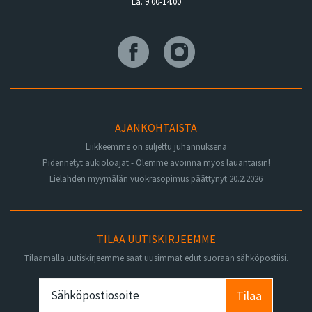
La. 9.00-14.00
AJANKOHTAISTA
Liikkeemme on suljettu juhannuksena
Pidennetyt aukioloajat - Olemme avoinna myös lauantaisin!
Lielahden myymälän vuokrasopimus päättynyt 20.2.2026
TILAA UUTISKIRJEEMME
Tilaamalla uutiskirjeemme saat uusimmat edut suoraan sähköpostiisi.
Tilaa