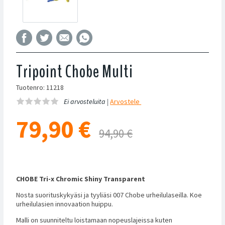
Tripoint Chobe Multi
Tuotenro: 11218
Ei arvosteluita |
Arvostele
79,90
€
94,90 €
CHOBE Tri-x Chromic Shiny Transparent
Nosta suorituskykyäsi ja tyyliäsi 007 Chobe urheilulaseilla. Koe
urheilulasien innovaation huippu.
Malli on suunniteltu loistamaan nopeuslajeissa kuten