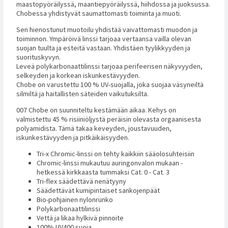
maastopyöräilyssä, maantiepyöräilyssä, hiihdossa ja juoksussa.
Chobessa yhdistyvät saumattomasti toiminta ja muoti.
Sen hienostunut muotoilu yhdistää vaivattomasti muodon ja
toiminnon. Ympäröivä linssi tarjoaa vertaansa vailla olevan
suojan tuulta ja esteitä vastaan. Yhdistäen tyylikkyyden ja
suorituskyvyn.
Leveä polykarbonaattilinssi tarjoaa perifeerisen näkyvyyden,
selkeyden ja korkean iskunkestävyyden.
Chobe on varustettu 100 % UV-suojalla, joka suojaa väsyneiltä
silmiltä ja haitallisten säteiden vaikutuksilta.
007 Chobe on suunniteltu kestämään aikaa. Kehys on
valmistettu 45 % risiiniöljystä peräisin olevasta orgaanisesta
polyamidista. Tämä takaa keveyden, joustavuuden,
iskunkestävyyden ja pitkäikäisyyden.
Tri-x Chromic-linssi on tehty kaikkiin sääolosuhteisiin
Chromic-linssi mukautuu auringonvalon mukaan -
hetkessä kirkkaasta tummaksi Cat. 0 - Cat. 3
Tri-flex säädettävä nenätyyny
Säädettävät kumipintaiset sankojenpäät
Bio-pohjainen nylonrunko
Polykarbonaattilinssi
Vettä ja likaa hylkivä pinnoite
100% UV400 suoja