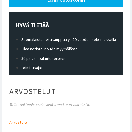
HYVÄ TIETÄÄ
Suomalaista nettikauppaa yli 20 vuoden kokemuksella
Tilaa netistä, nouda myymälästä
30 päivän palautusoikeus
Toimitusajat
ARVOSTELUT
Tälle tuotteelle ei ole vielä annettu arvosteluita.
Arvostele