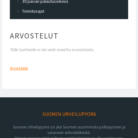
30 päivän palautusoikeus
Toimitusajat
ARVOSTELUT
Tälle tuotteelle ei ole vielä annettu arvosteluita.
Arvostele
SUOMEN URHEILUPYÖRÄ
Suomen Urheilupyörä on yksi Suomen suurimmista polkupyörien ja
varaosien erikoisliikkeistä.