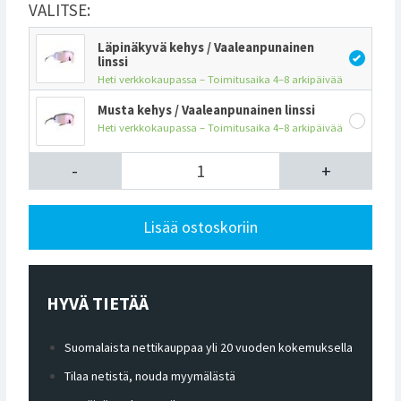
VALITSE:
Läpinäkyvä kehys / Vaaleanpunainen
linssi
Heti verkkokaupassa – Toimitusaika 4–8 arkipäivää
Musta kehys / Vaaleanpunainen linssi
Heti verkkokaupassa – Toimitusaika 4–8 arkipäivää
-
+
Lisää ostoskoriin
HYVÄ TIETÄÄ
Suomalaista nettikauppaa yli 20 vuoden kokemuksella
Tilaa netistä, nouda myymälästä