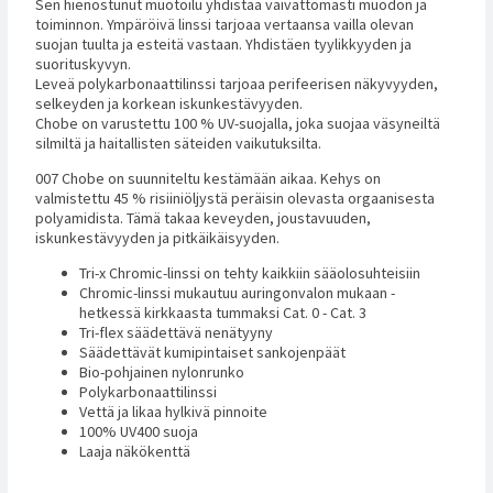
Sen hienostunut muotoilu yhdistää vaivattomasti muodon ja
toiminnon. Ympäröivä linssi tarjoaa vertaansa vailla olevan
suojan tuulta ja esteitä vastaan. Yhdistäen tyylikkyyden ja
suorituskyvyn.
Leveä polykarbonaattilinssi tarjoaa perifeerisen näkyvyyden,
selkeyden ja korkean iskunkestävyyden.
Chobe on varustettu 100 % UV-suojalla, joka suojaa väsyneiltä
silmiltä ja haitallisten säteiden vaikutuksilta.
007 Chobe on suunniteltu kestämään aikaa. Kehys on
valmistettu 45 % risiiniöljystä peräisin olevasta orgaanisesta
polyamidista. Tämä takaa keveyden, joustavuuden,
iskunkestävyyden ja pitkäikäisyyden.
Tri-x Chromic-linssi on tehty kaikkiin sääolosuhteisiin
Chromic-linssi mukautuu auringonvalon mukaan -
hetkessä kirkkaasta tummaksi Cat. 0 - Cat. 3
Tri-flex säädettävä nenätyyny
Säädettävät kumipintaiset sankojenpäät
Bio-pohjainen nylonrunko
Polykarbonaattilinssi
Vettä ja likaa hylkivä pinnoite
100% UV400 suoja
Laaja näkökenttä