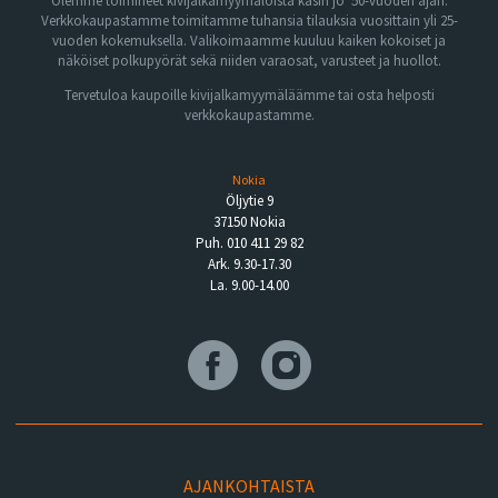
Olemme toimineet kivijalkamyymälöistä käsin jo 50-vuoden ajan.
Verkkokaupastamme toimitamme tuhansia tilauksia vuosittain yli 25-
vuoden kokemuksella. Valikoimaamme kuuluu kaiken kokoiset ja
näköiset polkupyörät sekä niiden varaosat, varusteet ja huollot.
Tervetuloa kaupoille kivijalkamyymäläämme tai osta helposti
verkkokaupastamme.
Nokia
Öljytie 9
37150 Nokia
Puh. 010 411 29 82
Ark. 9.30-17.30
La. 9.00-14.00
AJANKOHTAISTA