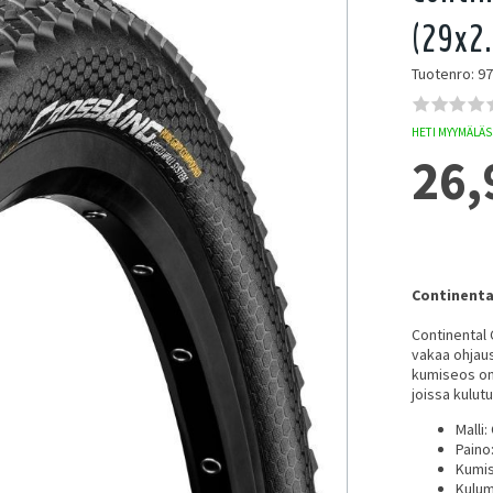
(29x2
Tuotenro: 9
HETI MYYMÄLÄSS
26,
Continenta
Continental 
vakaa ohjaus
kumiseos on 
joissa kulut
Malli:
Paino
Kumis
Kulum