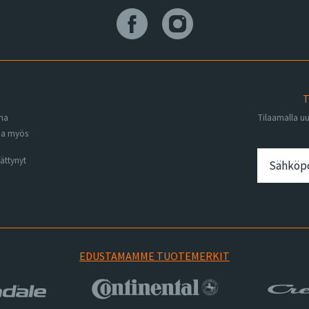
T
ena
Tilaamalla u
na myös
ättynyt
EDUSTAMAMME TUOTEMERKIT