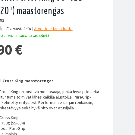
.20") maastorengas
782
Ei arvosteluita |
Arvostele
tämä tuote
Ä – TOIMITUSAIKA 1–4 ARKIPÄIVÄÄ
90
€
l Cross King maastorengas
Cross King on loistava moniosaaja, jonka hyvä pito sekä
tuntuma toimivat lähes kaikilla alustoilla. PureGrip-
kehitetty erityisesti Performance-sarjan renkaisiin,
uskestävyys sekä hyvä pito ovat etusijalla.
 Cross King
: 750g (55-584)
eos: PureGrip
isilmaisin