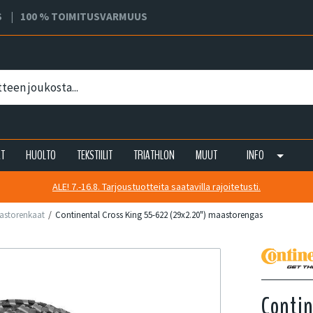
S
100 % TOIMITUSVARMUUS
AT
HUOLTO
TEKSTIILIT
TRIATHLON
MUUT
INFO
ALE! 7.-16.8. Tarjoustuotteita saatavilla rajoitetusti.
astorenkaat
Continental Cross King 55-622 (29x2.20") maastorengas
Contin