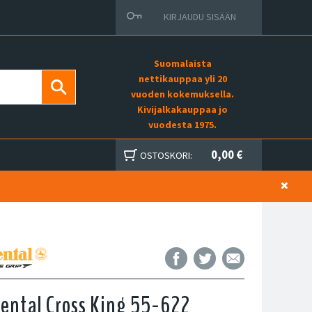
KIRJAUDU SISÄÄN
Suomalaista
nettikauppaa yli 20
vuoden kokemuksella.
Kivijalkakauppaa jo
vuodesta 1975.
0,00 €
OSTOSKORI:
ental Cross King 55-622