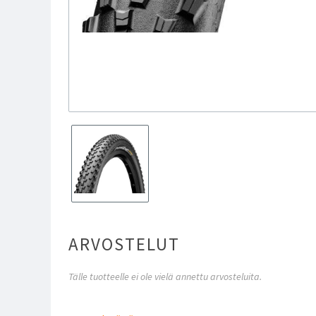
ARVOSTELUT
Tälle tuotteelle ei ole vielä annettu arvosteluita.