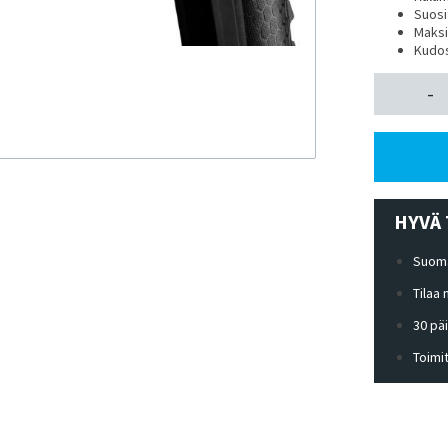
Suosi
Maksi
Kudos
-
HYVÄ 
Suoma
Tilaa
30 pä
Toimi