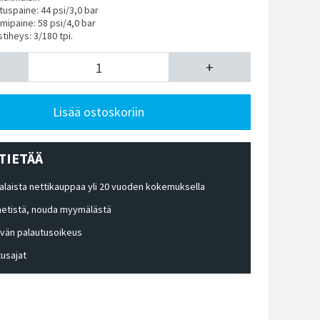
tuspaine: 44 psi/3,0 bar
mipaine: 58 psi/4,0 bar
tiheys: 3/180 tpi.
+
Lisää ostoskoriin
TIETÄÄ
laista nettikauppaa yli 20 vuoden kokemuksella
 netistä, nouda myymälästä
ivän palautusoikeus
tusajat