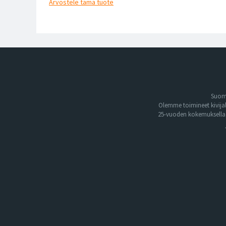
Arvostele
tämä tuote
Suome
Olemme toimineet kivija
25-vuoden kokemuksella. 