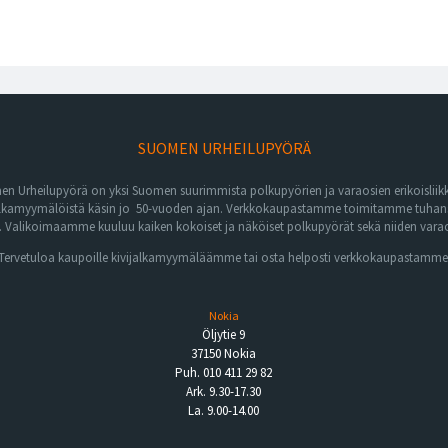
SUOMEN URHEILUPYÖRÄ
n Urheilupyörä on yksi Suomen suurimmista polkupyörien ja varaosien erikoisliikk
lkamyymälöistä käsin jo 50-vuoden ajan. Verkkokaupastamme toimitamme tuhansia 
Valikoimaamme kuuluu kaiken kokoiset ja näköiset polkupyörät sekä niiden varaos
Tervetuloa kaupoille kivijalkamyymäläämme tai osta helposti verkkokaupastamme
Nokia
Öljytie 9
37150 Nokia
Puh. 010 411 29 82
Ark. 9.30-17.30
La. 9.00-14.00