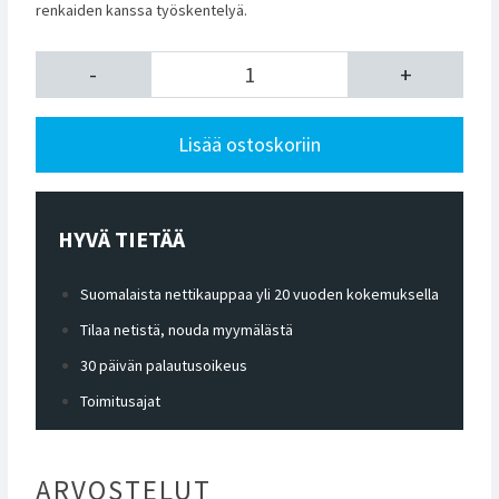
renkaiden kanssa työskentelyä.
-
+
Lisää ostoskoriin
HYVÄ TIETÄÄ
Suomalaista nettikauppaa yli 20 vuoden kokemuksella
Tilaa netistä, nouda myymälästä
30 päivän palautusoikeus
Toimitusajat
ARVOSTELUT