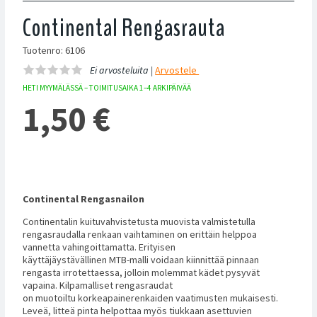
Continental Rengasrauta
Tuotenro: 6106
Ei arvosteluita |
Arvostele
HETI MYYMÄLÄSSÄ – TOIMITUSAIKA 1–4 ARKIPÄIVÄÄ
1,50
€
Continental Rengasnailon
Continentalin kuituvahvistetusta muovista valmistetulla
rengasraudalla renkaan vaihtaminen on erittäin helppoa
vannetta vahingoittamatta. Erityisen
käyttäjäystävällinen MTB-malli voidaan kiinnittää pinnaan
rengasta irrotettaessa, jolloin molemmat kädet pysyvät
vapaina. Kilpamalliset rengasraudat
on muotoiltu korkeapainerenkaiden vaatimusten mukaisesti.
Leveä, litteä pinta helpottaa myös tiukkaan asettuvien