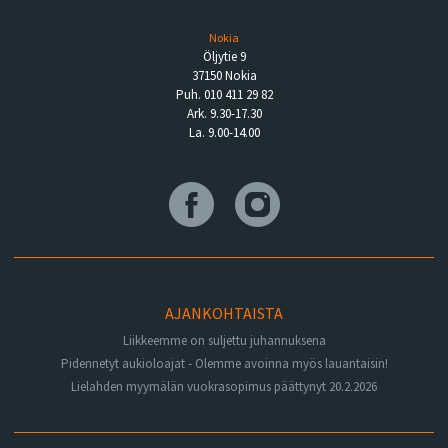
Nokia
Öljytie 9
37150 Nokia
Puh. 010 411 29 82
Ark. 9.30-17.30
La. 9.00-14.00
AJANKOHTAISTA
Liikkeemme on suljettu juhannuksena
Pidennetyt aukioloajat - Olemme avoinna myös lauantaisin!
Lielahden myymälän vuokrasopimus päättynyt 20.2.2026