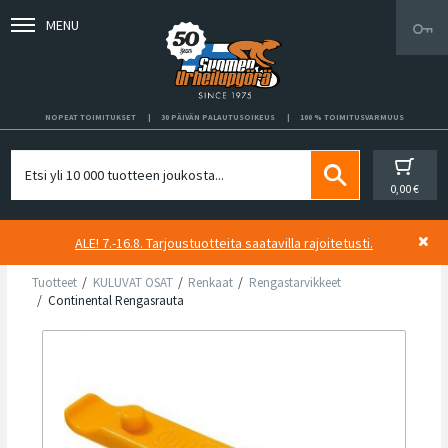
MENU
NOPEAT TOIMITUKSET
30 PÄIVÄN PALAUTUSOIKEUS
100 % TOIMITUSVARMUUS
0,00 €
ALE! 7.-16.8. Tarjoustuotteita saatavilla rajoitetusti.
Tuotteet
KULUVAT OSAT
Renkaat
Rengastarvikkeet
Continental Rengasrauta