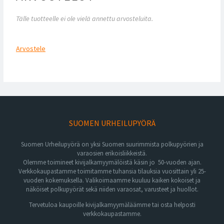
Tälle tuotteelle ei ole vielä annettu arvosteluita.
Arvostele
SUOMEN URHEILUPYÖRÄ
Suomen Urheilupyörä on yksi Suomen suurimmista polkupyörien ja
varaosien erikoisliikkeistä.
Olemme toimineet kivijalkamyymälöistä käsin jo 50-vuoden ajan.
Verkkokaupastamme toimitamme tuhansia tilauksia vuosittain yli 25-
vuoden kokemuksella. Valikoimaamme kuuluu kaiken kokoiset ja
näköiset polkupyörät sekä niiden varaosat, varusteet ja huollot.
Tervetuloa kaupoille kivijalkamyymäläämme tai osta helposti
verkkokaupastamme.