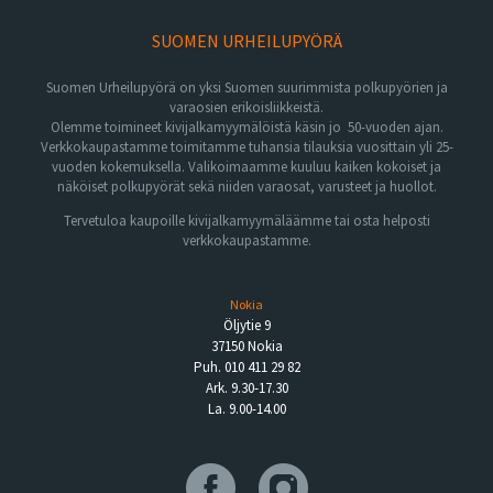
SUOMEN URHEILUPYÖRÄ
Suomen Urheilupyörä on yksi Suomen suurimmista polkupyörien ja
varaosien erikoisliikkeistä.
Olemme toimineet kivijalkamyymälöistä käsin jo 50-vuoden ajan.
Verkkokaupastamme toimitamme tuhansia tilauksia vuosittain yli 25-
vuoden kokemuksella. Valikoimaamme kuuluu kaiken kokoiset ja
näköiset polkupyörät sekä niiden varaosat, varusteet ja huollot.
Tervetuloa kaupoille kivijalkamyymäläämme tai osta helposti
verkkokaupastamme.
Nokia
Öljytie 9
37150 Nokia
Puh. 010 411 29 82
Ark. 9.30-17.30
La. 9.00-14.00