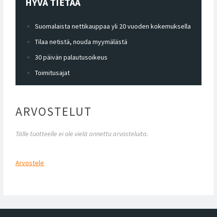
HYVÄ TIETÄÄ
Suomalaista nettikauppaa yli 20 vuoden kokemuksella
Tilaa netistä, nouda myymälästä
30 päivän palautusoikeus
Toimitusajat
ARVOSTELUT
Tälle tuotteelle ei ole vielä annettu arvosteluita.
Arvostele