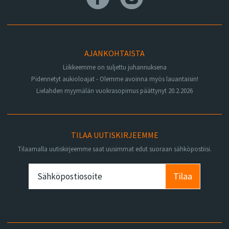
AJANKOHTAISTA
Liikkeemme on suljettu juhannuksena
Pidennetyt aukioloajat - Olemme avoinna myös lauantaisin!
Lielahden myymälän vuokrasopimus päättynyt 20.2.2026
TILAA UUTISKIRJEEMME
Tilaamalla uutiskirjeemme saat uusimmat edut suoraan sähköpostiisi.
Tilaa