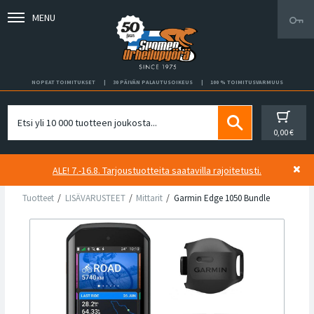
MENU
NOPEAT TOIMITUKSET
30 PÄIVÄN PALAUTUSOIKEUS
100 % TOIMITUSVARMUUS
0,00 €
ALE! 7.-16.8. Tarjoustuotteita saatavilla rajoitetusti.
Tuotteet
LISÄVARUSTEET
Mittarit
Garmin Edge 1050 Bundle