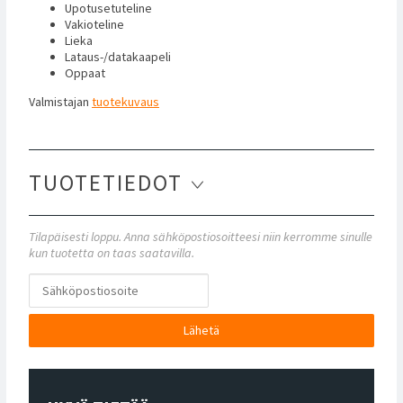
Upotusetuteline
Vakioteline
Lieka
Lataus-/datakaapeli
Oppaat
Valmistajan
tuotekuvaus
TUOTETIEDOT
Tilapäisesti loppu. Anna sähköpostiosoitteesi niin kerromme sinulle
kun tuotetta on taas saatavilla.
Lähetä