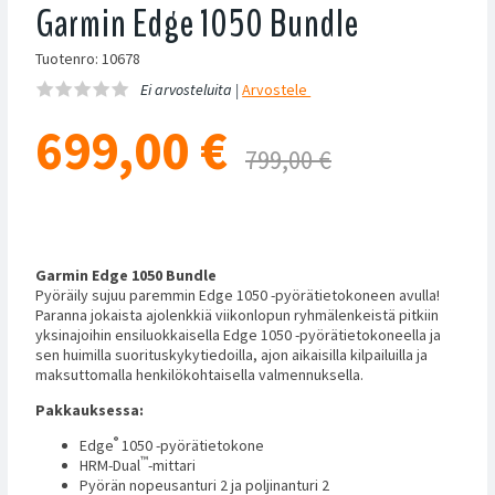
Garmin Edge 1050 Bundle
Tuotenro: 10678
Ei arvosteluita |
Arvostele
699,00
€
799,00 €
Garmin Edge 1050 Bundle
Pyöräily sujuu paremmin Edge 1050 -pyörätietokoneen avulla!
Paranna jokaista ajolenkkiä viikonlopun ryhmälenkeistä pitkiin
yksinajoihin ensiluokkaisella Edge 1050 -pyörätietokoneella ja
sen huimilla suorituskykytiedoilla, ajon aikaisilla kilpailuilla ja
maksuttomalla henkilökohtaisella valmennuksella.
Pakkauksessa:
®
Edge
1050 -pyörätietokone
™
HRM-Dual
-mittari
Pyörän nopeusanturi 2 ja poljinanturi 2