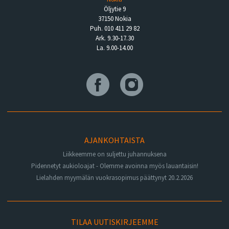
Öljytie 9
37150 Nokia
Puh. 010 411 29 82
Ark. 9.30-17.30
La. 9.00-14.00
AJANKOHTAISTA
Liikkeemme on suljettu juhannuksena
Pidennetyt aukioloajat - Olemme avoinna myös lauantaisin!
Lielahden myymälän vuokrasopimus päättynyt 20.2.2026
TILAA UUTISKIRJEEMME