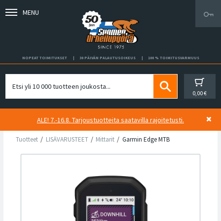
MENU
NOPEAT TOIMITUKSET
30 PÄIVÄN PALAUTUSOIKEUS
100 % TOIMITUSVARMUUS
0,00 €
ALE! 7.-16.8. Tarjoustuotteita saatavilla rajoitetusti.
Tuotteet
LISÄVARUSTEET
Mittarit
Garmin Edge MTB