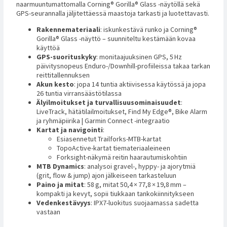
naarmuuntumattomalla Corning® Gorilla® Glass -näytöllä sekä
GPS-seurannalla jäljitettäessä maastoja tarkasti ja luotettavasti.
Rakennemateriaali
: iskunkestävä runko ja Corning®
Gorilla® Glass -näyttö – suunniteltu kestämään kovaa
käyttöä
GPS-suorituskyky
: monitaajuuksinen GPS, 5 Hz
päivitysnopeus Enduro-/Downhill-profiileissa takaa tarkan
reittitallennuksen
Akun kesto
: jopa 14 tuntia aktiivisessa käytössä ja jopa
26 tuntia virransäästötilassa
Älyilmoitukset ja turvallisuusominaisuudet
:
LiveTrack, hätätilailmoitukset, Find My Edge®, Bike Alarm
ja ryhmäpiirika | Garmin Connect -integraatio
Kartat ja navigointi
:
Esiasennetut Trailforks-MTB-kartat
TopoActive-kartat tiemateriaaleineen
Forksight-näkymä reitin haarautumiskohtiin
MTB Dynamics
: analysoi gravel-, hyppy- ja ajorytmiä
(grit, flow & jump) ajon jälkeiseen tarkasteluun
Paino ja mitat
: 58 g, mitat 50,4 × 77,8 × 19,8 mm –
kompakti ja kevyt, sopii tiukkaan tankokiinnitykseen
Vedenkestävyys
: IPX7-luokitus suojaamassa sadetta
vastaan