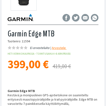
Garmin Edge MTB
Tuotenro: 11594
Ei arvosteluita |
Arvostele
HETI VERKKOKAUPASSA – TOIMITUSAIKA 4–8 ARKIPÄIVÄÄ
399,00
€
419,00 €
Garmin Edge MTB
Kestävä ja monipuolinen GPS-ajotietokone on suunniteltu
erityisesti maastopyöräilijöille ja trail-pyöräilijöille. Edge MTB on
varustettu 7-painikkeisella käyttöliittymällä,