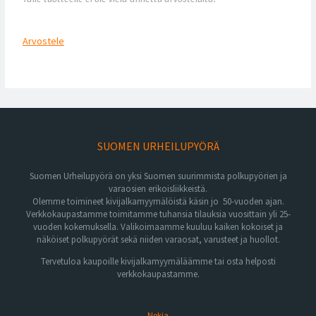
Arvostele
SUOMEN URHEILUPYÖRÄ
Suomen Urheilupyörä on yksi Suomen suurimmista polkupyörien ja
varaosien erikoisliikkeistä.
Olemme toimineet kivijalkamyymälöistä käsin jo 50-vuoden ajan.
Verkkokaupastamme toimitamme tuhansia tilauksia vuosittain yli 25-
vuoden kokemuksella. Valikoimaamme kuuluu kaiken kokoiset ja
näköiset polkupyörät sekä niiden varaosat, varusteet ja huollot.
Tervetuloa kaupoille kivijalkamyymäläämme tai osta helposti
verkkokaupastamme.
Nokia