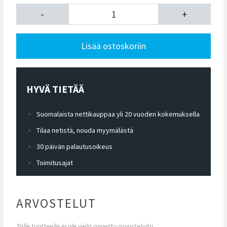
-
+
Lisää ostoskoriin
HYVÄ TIETÄÄ
Suomalaista nettikauppaa yli 20 vuoden kokemuksella
Tilaa netistä, nouda myymälästä
30 päivän palautusoikeus
Toimitusajat
ARVOSTELUT
Tälle tuotteelle ei ole vielä annettu arvosteluita.