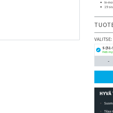
In-mo
19 si
TUOT
VALITSE:
S (51-
Heti my
-
HYVÄ 
Suoma
Tilaa