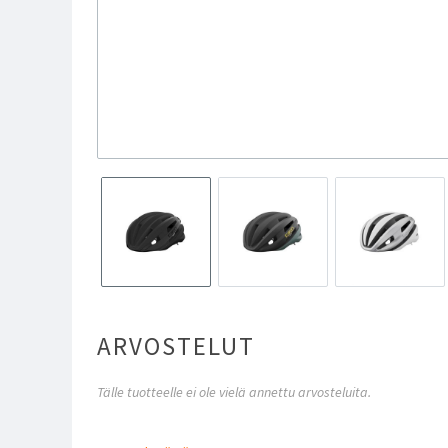
ARVOSTELUT
Tälle tuotteelle ei ole vielä annettu arvosteluita.