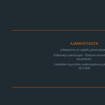
AJANKOHTAISTA
Liikkeemme on suljettu juhannuks
Pidennetyt aukioloajat - Olemme avoin
lauantaisin!
Lielahden myymälän vuokrasopimus pä
20.2.2026