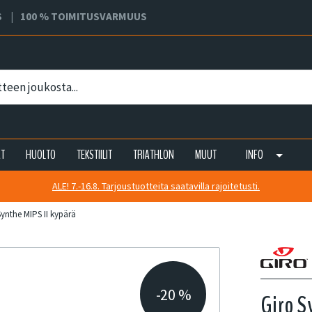
S
100 % TOIMITUSVARMUUS
AT
HUOLTO
TEKSTIILIT
TRIATHLON
MUUT
INFO
ALE! 7.-16.8. Tarjoustuotteita saatavilla rajoitetusti.
Synthe MIPS II kypärä
-20 %
Giro S