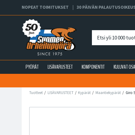
NOPEAT TOIMITUKSET
30 PÄIVÄN PALAUTUSOIKEU
PYÖRÄT
LISÄVARUSTEET
KOMPONENTIT
KULUVAT OS
Tuotteet
LISÄVARUSTEET
Kypärät
Maantiekypärät
Giro 