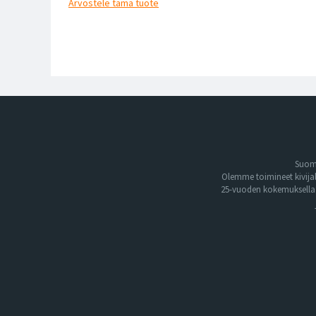
Arvostele
tämä tuote
Suome
Olemme toimineet kivija
25-vuoden kokemuksella. 