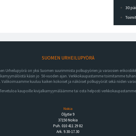
30 pä
Toimi
SUOMEN URHEILUPYÖRÄ
n Urheilupyörä on yksi Suomen suurimmista polkupyörien ja varaosien erikoisliikk
lkamyymälöistä käsin jo 50-vuoden ajan. Verkkokaupastamme toimitamme tuhansia 
Valikoimaamme kuuluu kaiken kokoiset ja näköiset polkupyörät sekä niiden varaos
Tervetuloa kaupoille kivijalkamyymäläämme tai osta helposti verkkokaupastamme
Nokia
Öljytie 9
37150 Nokia
Puh. 010 411 29 82
Ark. 9.30-17.30