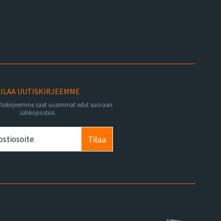
ILAA UUTISKIRJEEMME
utiskirjeemme saat uusimmat edut suoraan
sähköpostiisi.
Tilaa