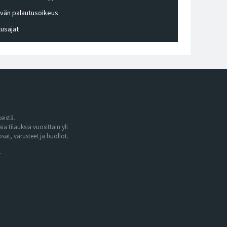
ivän palautusoikeus
tusajat
eistä.
tilauksia vuosittain yli
at, varusteet ja huollot.
.