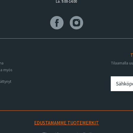
La. 9.00-14.00
T
ena
Tilaamalla u
na myös
ättynyt
EDUSTAMAMME TUOTEMERKIT