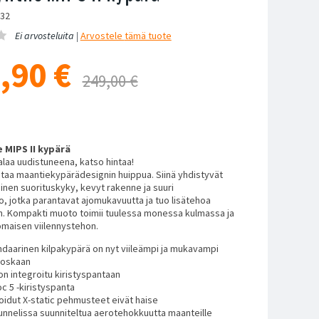
232
Ei arvosteluita |
Arvostele
tämä tuote
,90
€
249,00 €
 MIPS II kypärä
laa uudistuneena, katso hintaa!
taa maantiekypärädesignin huippua. Siinä yhdistyvät
nen suorituskyky, kevyt rakenne ja suuri
o, jotka parantavat ajomukavuutta ja tuo lisätehoa
. Kompakti muoto toimii tuulessa monessa kulmassa ja
omaisen viilennystehon.
daarinen kilpakypärä on nyt viileämpi ja mukavampi
koskaan
on integroitu kiristyspantaan
oc 5 -kiristyspanta
idut X-static pehmusteet eivät haise
tunnelissa suunniteltua aerotehokkuutta maanteille