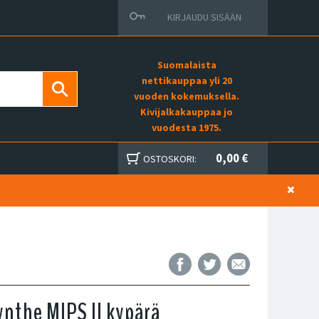
KIRJAUDU SISÄÄN
Suomalaista
nettikauppaa yli 20
vuoden kokemuksella.
Kivijalkakauppaa jo
vuodesta 1975.
0,00 €
OSTOSKORI:
ynthe MIPS II kypärä