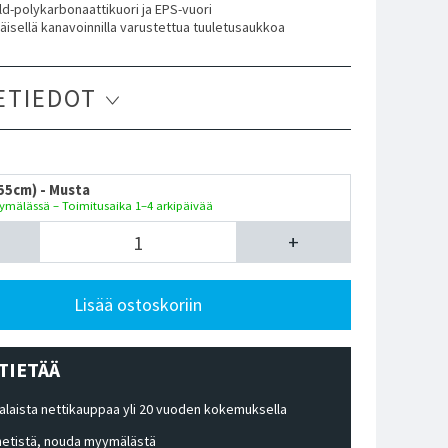
ld-polykarbonaattikuori ja EPS-vuori
säisellä kanavoinnilla varustettua tuuletusaukkoa
ETIEDOT
55cm) - Musta
ymälässä – Toimitusaika 1–4 arkipäivää
+
Lisää ostoskoriin
TIETÄÄ
laista nettikauppaa yli 20 vuoden kokemuksella
 netistä, nouda myymälästä