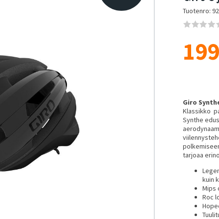
Tuotenro: 9
199
Giro Synthe
Klassikko pa
Synthe edus
aerodynaami
viilennysteh
polkemiseen
tarjoaa erin
Legen
kuin 
Mips 
Roc l
Hopeo
Tuuli