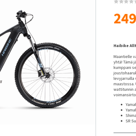
24
Haibike All
Maantielle v
yhtä! Tämä 
kumppani sei
joustohaaruk
levyjarruill
maastossa. 
wattitunnin 
voimansiirto
Yama
Yamah
Shima
SR Su