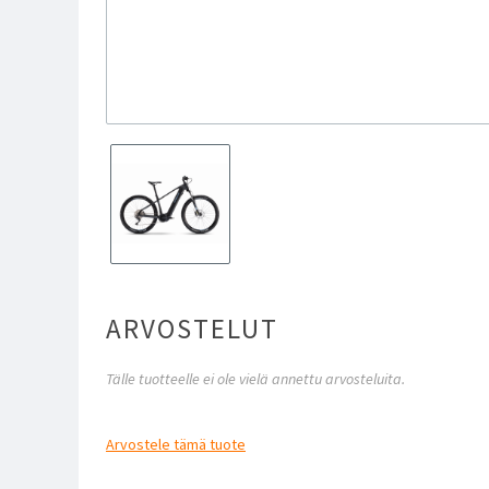
ARVOSTELUT
Tälle tuotteelle ei ole vielä annettu arvosteluita.
Arvostele
tämä tuote