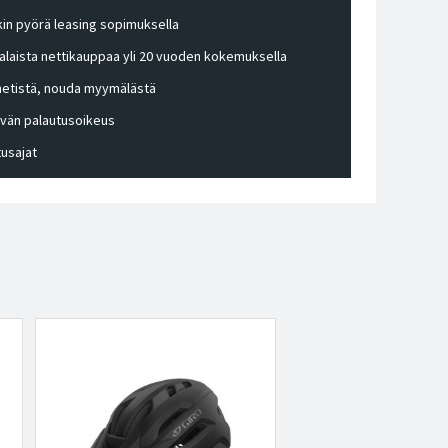
in pyörä leasing sopimuksella
laista nettikauppaa yli 20 vuoden kokemuksella
 netistä, nouda myymälästä
ivän palautusoikeus
tusajat