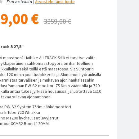
Ei arvosteluita |
Arvostele
tämä tuote
99,00
€
3359,00 €
track 5 27,5"
ai maastoon? Haibike ALLTRACK 5:llä ei tarvitse valita
jäykkäperäinen sähkömaastopyörä on ihanteellinen
kkailuihin sekä teillä että maastossa. SR Suntourin
ka 120 mm:n jousitusliikkeellä ja Shimanon hydraulisilla
a varmistaa turvallisen ja mukavan ajon hankalassakin
Uusi Yamahan PW-S2-moottori 75 Nm:n väännöllä ja 720
akulla antaa tukea jyrkissä nousuissa, ja luotettava 1x10
 takaa sulavan ajonautinnon.
ha PW-S2 System 75Nm sähkömoottori
a InTube 720 Wh akku
no MT200 hydrauliset levyjarrut
ntour XCM32 Boost 120MM