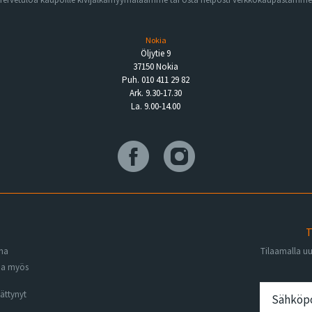
Nokia
Öljytie 9
37150 Nokia
Puh. 010 411 29 82
Ark. 9.30-17.30
La. 9.00-14.00
T
ena
Tilaamalla u
na myös
ättynyt