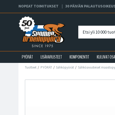
NOPEAT TOIMITUKSET
30 PÄIVÄN PALAUTUSOIKEU
PYÖRÄT
LISÄVARUSTEET
KOMPONENTIT
KULUVAT OS
Tuotteet
PYÖRÄT
Sähköpyörät
Sähköavusteiset maastop