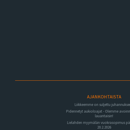
AJANKOHTAISTA
Liikkeemme on suljettu juhannuks
Pidennetyt aukioloajat - Olemme avoin
lauantaisin!
Lielahden myymälän vuokrasopimus pä
20.2.2026