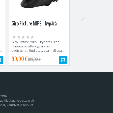

Giro Fixture MIPS II kypärä
Shimano Explorer EF2
polkimet
Giro Fixture MIPS II kypärä Giron
Shimano EF202 Flat-polk
huippusuosittu kypärä on
alumiinipoljin pitävällä mu
m.
uudistunut. Uudistetussa mallissa...
monipuoliseen ajoon. Tode
99,90 €
44,90 €
109,90 €
49,90 €
eistä.
tilauksia vuosittain yli
at, varusteet ja huollot.
.