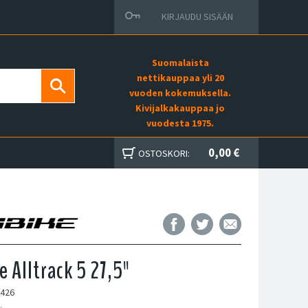
KIRJAUDU SISÄÄN
Suomalaista
nettikauppaa yli 20
vuoden kokemuksella.
Kivijalkakauppaa jo
vuodesta 1975.
0,00 €
OSTOSKORI:
e Alltrack 5 27,5"
0426