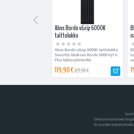

 Cross Country EVO
Abus Bordo uGrip 6000K
B
pari (26-29")
taittolukko
n
ross Country EVO
Abus Bordo uGrip 6000K taittolukko
Bl
i (26-29") Kevyt ja
Suosittu Abuksen Bordo 6000 nyt X-
n
lisport-lokasuojapari
Plus lukkosylinterillä.
u
n....
Vakuutusyhtiöiden...
Pi
119,90 €
7
9,90 €
129,90 €
Suome
Olemme toimineet kivija
25-vuoden kokemuksella. 