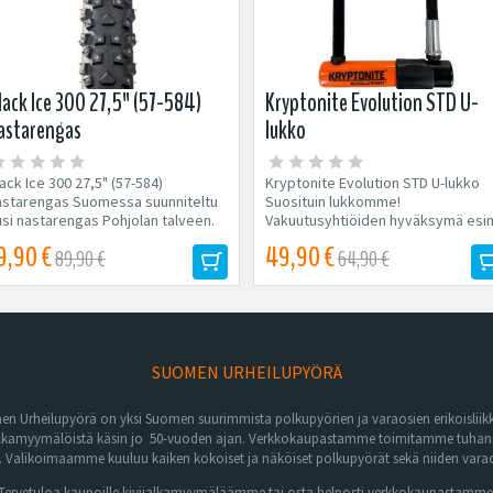
lack Ice 300 27,5" (57-584)
Kryptonite Evolution STD U-
astarengas
lukko
ack Ice 300 27,5" (57-584)
Kryptonite Evolution STD U-lukko
astarengas Suomessa suunniteltu
Suosituin lukkomme!
usi nastarengas Pohjolan talveen.
Vakuutusyhtiöiden hyväksymä esi
don varmistaa huolella...
leasingpyöriin. Turvaluokitus...
9,90 €
49,90 €
89,90 €
64,90 €
SUOMEN URHEILUPYÖRÄ
n Urheilupyörä on yksi Suomen suurimmista polkupyörien ja varaosien erikoisliikk
lkamyymälöistä käsin jo 50-vuoden ajan. Verkkokaupastamme toimitamme tuhansia 
Valikoimaamme kuuluu kaiken kokoiset ja näköiset polkupyörät sekä niiden varaos
Tervetuloa kaupoille kivijalkamyymäläämme tai osta helposti verkkokaupastamme