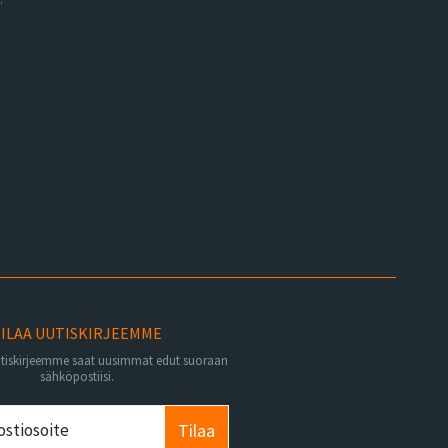
ILAA UUTISKIRJEEMME
utiskirjeemme saat uusimmat edut suoraan
sähköpostiisi.
Tilaa