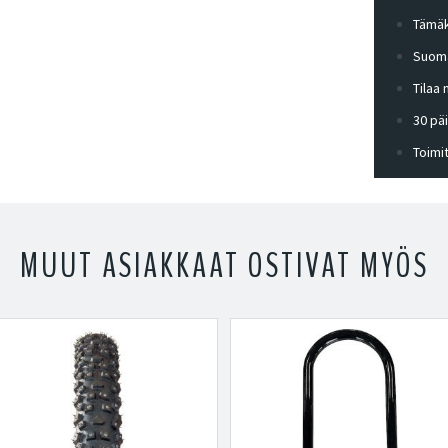
Tämäk
Suoma
Tilaa
30 pä
Toimi
MUUT ASIAKKAAT OSTIVAT MYÖS