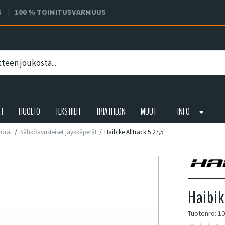
S
100 % TOIMITUSVARMUUS
AT
HUOLTO
TEKSTIILIT
TRIATHLON
MUUT
INFO
yörät
Sähköavusteiset jäykkäperät
Haibike Alltrack 5 27,5"
Haibik
Tuotenro: 1