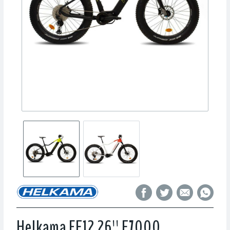
Helkama FE12 26'' E7000