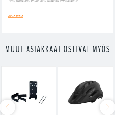
Tälle tuotteelle ei ole vielä annettu arvosteluita.
Arvostele
MUUT ASIAKKAAT OSTIVAT MYÖS

