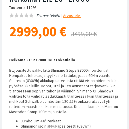
Tuotenro: 11293
Ei arvosteluita |
Arvostele
2999,00
€
3499,00 €
Helkama FE12 E7000 Joustokeulalla
Etujousitettu sähköfätti Shimano Steps E7000 moottorilla!
Kompakti, tehokas ja tyylikäs e-fatbike, jossa 60Nm vääntö.
Suuresta (630Wh) akkukapasiteetista riittää virtaa pidemmillekin
pyöräseikkailuille. Boost, Trail ja Eco avustasot tarjoavat kukin
tilanteeseen sopivan tehon ja väännön. Shimano XT Shadow+
vaihteistolla vaihdat laadukkaasti tilanteessa kuin tilanteessa ja
muhkeat Schwalbe Jumbo Jim 120-559 renkaat rullaavat yli
esteiden maastossa kuin maastossa. Keulana laadukas Manitou
Mastodon Comp 100mm joustolla.
Jumbo Jim 4.8" renkaat
Shimanon isoin akkukapasiteetti (630Wh)