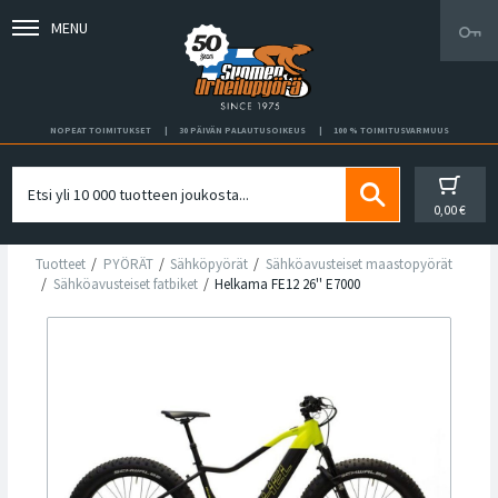
MENU
NOPEAT TOIMITUKSET
30 PÄIVÄN PALAUTUSOIKEUS
100 % TOIMITUSVARMUUS
0,00 €
Tuotteet
PYÖRÄT
Sähköpyörät
Sähköavusteiset maastopyörät
Sähköavusteiset fatbiket
Helkama FE12 26'' E7000