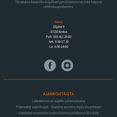
Tervetuloa kaupoille kivijalkamyymäläämme tai osta helposti
verkkokaupastamme.
Nokia
Öljytie 9
37150 Nokia
Puh. 010 411 29 82
Ark. 9.30-17.30
La. 9.00-14.00
AJANKOHTAISTA
Liikkeemme on suljettu juhannuksena
Pidennetyt aukioloajat - Olemme avoinna myös lauantaisin!
Lielahden myymälän vuokrasopimus päättynyt 20.2.2026