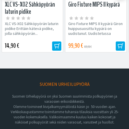
XLC VS-X02 Sähköpyörän
Giro Fixture MIPS II kypärä
laturin pidike
XLC VS-X02 Sähköpyörän laturin
Giro Fixture MIPS II kypärä Giron
pidike Erittäin kätevä pidike,
huippusuosittu kypärä on
jolla sähköpyörän...
uudistunut. Uudistetussa
mallissa...
14,90 €
99,90 €
109,90 €
SUOMEN URHEILUPYÖRÄ
Suomen Urheilupyörä on yksi Suomen suurimmista polkupyörien ja
varaosien erikoisliikkeistä.
Olemme toimineet kivijalkamyymälöistä käsin jo 50-vuoden ajan.
Verkkokaupastamme toimitamme tuhansia tilauksia vuosittain yli 25-
vuoden kokemuksella. Valikoimaamme kuuluu kaiken kokoiset ja
näköiset polkupyörät sekä niiden varaosat, varusteet ja huollot.