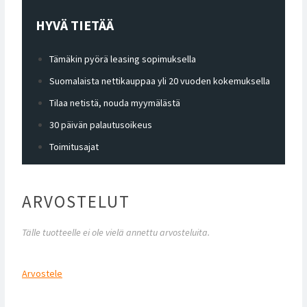
HYVÄ TIETÄÄ
Tämäkin pyörä leasing sopimuksella
Suomalaista nettikauppaa yli 20 vuoden kokemuksella
Tilaa netistä, nouda myymälästä
30 päivän palautusoikeus
Toimitusajat
ARVOSTELUT
Tälle tuotteelle ei ole vielä annettu arvosteluita.
Arvostele