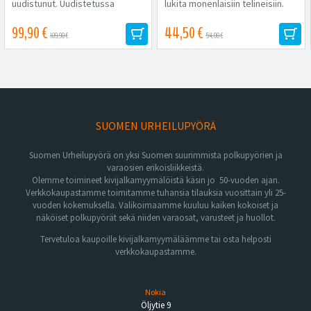
uudistunut. Uudistetussa
lukita monenlaisiin telineisiin.
mallissa...
Kestävä...
99,90 €
44,50 €
109,90 €
54,00 €
SUOMEN URHEILUPYÖRÄ
Suomen Urheilupyörä on yksi Suomen suurimmista polkupyörien ja
varaosien erikoisliikkeistä.
Olemme toimineet kivijalkamyymälöistä käsin jo 50-vuoden ajan.
Verkkokaupastamme toimitamme tuhansia tilauksia vuosittain yli 25-
vuoden kokemuksella. Valikoimaamme kuuluu kaiken kokoiset ja
näköiset polkupyörät sekä niiden varaosat, varusteet ja huollot.
Tervetuloa kaupoille kivijalkamyymäläämme tai osta helposti
verkkokaupastamme.
Nokia
Öljytie 9