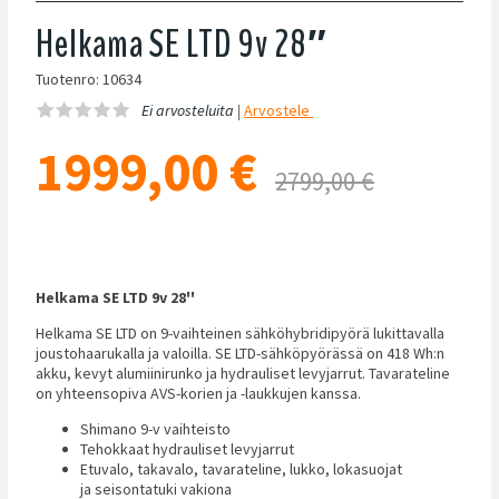
Helkama SE LTD 9v 28″
Tuotenro: 10634
Ei arvosteluita |
Arvostele
1999,00
€
2799,00 €
Helkama SE LTD 9v 28''
Helkama SE LTD on 9-vaihteinen sähköhybridipyörä lukittavalla
joustohaarukalla ja valoilla. SE LTD-sähköpyörässä on 418 Wh:n
akku, kevyt alumiinirunko ja hydrauliset levyjarrut. Tavarateline
on yhteensopiva AVS-korien ja -laukkujen kanssa.
Shimano 9-v vaihteisto
Tehokkaat hydrauliset levyjarrut
Etuvalo, takavalo, tavarateline, lukko, lokasuojat
ja seisontatuki vakiona