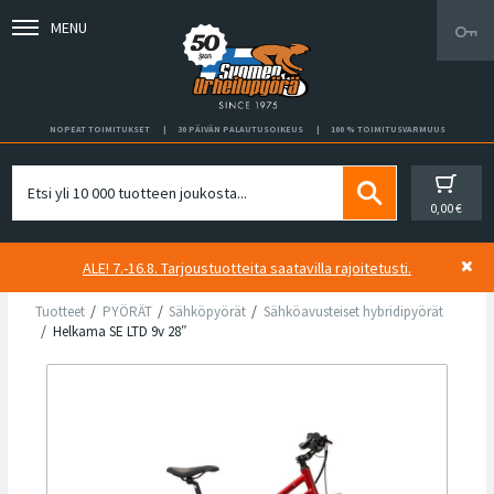
MENU
NOPEAT TOIMITUKSET
30 PÄIVÄN PALAUTUSOIKEUS
100 % TOIMITUSVARMUUS
0,00 €
ALE! 7.-16.8. Tarjoustuotteita saatavilla rajoitetusti.
Tuotteet
PYÖRÄT
Sähköpyörät
Sähköavusteiset hybridipyörät
Helkama SE LTD 9v 28″