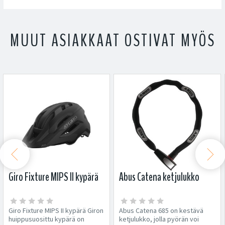
MUUT ASIAKKAAT OSTIVAT MYÖS


Giro Fixture MIPS II kypärä
Abus Catena ketjulukko
Giro Fixture MIPS II kypärä Giron
Abus Catena 685 on kestävä
huippusuosittu kypärä on
ketjulukko, jolla pyörän voi