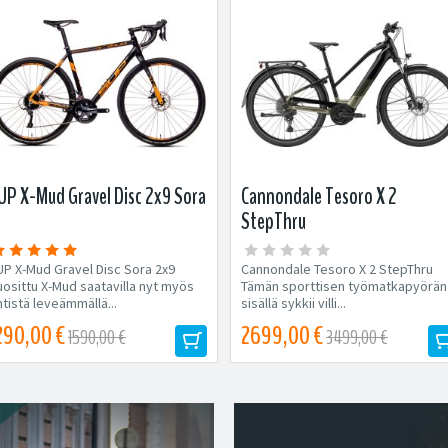
UP X-Mud Gravel Disc 2x9 Sora
Cannondale Tesoro X 2
StepThru
UP X-Mud Gravel Disc Sora 2x9
Cannondale Tesoro X 2 StepThru
uosittu X-Mud saatavilla nyt myös
Tämän sporttisen työmatkapyörän
tistä leveämmällä...
sisällä sykkii villi...
290,00 €
2699,00 €
1590,00 €
3499,00 €