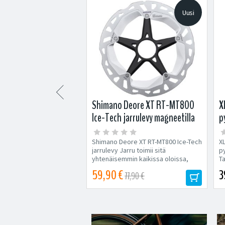
Uusi
Uusi

-10S levyjarrupala
Shimano Deore XT RT-MT800
X
B05S / B03S
Ice-Tech jarrulevy magneetilla
p
10S levyjarrupala
Shimano Deore XT RT-MT800 Ice-Tech
X
ntrattu levyjarrupala
jarrulevy Jarru toimii sitä
py
rruihin. Vastaava pala
yhtenäisemmin kaikissa oloissa,
Ta
on...
mitä...
59,90 €
3
5,90 €
77,90 €