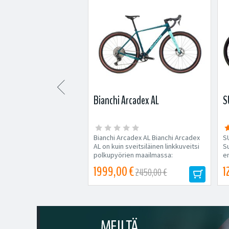

e Synapse Carbon 2
Bianchi Arcadex AL
S
 Synapse Carbon 2 RL
Bianchi Arcadex AL Bianchi Arcadex
S
 Synapse Carbon 2 RL
AL on kuin sveitsiläinen linkkuveitsi
S
ä on jäykkä, nopea ja
polkupyörien maailmassa:
en
ukava ajaa....
monipuolinen, kestävä...
 €
1999,00 €
1
5199,00 €
2450,00 €
Tilapäisesti loppu