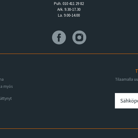
Puh. 010 411 29 82
Ark. 9.30-17.30
La. 9.00-14.00
T
ena
Tilaamalla u
na myös
ättynyt