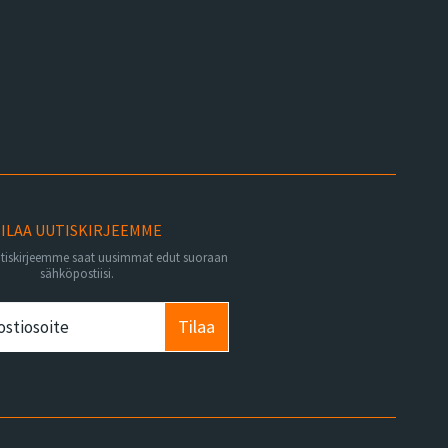
ILAA UUTISKIRJEEMME
utiskirjeemme saat uusimmat edut suoraan
sähköpostiisi.
Tilaa