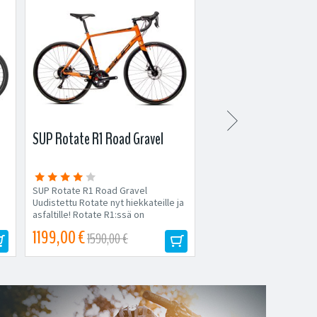

SUP Rotate R1 Road Gravel
Cannondale Tesoro X 
SUP Rotate R1 Road Gravel
Cannondale Tesoro X 2 
Uudistettu Rotate nyt hiekkateille ja
sporttisen työmatkapyör
asfaltille! Rotate R1:ssä on
sykkii villi ja seikkailunhal
erinomainen Shimano Sora-
1199,00 €
2999,00 €
1590,00 €
3499,00 €
osasarja,...