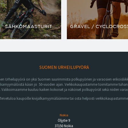
SUOMEN URHEILUPYÖRÄ
n Urheilupyörä on yksi Suomen suurimmista polkupyörien ja varaosien erikoisliikk
lkamyymälöistä käsin jo 50-vuoden ajan. Verkkokaupastamme toimitamme tuhansia 
Valikoimaamme kuuluu kaiken kokoiset ja näköiset polkupyörät sekä niiden varaos
Tervetuloa kaupoille kivijalkamyymäläämme tai osta helposti verkkokaupastamme
Nokia
Öljytie 9
37150 Nokia