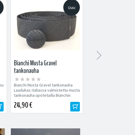
Uusi

Bianchi Musta Gravel
XLC Proxima Pro CL-S
tankonauha
takavalo
pu
Bianchi Musta Gravel tankonauha
XLC Proxima Pro CL-S25 et
Laadukas italiassa valmistettu musta
takavalo Valaisinsetti XL
tankonauha upotetuilla Bianchin
Pro CL-S25 on täydellinen
logoilla. Tavallista...
pyöräilijöille,...
24,90 €
49,90 €
59,90 €