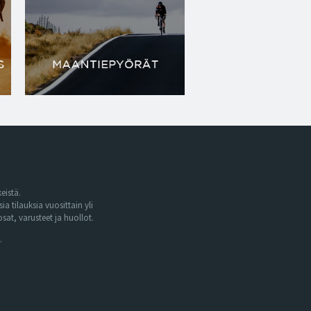
eistä.
tilauksia vuosittain yli
at, varusteet ja huollot.
.