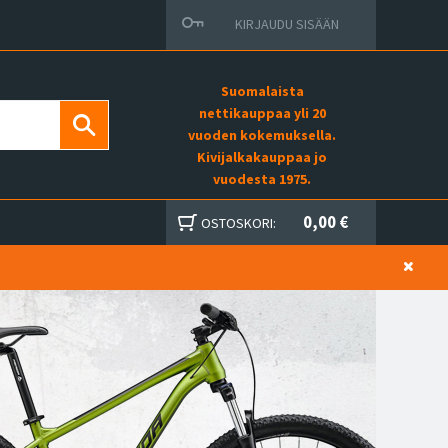
KIRJAUDU SISÄÄN
Suomalaista
nettikauppaa yli 20
vuoden kokemuksella.
Kivijalkakauppaa jo
vuodesta 1975.
0,00 €
OSTOSKORI: