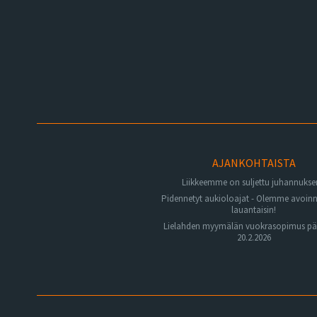
AJANKOHTAISTA
Liikkeemme on suljettu juhannuks
Pidennetyt aukioloajat - Olemme avoin
lauantaisin!
Lielahden myymälän vuokrasopimus pä
20.2.2026