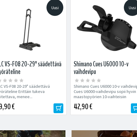
Uusi
Uusi
LC VS-F08 20-29" säädettävä
Shimano Cues U6000 10-v
yöräteline
vaihdevipu
LC VS-F08 20-29" säädettävä
Shimano Cues U6000 10-v vaihdevi
öräteline Erittäin tukeva
Cues U6000-vaihdevipu sopii hyvin
itettava, menee...
maastopyörien 10-vaihteisiin
voimansiirtoihin....
9,90 €
42,90 €