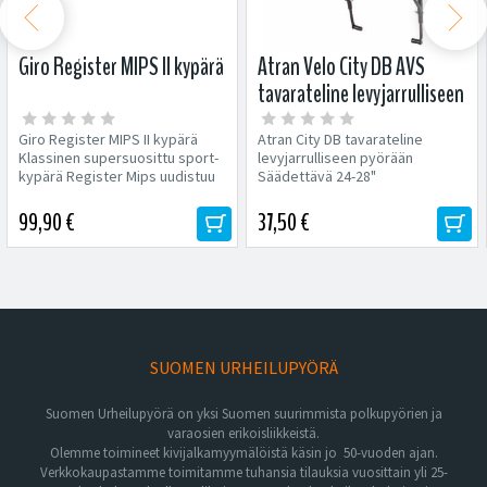


Giro Register MIPS II kypärä
Atran Velo City DB AVS
tavarateline levyjarrulliseen
pyörään
Giro Register MIPS II kypärä
Atran City DB tavarateline
Klassinen supersuosittu sport-
levyjarrulliseen pyörään
kypärä Register Mips uudistuu
Säädettävä 24-28"
modernimmaksi...
Materiaalina...
99,90 €
37,50 €
SUOMEN URHEILUPYÖRÄ
Suomen Urheilupyörä on yksi Suomen suurimmista polkupyörien ja
varaosien erikoisliikkeistä.
Olemme toimineet kivijalkamyymälöistä käsin jo 50-vuoden ajan.
Verkkokaupastamme toimitamme tuhansia tilauksia vuosittain yli 25-