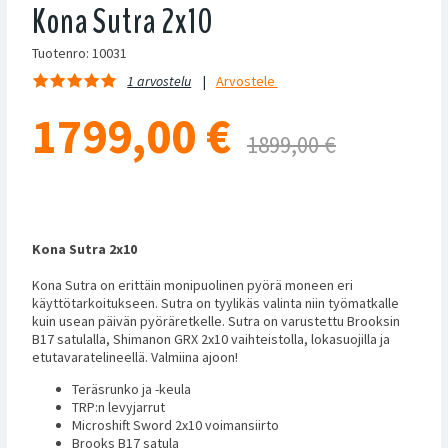
Kona Sutra 2x10
Tuotenro: 10031
1 arvostelu
Arvostele
1799,00
€
1899,00 €
Kona Sutra 2x10
Kona Sutra on erittäin monipuolinen pyörä moneen eri
käyttötarkoitukseen. Sutra on tyylikäs valinta niin työmatkalle
kuin usean päivän pyöräretkelle. Sutra on varustettu Brooksin
B17 satulalla, Shimanon GRX 2x10 vaihteistolla, lokasuojilla ja
etutavaratelineellä. Valmiina ajoon!
Teräsrunko ja -keula
TRP:n levyjarrut
Microshift Sword 2x10 voimansiirto
Brooks B17 satula