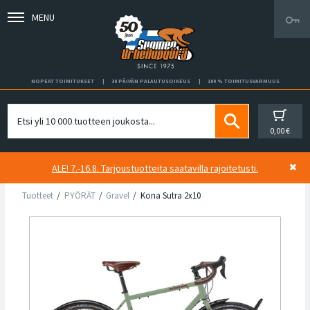
MENU
NOPEAT TOIMITUKSET
30 PÄIVÄN PALAUTUSOIKEUS
100 % TOIMITUSVARMUUS
0,00 €
ALE! 7.-16.8. Tarjoustuotteita saatavilla rajoitetusti.
Tuotteet
PYÖRÄT
Gravel
Kona Sutra 2x10