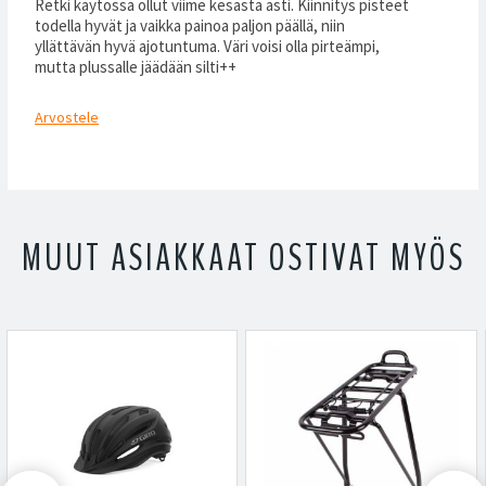
Retki käytössä ollut viime kesästä asti. Kiinnitys pisteet
todella hyvät ja vaikka painoa paljon päällä, niin
yllättävän hyvä ajotuntuma. Väri voisi olla pirteämpi,
mutta plussalle jäädään silti++
Arvostele
MUUT ASIAKKAAT OSTIVAT MYÖS