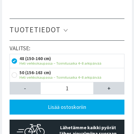
TUOTETIEDOT
VALITSE:
48 (150-160 cm)
Heti verkkokaupassa – Toimitusaika 4–8 arkipäivää
50 (156-163 cm)
Heti verkkokaupassa – Toimitusaika 4–8 arkipäivää
-
+
Lisää ostoskoriin
Lähetämme kaikki pyörät
lähes ajovalmiina suoraan