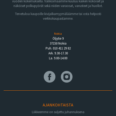
vuoden kokemuksella. Valikoimaamme kuuluu kaiken kokoiset ja
näköiset polkupyörät sekä niiden varaosat, varusteet ja huollot.
Tervetuloa kaupoille kivijalkamyymäläämme tai osta helposti
verkkokaupastamme.
Nokia
Öljytie 9
37150 Nokia
Puh. 010 411 29 82
Ark. 9.30-17.30
La. 9.00-14.00
AJANKOHTAISTA
Liikkeemme on suljettu juhannuksena