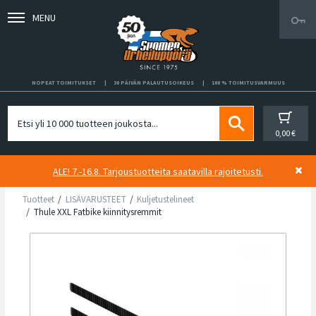
MENU
NOPEAT TOIMITUKSET
30 PÄIVÄN PALAUTUSOIKEUS
100 % TOIMITUSVARMUUS
0,00 €
ALE! 7.-16.8. Tarjoustuotteita saatavilla rajoitetusti.
Tuotteet
LISÄVARUSTEET
Kuljetustelineet
Thule XXL Fatbike kiinnitysremmit