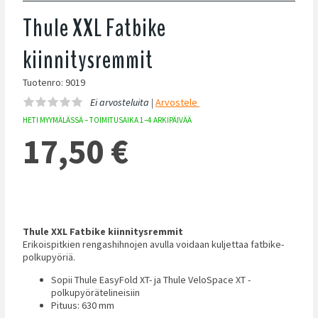
Thule XXL Fatbike
kiinnitysremmit
Tuotenro: 9019
Ei arvosteluita |
Arvostele
HETI MYYMÄLÄSSÄ – TOIMITUSAIKA 1–4 ARKIPÄIVÄÄ
17,50
€
Thule XXL Fatbike kiinnitysremmit
Erikoispitkien rengashihnojen avulla voidaan kuljettaa fatbike-
polkupyöriä.
Sopii Thule EasyFold XT- ja Thule VeloSpace XT -
polkupyörätelineisiin
Pituus: 630 mm