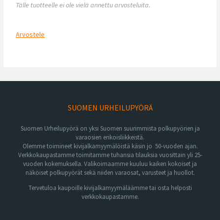
Tälle tuotteelle ei ole vielä annettu arvosteluita.
Arvostele
SUOMEN URHEILUPYÖRÄ
Suomen Urheilupyörä on yksi Suomen suurimmista polkupyörien ja
varaosien erikoisliikkeistä.
Olemme toimineet kivijalkamyymälöistä käsin jo 50-vuoden ajan.
Verkkokaupastamme toimitamme tuhansia tilauksia vuosittain yli 25-
vuoden kokemuksella. Valikoimaamme kuuluu kaiken kokoiset ja
näköiset polkupyörät sekä niiden varaosat, varusteet ja huollot.
Tervetuloa kaupoille kivijalkamyymäläämme tai osta helposti
verkkokaupastamme.