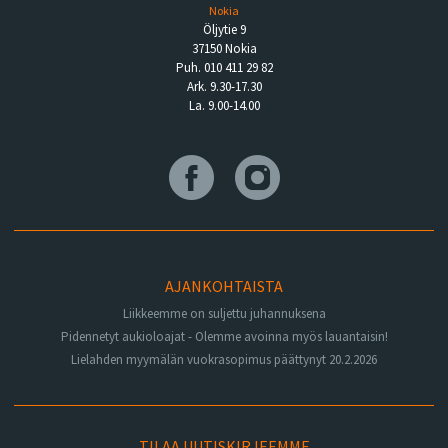
Nokia
Öljytie 9
37150 Nokia
Puh. 010 411 29 82
Ark. 9.30-17.30
La. 9.00-14.00
AJANKOHTAISTA
Liikkeemme on suljettu juhannuksena
Pidennetyt aukioloajat - Olemme avoinna myös lauantaisin!
Lielahden myymälän vuokrasopimus päättynyt 20.2.2026
TILAA UUTISKIRJEEMME