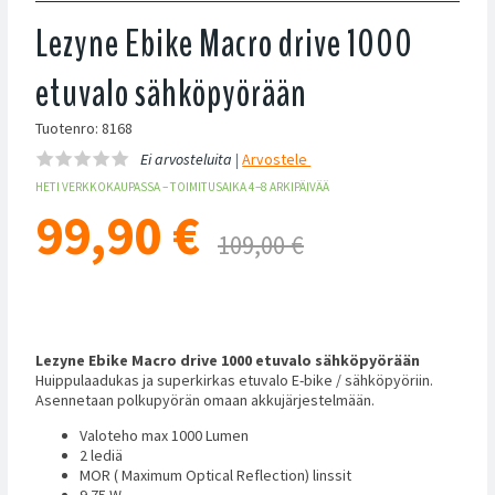
Lezyne Ebike Macro drive 1000
etuvalo sähköpyörään
Tuotenro: 8168
Ei arvosteluita |
Arvostele
HETI VERKKOKAUPASSA – TOIMITUSAIKA 4–8 ARKIPÄIVÄÄ
99,90
€
109,00 €
Lezyne Ebike Macro drive 1000 etuvalo sähköpyörään
Huippulaadukas ja superkirkas etuvalo E-bike / sähköpyöriin.
Asennetaan polkupyörän omaan akkujärjestelmään.
Valoteho max 1000 Lumen
2 lediä
MOR ( Maximum Optical Reflection) linssit
9.75 W