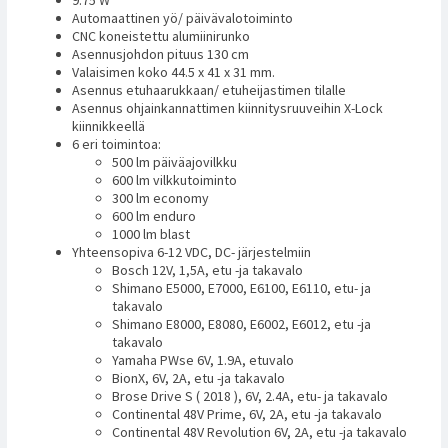
Automaattinen yö/ päivävalotoiminto
CNC koneistettu alumiinirunko
Asennusjohdon pituus 130 cm
Valaisimen koko 44.5 x 41 x 31 mm.
Asennus etuhaarukkaan/ etuheijastimen tilalle
Asennus ohjainkannattimen kiinnitysruuveihin X-Lock
kiinnikkeellä
6 eri toimintoa:
500 lm päiväajovilkku
600 lm vilkkutoiminto
300 lm economy
600 lm enduro
1000 lm blast
Yhteensopiva 6-12 VDC, DC- järjestelmiin
Bosch 12V, 1,5A, etu -ja takavalo
Shimano E5000, E7000, E6100, E6110, etu- ja
takavalo
Shimano E8000, E8080, E6002, E6012, etu -ja
takavalo
Yamaha PWse 6V, 1.9A, etuvalo
BionX, 6V, 2A, etu -ja takavalo
Brose Drive S ( 2018 ), 6V, 2.4A, etu- ja takavalo
Continental 48V Prime, 6V, 2A, etu -ja takavalo
Continental 48V Revolution 6V, 2A, etu -ja takavalo