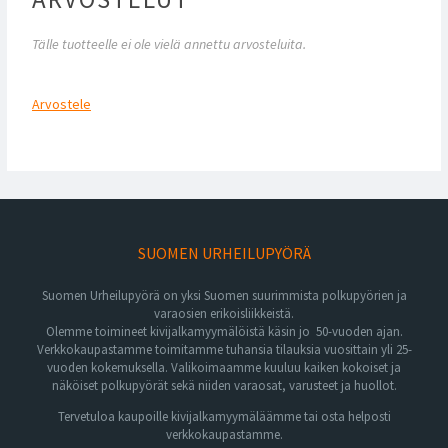
Tälle tuotteelle ei ole vielä annettu arvosteluita.
Arvostele
SUOMEN URHEILUPYÖRÄ
Suomen Urheilupyörä on yksi Suomen suurimmista polkupyörien ja
varaosien erikoisliikkeistä.
Olemme toimineet kivijalkamyymälöistä käsin jo 50-vuoden ajan.
Verkkokaupastamme toimitamme tuhansia tilauksia vuosittain yli 25-
vuoden kokemuksella. Valikoimaamme kuuluu kaiken kokoiset ja
näköiset polkupyörät sekä niiden varaosat, varusteet ja huollot.
Tervetuloa kaupoille kivijalkamyymäläämme tai osta helposti
verkkokaupastamme.