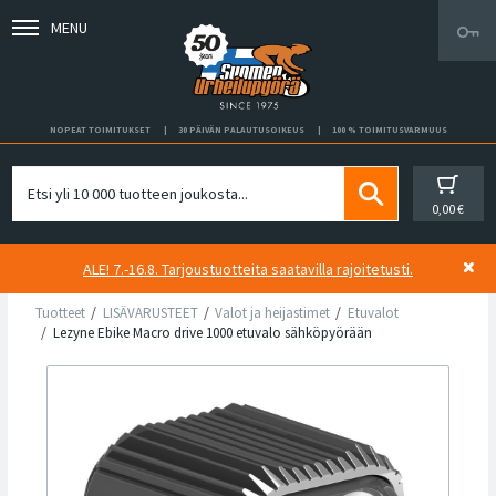
MENU
NOPEAT TOIMITUKSET
30 PÄIVÄN PALAUTUSOIKEUS
100 % TOIMITUSVARMUUS
0,00 €
ALE! 7.-16.8. Tarjoustuotteita saatavilla rajoitetusti.
Tuotteet
LISÄVARUSTEET
Valot ja heijastimet
Etuvalot
Lezyne Ebike Macro drive 1000 etuvalo sähköpyörään