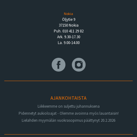
Nokia
Öljytie 9
37150 Nokia
Puh. 010 411 29 82
Ark. 9.30-17.30
La. 9.00-14.00
AJANKOHTAISTA
Liikkeemme on suljettu juhannuksena
Pidennetyt aukioloajat - Olemme avoinna myös lauantaisin!
Lielahden myymälän vuokrasopimus päättynyt 20.2.2026