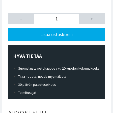
-
+
Lisää ostoskoriin
HYVÄ TIETÄÄ
Suomalaista nettikauppaa yli 20 vuoden kokemuksella
Tilaa netistä, nouda myymälästä
30 päivän palautusoikeus
Toimitusajat
ARVOSTELUT