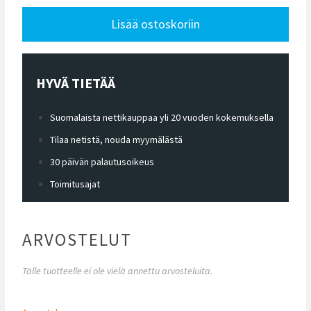
Lisää ostoskoriin
HYVÄ TIETÄÄ
Suomalaista nettikauppaa yli 20 vuoden kokemuksella
Tilaa netistä, nouda myymälästä
30 päivän palautusoikeus
Toimitusajat
ARVOSTELUT
Tälle tuotteelle ei ole vielä annettu arvosteluita.