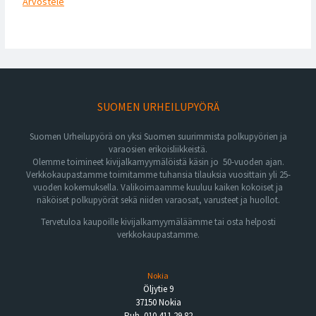
Arvostele
SUOMEN URHEILUPYÖRÄ
Suomen Urheilupyörä on yksi Suomen suurimmista polkupyörien ja
varaosien erikoisliikkeistä.
Olemme toimineet kivijalkamyymälöistä käsin jo 50-vuoden ajan.
Verkkokaupastamme toimitamme tuhansia tilauksia vuosittain yli 25-
vuoden kokemuksella. Valikoimaamme kuuluu kaiken kokoiset ja
näköiset polkupyörät sekä niiden varaosat, varusteet ja huollot.
Tervetuloa kaupoille kivijalkamyymäläämme tai osta helposti
verkkokaupastamme.
Nokia
Öljytie 9
37150 Nokia
Puh. 010 411 29 82