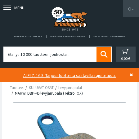
MENU
NOPEAT TOIMITUKSET
30 PÄIVÄN PALAUTUSOIKEUS
100 % TOIMITUSVARMUUS
0,00 €
ALE! 7.-16.8. Tarjoustuotteita saatavilla rajoitetusti.
Tuotteet
KULUVAT OSAT
Levyjarrupalat
MARWI DBP-46 levyjarrupala (Tektro IOX)