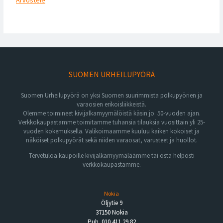
SUOMEN URHEILUPYÖRÄ
Suomen Urheilupyörä on yksi Suomen suurimmista polkupyörien ja
varaosien erikoisliikkeistä.
Olemme toimineet kivijalkamyymälöistä käsin jo 50-vuoden ajan.
Verkkokaupastamme toimitamme tuhansia tilauksia vuosittain yli 25-
vuoden kokemuksella. Valikoimaamme kuuluu kaiken kokoiset ja
näköiset polkupyörät sekä niiden varaosat, varusteet ja huollot.
Tervetuloa kaupoille kivijalkamyymäläämme tai osta helposti
verkkokaupastamme.
Nokia
Öljytie 9
37150 Nokia
Puh. 010 411 29 82