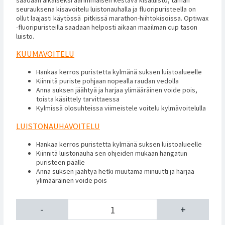
seurauksena kisavoitelu luistonauhalla ja fluoripuristeella on
ollut laajasti käytössä pitkissä marathon-hiihtokisoissa. Optiwax
-fluoripuristeilla saadaan helposti aikaan maailman cup tason
luisto.
KUUMAVOITELU
Hankaa kerros puristetta kylmänä suksen luistoalueelle
Kiinnitä puriste pohjaan nopealla raudan vedolla
Anna suksen jäähtyä ja harjaa ylimääräinen voide pois,
toista käsittely tarvittaessa
Kylmissä olosuhteissa viimeistele voitelu kylmävoitelulla
LUISTONAUHAVOITELU
Hankaa kerros puristetta kylmänä suksen luistoalueelle
Kiinnitä luistonauha sen ohjeiden mukaan hangatun
puristeen päälle
Anna suksen jäähtyä hetki muutama minuutti ja harjaa
ylimääräinen voide pois
-
+