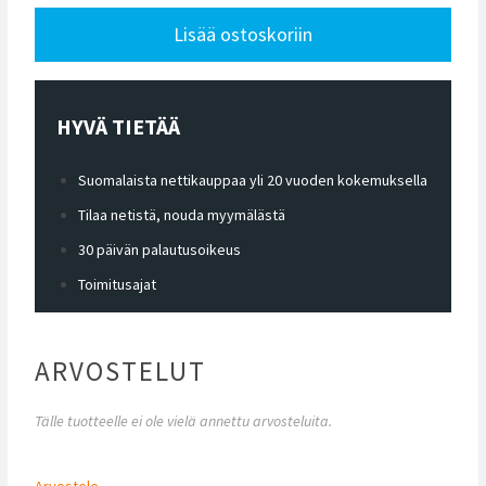
Lisää ostoskoriin
HYVÄ TIETÄÄ
Suomalaista nettikauppaa yli 20 vuoden kokemuksella
Tilaa netistä, nouda myymälästä
30 päivän palautusoikeus
Toimitusajat
ARVOSTELUT
Tälle tuotteelle ei ole vielä annettu arvosteluita.
Arvostele