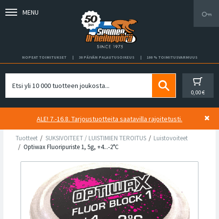
MENU
NOPEAT TOIMITUKSET
30 PÄIVÄN PALAUTUSOIKEUS
100 % TOIMITUSVARMUUS
0,00 €
ALE! 7.-16.8. Tarjoustuotteita saatavilla rajoitetusti.
Tuotteet
SUKSIVOITEET / LUISTIMIEN TEROITUS
Luistovoiteet
Optiwax Fluoripuriste 1, 5g, +4...-2°C