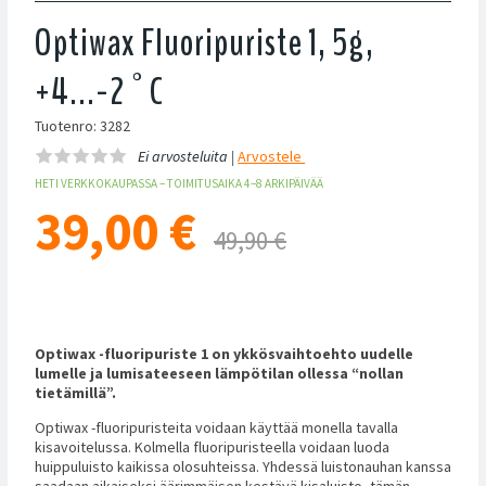
Optiwax Fluoripuriste 1, 5g,
+4...-2°C
Tuotenro: 3282
Ei arvosteluita |
Arvostele
HETI VERKKOKAUPASSA – TOIMITUSAIKA 4–8 ARKIPÄIVÄÄ
39,00
€
49,90 €
Optiwax -fluoripuriste 1 on ykkösvaihtoehto uudelle
lumelle ja lumisateeseen lämpötilan ollessa “nollan
tietämillä”.
Optiwax -fluoripuristeita voidaan käyttää monella tavalla
kisavoitelussa. Kolmella fluoripuristeella voidaan luoda
huippuluisto kaikissa olosuhteissa. Yhdessä luistonauhan kanssa
saadaan aikaiseksi äärimmäisen kestävä kisaluisto, tämän