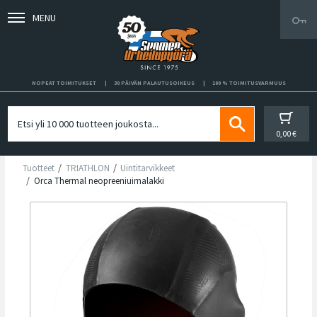
MENU
NOPEAT TOIMITUKSET
30 PÄIVÄN PALAUTUSOIKEUS
100 % TOIMITUSVARMUUS
0,00 €
Tuotteet
TRIATHLON
Uintitarvikkeet
Orca Thermal neopreeniuimalakki