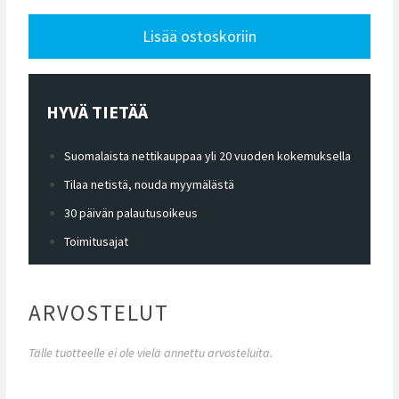
Lisää ostoskoriin
HYVÄ TIETÄÄ
Suomalaista nettikauppaa yli 20 vuoden kokemuksella
Tilaa netistä, nouda myymälästä
30 päivän palautusoikeus
Toimitusajat
ARVOSTELUT
Tälle tuotteelle ei ole vielä annettu arvosteluita.