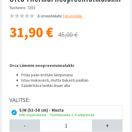
Tuotenro: 7253
Ei arvosteluita |
Arvostele
31,90
€
45,00 €
Orca Lämmin neopreeniuimalakki
Pitää pään erittäin lämpimänä
Istuu mukavasti, mutta tiukasti päähän
Säädettävä lenkki leuan alla
VALITSE:
S/M (53-58 cm) - Musta
Heti myymälässä – Toimitusaika 1–4 arkipäivää
-
+