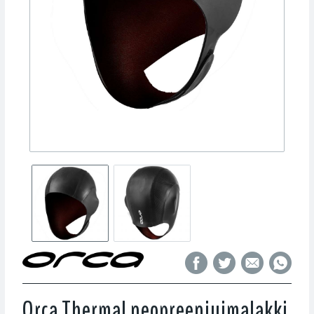
Orca Thermal neopreeniuimalakki