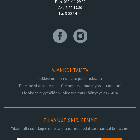
Puh. 010 411 29 82
Ark. 9.30-17.30
La. 9.00-14.00
AJANKOHTAISTA
Liikkeemme on suljettu juhannuksena
Pidennetyt aukioloajat - Olemme avoinna myös lauantaisin!
Lielahden myymälän vuokrasopimus päättynyt 20.2.2026
TILAA UUTISKIRJEEMME
Tilaamalla uutiskirjeemme saat uusimmat edut suoraan sähköpostiisi.