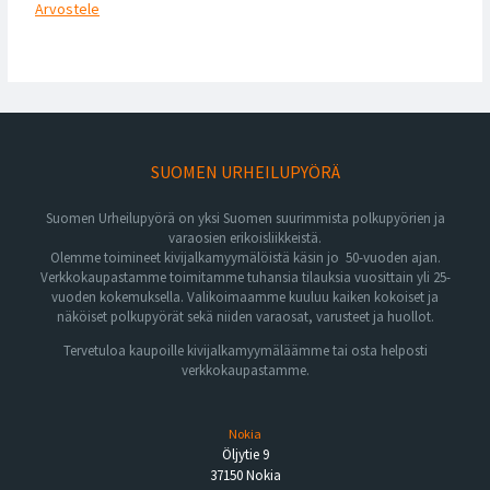
Arvostele
SUOMEN URHEILUPYÖRÄ
Suomen Urheilupyörä on yksi Suomen suurimmista polkupyörien ja
varaosien erikoisliikkeistä.
Olemme toimineet kivijalkamyymälöistä käsin jo 50-vuoden ajan.
Verkkokaupastamme toimitamme tuhansia tilauksia vuosittain yli 25-
vuoden kokemuksella. Valikoimaamme kuuluu kaiken kokoiset ja
näköiset polkupyörät sekä niiden varaosat, varusteet ja huollot.
Tervetuloa kaupoille kivijalkamyymäläämme tai osta helposti
verkkokaupastamme.
Nokia
Öljytie 9
37150 Nokia