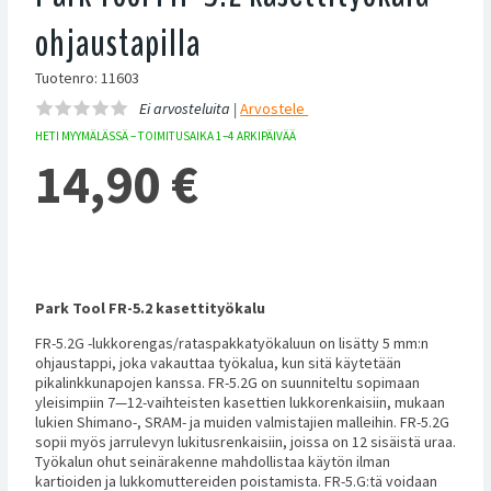
ohjaustapilla
Tuotenro: 11603
Ei arvosteluita |
Arvostele
HETI MYYMÄLÄSSÄ – TOIMITUSAIKA 1–4 ARKIPÄIVÄÄ
14,90
€
Park Tool FR-5.2 kasettityökalu
FR-5.2G -lukkorengas/rataspakkatyökaluun on lisätty 5 mm:n
ohjaustappi, joka vakauttaa työkalua, kun sitä käytetään
pikalinkkunapojen kanssa. FR-5.2G on suunniteltu sopimaan
yleisimpiin 7—12-vaihteisten kasettien lukkorenkaisiin, mukaan
lukien Shimano-, SRAM- ja muiden valmistajien malleihin. FR-5.2G
sopii myös jarrulevyn lukitusrenkaisiin, joissa on 12 sisäistä uraa.
Työkalun ohut seinärakenne mahdollistaa käytön ilman
kartioiden ja lukkomuttereiden poistamista. FR-5.G:tä voidaan