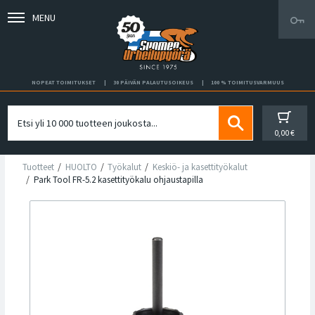
MENU
NOPEAT TOIMITUKSET
30 PÄIVÄN PALAUTUSOIKEUS
100 % TOIMITUSVARMUUS
0,00 €
Tuotteet
HUOLTO
Työkalut
Keskiö- ja kasettityökalut
Park Tool FR-5.2 kasettityökalu ohjaustapilla