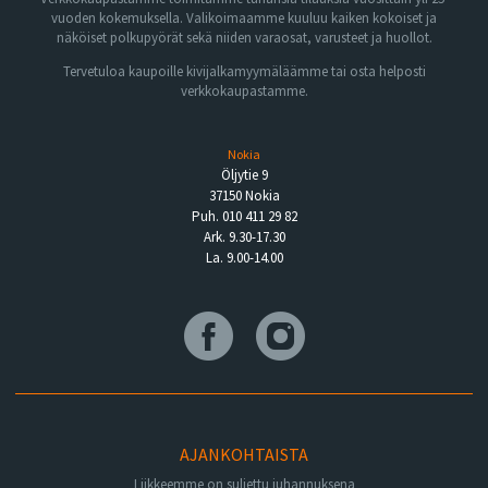
vuoden kokemuksella. Valikoimaamme kuuluu kaiken kokoiset ja
näköiset polkupyörät sekä niiden varaosat, varusteet ja huollot.
Tervetuloa kaupoille kivijalkamyymäläämme tai osta helposti
verkkokaupastamme.
Nokia
Öljytie 9
37150 Nokia
Puh. 010 411 29 82
Ark. 9.30-17.30
La. 9.00-14.00
AJANKOHTAISTA
Liikkeemme on suljettu juhannuksena