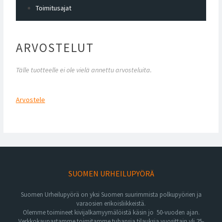
Toimitusajat
ARVOSTELUT
Tälle tuotteelle ei ole vielä annettu arvosteluita.
Arvostele
SUOMEN URHEILUPYÖRÄ
Suomen Urheilupyörä on yksi Suomen suurimmista polkupyörien ja
varaosien erikoisliikkeistä.
Olemme toimineet kivijalkamyymälöistä käsin jo 50-vuoden ajan.
Verkkokaupastamme toimitamme tuhansia tilauksia vuosittain yli 25-