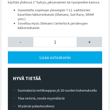
käyttää yhdessä 1" hylsyn, jakoavaimen tai ruuvipenkin kanssa.
Suunniteltu sopimaan yleisimpiin 7-12 -vaihteisten
kasettien lukkorenkaisiin (Shimano, Sun Race, SRAM
yms.)
Soveltuu myös Shimano Centerlock jarrulevyjen
lukkorenkaisiin
-
+
Lisää ostoskoriin
HYVÄ TIETÄÄ
Suomalaista nettikauppaa yli 20 vuoden kokemuksella
Tilaa netistä, nouda myymälästä
30 päivän palautusoikeus