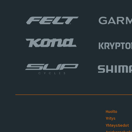
Huolto
Yritys
Yhteystiedot