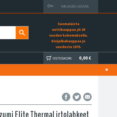
KIRJAUDU SISÄÄN
Suomalaista
nettikauppaa yli 20
vuoden kokemuksella.
Kivijalkakauppaa jo
vuodesta 1975.
0,00 €
OSTOSKORI:
Izumi Elite Thermal irtolahkeet