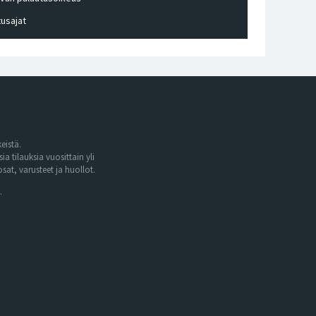
tusajat
eistä.
tilauksia vuosittain yli
at, varusteet ja huollot.
.