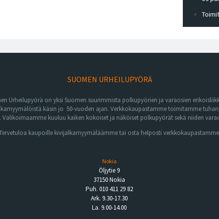
Toimi
SUOMEN URHEILUPYÖRÄ
n Urheilupyörä on yksi Suomen suurimmista polkupyörien ja varaosien erikoisliikk
lkamyymälöistä käsin jo 50-vuoden ajan. Verkkokaupastamme toimitamme tuhansia 
Valikoimaamme kuuluu kaiken kokoiset ja näköiset polkupyörät sekä niiden varaos
Tervetuloa kaupoille kivijalkamyymäläämme tai osta helposti verkkokaupastamme
Nokia
Öljytie 9
37150 Nokia
Puh. 010 411 29 82
Ark. 9.30-17.30
La. 9.00-14.00