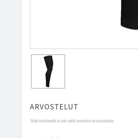
ARVOSTELUT
Tälle tuotteelle ei ole vielä annettu arvosteluita.