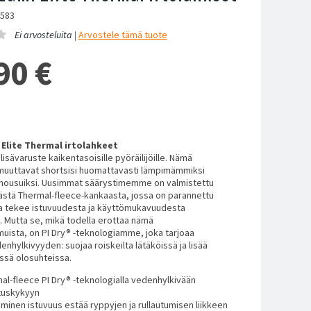
1583
Ei arvosteluita |
Arvostele
tämä tuote
90
€
 Elite Thermal irtolahkeet
lisävaruste kaikentasoisille pyöräilijöille. Nämä
 muuttavat shortsisi huomattavasti lämpimämmiksi
i housuiksi. Uusimmat säärystimemme on valmistettu
ä Thermal-fleece-kankaasta, jossa on parannettu
ja tekee istuvuudesta ja käyttömukavuudesta
 Mutta se, mikä todella erottaa nämä
muista, on PI Dry® -teknologiamme, joka tarjoaa
nhylkivyyden: suojaa roiskeilta lätäköissä ja lisää
ssä olosuhteissa.
al-fleece PI Dry® -teknologialla vedenhylkivään
tuskykyyn
minen istuvuus estää ryppyjen ja rullautumisen liikkeen