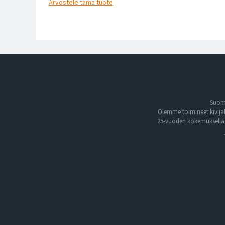
Arvostele
tämä tuote
Suome
Olemme toimineet kivija
25-vuoden kokemuksella. 