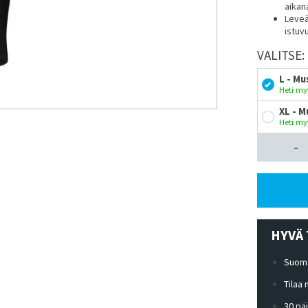
aikan
Leveä
istuv
VALITSE:
L - Mu
Heti my
XL - M
Heti my
-
HYVÄ 
Suoma
Tilaa
30 pä