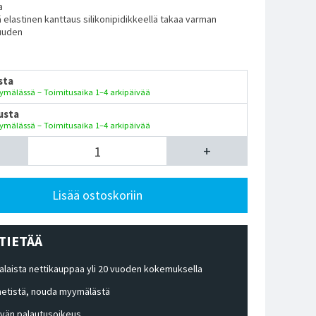
a
 elastinen kanttaus silikonipidikkeellä takaa varman
uuden
sta
ymälässä – Toimitusaika 1–4 arkipäivää
usta
ymälässä – Toimitusaika 1–4 arkipäivää
+
Lisää ostoskoriin
TIETÄÄ
laista nettikauppaa yli 20 vuoden kokemuksella
 netistä, nouda myymälästä
ivän palautusoikeus