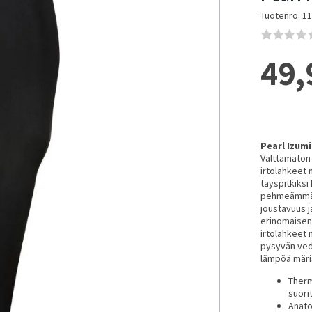
Tuotenro: 1
49,
Pearl Izumi
Välttämätön 
irtolahkeet
täyspitkiks
pehmeämmäst
joustavuus 
erinomaisen.
irtolahkeet 
pysyvän vede
lämpöä märi
Therm
suori
Anato