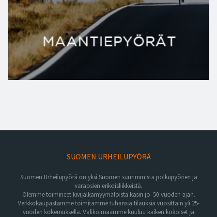
SUOMEN URHEILUPYÖRÄ
Suomen Urheilupyörä on yksi Suomen suurimmista polkupyörien ja
varaosien erikoisliikkeistä.
Olemme toimineet kivijalkamyymälöistä käsin jo 50-vuoden ajan.
Verkkokaupastamme toimitamme tuhansia tilauksia vuosittain yli 25-
vuoden kokemuksella. Valikoimaamme kuuluu kaiken kokoiset ja