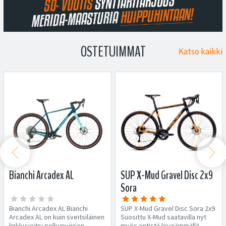
OSTETUIMMAT
Katso kaikki


Bianchi Arcadex AL
SUP X-Mud Gravel Disc 2x9
Sora
Bianchi Arcadex AL Bianchi
SUP X-Mud Gravel Disc Sora 2x9
Arcadex AL on kuin sveitsiläinen
Suosittu X-Mud saatavilla nyt
linkkuveitsi polkupyörien
myös entistä leveämmällä...