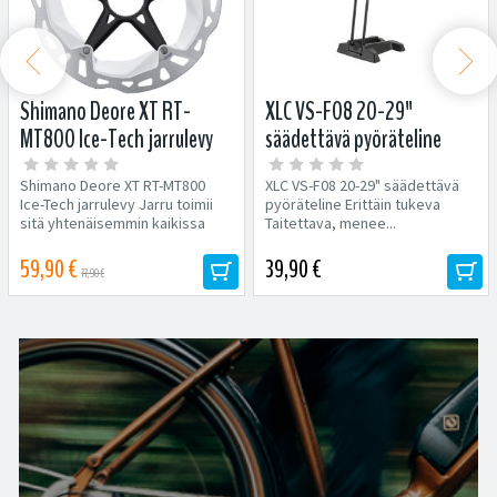


Shimano Deore XT RT-
XLC VS-F08 20-29"
MT800 Ice-Tech jarrulevy
säädettävä pyöräteline
magneetilla
Shimano Deore XT RT-MT800
XLC VS-F08 20-29" säädettävä
Ice-Tech jarrulevy Jarru toimii
pyöräteline Erittäin tukeva
sitä yhtenäisemmin kaikissa
Taitettava, menee...
oloissa, mitä...
59,90 €
39,90 €
77,90 €