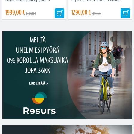
maailmassa: monipuolinen,
kestävä...
1999,00 €
1290,00 €
2450,00 €
1590,00 €