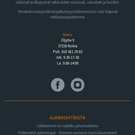
näköiset polkupyörät sekä niiden varaosat, varusteet ja huollot.
Tervetuloa kaupoille kivijalkamyymäläämme tai osta helposti
verkkokaupastamme.
Nokia
Öljytie 9
37150 Nokia
Puh. 010 411 29 82
Ark. 9.30-17.30
La. 9.00-14.00
AJANKOHTAISTA
Liikkeemme on suljettu juhannuksena
Pidennetyt aukioloajat - Olemme avoinna myös lauantaisin!