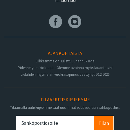
La. 9.00-14.00
AJANKOHTAISTA
Liikkeemme on suljettu juhannuksena
Pidennetyt aukioloajat - Olemme avoinna myös lauantaisin!
Lielahden myymälän vuokrasopimus päättynyt 20.2.2026
TILAA UUTISKIRJEEMME
Tilaamalla uutiskirjeemme saat uusimmat edut suoraan sähköpostiisi.
Tilaa