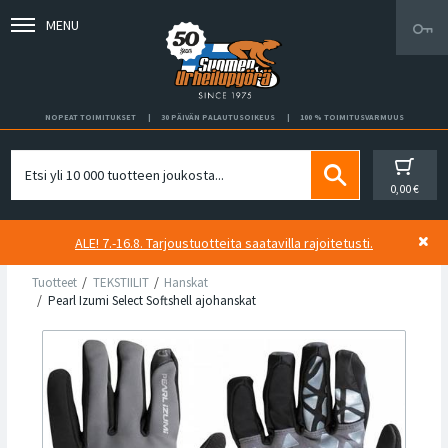
MENU
NOPEAT TOIMITUKSET
30 PÄIVÄN PALAUTUSOIKEUS
100 % TOIMITUSVARMUUS
0,00 €
ALE! 7.-16.8. Tarjoustuotteita saatavilla rajoitetusti.
Tuotteet
TEKSTIILIT
Hanskat
Pearl Izumi Select Softshell ajohanskat