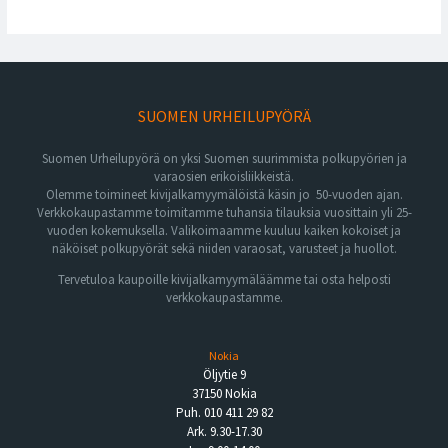
SUOMEN URHEILUPYÖRÄ
Suomen Urheilupyörä on yksi Suomen suurimmista polkupyörien ja
varaosien erikoisliikkeistä.
Olemme toimineet kivijalkamyymälöistä käsin jo 50-vuoden ajan.
Verkkokaupastamme toimitamme tuhansia tilauksia vuosittain yli 25-
vuoden kokemuksella. Valikoimaamme kuuluu kaiken kokoiset ja
näköiset polkupyörät sekä niiden varaosat, varusteet ja huollot.
Tervetuloa kaupoille kivijalkamyymäläämme tai osta helposti
verkkokaupastamme.
Nokia
Öljytie 9
37150 Nokia
Puh. 010 411 29 82
Ark. 9.30-17.30