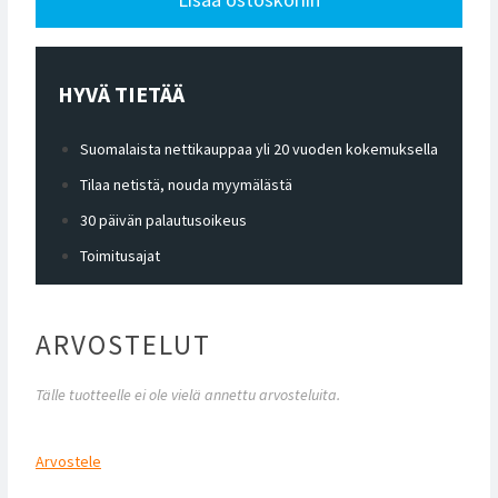
HYVÄ TIETÄÄ
Suomalaista nettikauppaa yli 20 vuoden kokemuksella
Tilaa netistä, nouda myymälästä
30 päivän palautusoikeus
Toimitusajat
ARVOSTELUT
Tälle tuotteelle ei ole vielä annettu arvosteluita.
Arvostele