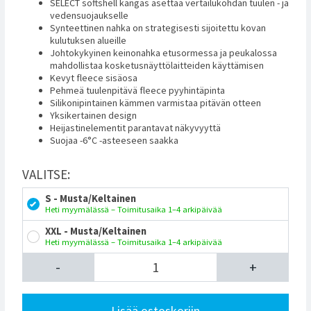
SELECT softshell kangas asettaa vertailukohdan tuulen - ja
vedensuojaukselle
Synteettinen nahka on strategisesti sijoitettu kovan
kulutuksen alueille
Johtokykyinen keinonahka etusormessa ja peukalossa
mahdollistaa kosketusnäyttölaitteiden käyttämisen
Kevyt fleece sisäosa
Pehmeä tuulenpitävä fleece pyyhintäpinta
Silikonipintainen kämmen varmistaa pitävän otteen
Yksikertainen design
Heijastinelementit parantavat näkyvyyttä
Suojaa -6°C -asteeseen saakka
VALITSE:
S - Musta/Keltainen
Heti myymälässä – Toimitusaika 1–4 arkipäivää
XXL - Musta/Keltainen
Heti myymälässä – Toimitusaika 1–4 arkipäivää
-
+
Lisää ostoskoriin