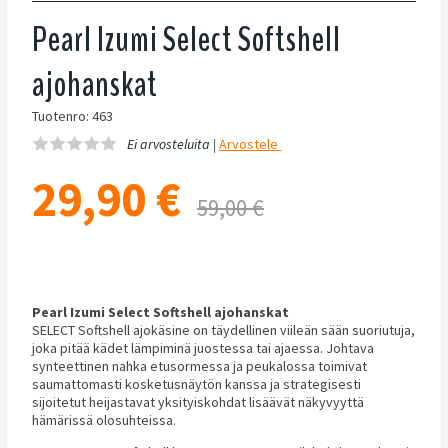
Pearl Izumi Select Softshell
ajohanskat
Tuotenro: 463
Ei arvosteluita |
Arvostele
29,90
€
59,00 €
Pearl Izumi Select Softshell ajohanskat
SELECT Softshell ajokäsine on täydellinen viileän sään suoriutuja,
joka pitää kädet lämpiminä juostessa tai ajaessa. Johtava
synteettinen nahka etusormessa ja peukalossa toimivat
saumattomasti kosketusnäytön kanssa ja strategisesti
sijoitetut heijastavat yksityiskohdat lisäävät näkyvyyttä
hämärissä olosuhteissa.​