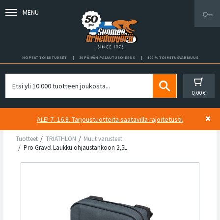
MENU
NOPEAT TOIMITUKSET
30 PÄIVÄN PALAUTUSOIKEUS
100 % TOIMITUSVARMUUS
0,00 €
ALE! 7.-16.8. Tarjoustuotteita saatavilla rajoitetusti.
Tuotteet
TRIATHLON
Muut varusteet
Pro Gravel Laukku ohjaustankoon 2,5L