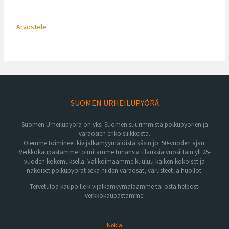
Arvostele
SUOMEN URHEILUPYÖRÄ
Suomen Urheilupyörä on yksi Suomen suurimmista polkupyörien ja
varaosien erikoisliikkeistä.
Olemme toimineet kivijalkamyymälöistä käsin jo 50-vuoden ajan.
Verkkokaupastamme toimitamme tuhansia tilauksia vuosittain yli 25-
vuoden kokemuksella. Valikoimaamme kuuluu kaiken kokoiset ja
näköiset polkupyörät sekä niiden varaosat, varusteet ja huollot.
Tervetuloa kaupoille kivijalkamyymäläämme tai osta helposti
verkkokaupastamme.
Nokia