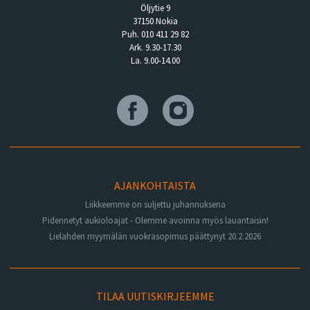
Öljytie 9
37150 Nokia
Puh. 010 411 29 82
Ark. 9.30-17.30
La. 9.00-14.00
AJANKOHTAISTA
Liikkeemme on suljettu juhannuksena
Pidennetyt aukioloajat - Olemme avoinna myös lauantaisin!
Lielahden myymälän vuokrasopimus päättynyt 20.2.2026
TILAA UUTISKIRJEEMME