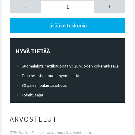
-
+
Lisää ostoskoriin
HYVÄ TIETÄÄ
Suomalaista nettikauppaa yli 20 vuoden kokemuksella
Tilaa netistä, nouda myymälästä
30 päivän palautusoikeus
Toimitusajat
ARVOSTELUT
Tälle tuotteelle ei ole vielä annettu arvosteluita.