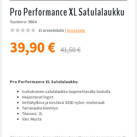
Pro Performance XL Satulalaukku
Tuotenro: 9684
Ei arvosteluita |
Arvostele
39,90
€
41,50 €
Pro Performance XL Satulalaukku
Isokokoinen satulalaukku laajenettavalla taskulla
Heijastavat logot
Vettähylkivä ja kestävä 420D nylon -materiaali
Tarranauha-kiinnitys
Tilavuus: 2L
Väri: Musta