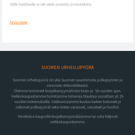
Tälle tuotteelle ei ole vielä annettu arvosteluita.
Arvostele
SUOMEN URHEILUPYÖRÄ
Suomen Urheilupyörä on yksi Suomen suurimmista polkupyörien ja
varaosien erikoisliikkeistä.
Olemme toimineet kivijalkamyymälöistä käsin jo 50-vuoden ajan.
Verkkokaupastamme toimitamme tuhansia tilauksia vuosittain yli 25-
vuoden kokemuksella. Valikoimaamme kuuluu kaiken kokoiset ja
näköiset polkupyörät sekä niiden varaosat, varusteet ja huollot.
Tervetuloa kaupoille kivijalkamyymäläämme tai osta helposti
verkkokaupastamme.