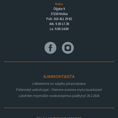
Nokia
Öljytie 9
37150 Nokia
Puh. 010 411 29 82
Ark. 9.30-17.30
La. 9.00-14.00
AJANKOHTAISTA
Liikkeemme on suljettu juhannuksena
Pidennetyt aukioloajat - Olemme avoinna myös lauantaisin!
Lielahden myymälän vuokrasopimus päättynyt 20.2.2026