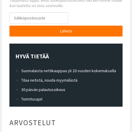
Tilapäisesti loppu. Anna sähköpostiosoitteesi niin kerromme sinulle
kun tuotetta on taas saatavilla.
Lähetä
HYVÄ TIETÄÄ
Suomalaista nettikauppaa yli 20 vuoden kokemuksella
Tilaa netistä, nouda myymälästä
30 päivän palautusoikeus
Toimitusajat
ARVOSTELUT