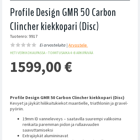
Profile Design GMR 50 Carbon
Clincher kiekkopari (Disc)
Tuotenro: 9917
Ei arvosteluita |
Arvostele
HETI VERKKOKAUPASSA – TOIMITUSAIKA 4–8 ARKIPÄIVÄÄ
1599,00
€
Profile Design GMR 50 Carbon Clincher kiekkopari (Disc)
Kevyet ja jäykät hiilikuitukiekot maantielle, triathloniin ja gravel-
pyöriin.
19mm ID vanneleveys – saatavilla suurempi valikoima
renkaita paremman pidon ja rullaavuuden
saavuttamiseksi
Extrajäykät alumiininavat