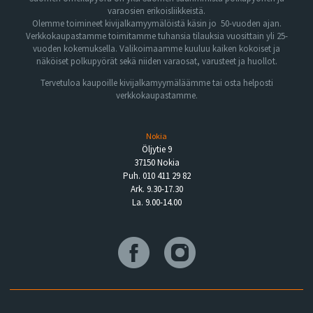
varaosien erikoisliikkeistä.
Olemme toimineet kivijalkamyymälöistä käsin jo 50-vuoden ajan.
Verkkokaupastamme toimitamme tuhansia tilauksia vuosittain yli 25-
vuoden kokemuksella. Valikoimaamme kuuluu kaiken kokoiset ja
näköiset polkupyörät sekä niiden varaosat, varusteet ja huollot.
Tervetuloa kaupoille kivijalkamyymäläämme tai osta helposti
verkkokaupastamme.
Nokia
Öljytie 9
37150 Nokia
Puh. 010 411 29 82
Ark. 9.30-17.30
La. 9.00-14.00