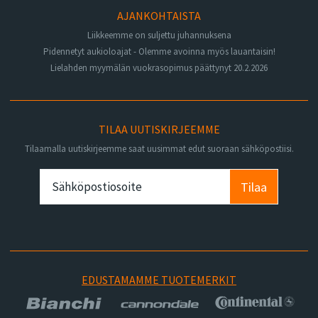
AJANKOHTAISTA
Liikkeemme on suljettu juhannuksena
Pidennetyt aukioloajat - Olemme avoinna myös lauantaisin!
Lielahden myymälän vuokrasopimus päättynyt 20.2.2026
TILAA UUTISKIRJEEMME
Tilaamalla uutiskirjeemme saat uusimmat edut suoraan sähköpostiisi.
Tilaa
EDUSTAMAMME TUOTEMERKIT