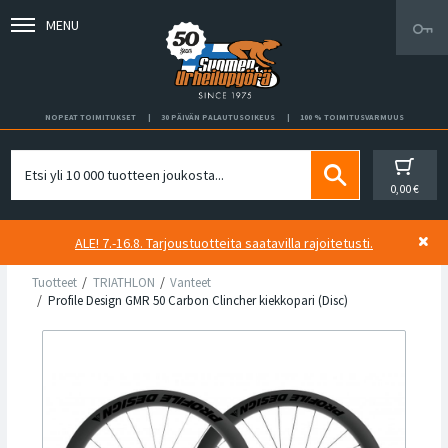
MENU
NOPEAT TOIMITUKSET
30 PÄIVÄN PALAUTUSOIKEUS
100 % TOIMITUSVARMUUS
0,00 €
ALE! 7.-16.8. Tarjoustuotteita saatavilla rajoitetusti.
Tuotteet
TRIATHLON
Vanteet
Profile Design GMR 50 Carbon Clincher kiekkopari (Disc)