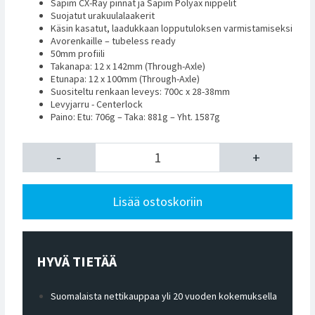
Sapim CX-Ray pinnat ja Sapim Polyax nippelit
Suojatut urakuulalaakerit
Käsin kasatut, laadukkaan lopputuloksen varmistamiseksi
Avorenkaille – tubeless ready
50mm profiili
Takanapa: 12 x 142mm (Through-Axle)
Etunapa: 12 x 100mm (Through-Axle)
Suositeltu renkaan leveys:
700c x 28-38mm
Levyjarru - Centerlock
Paino: Etu: 706g – Taka: 881g – Yht. 1587g
-
+
Lisää ostoskoriin
HYVÄ TIETÄÄ
Suomalaista nettikauppaa yli 20 vuoden kokemuksella