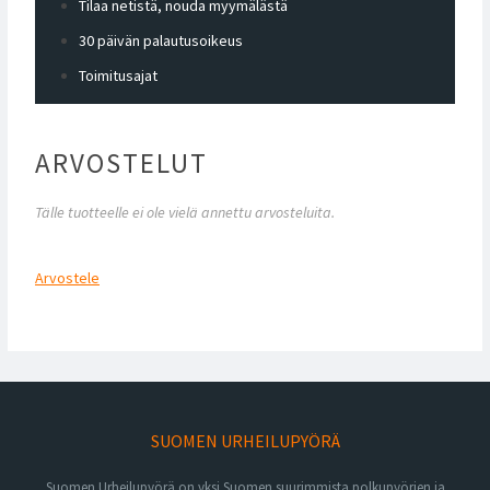
Tilaa netistä, nouda myymälästä
30 päivän palautusoikeus
Toimitusajat
ARVOSTELUT
Tälle tuotteelle ei ole vielä annettu arvosteluita.
Arvostele
SUOMEN URHEILUPYÖRÄ
Suomen Urheilupyörä on yksi Suomen suurimmista polkupyörien ja