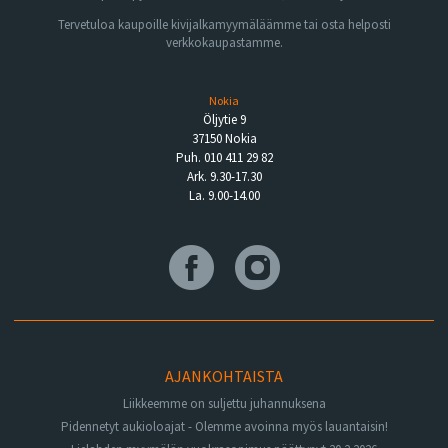
Tervetuloa kaupoille kivijalkamyymäläämme tai osta helposti
verkkokaupastamme.
Nokia
Öljytie 9
37150 Nokia
Puh. 010 411 29 82
Ark. 9.30-17.30
La. 9.00-14.00
AJANKOHTAISTA
Liikkeemme on suljettu juhannuksena
Pidennetyt aukioloajat - Olemme avoinna myös lauantaisin!