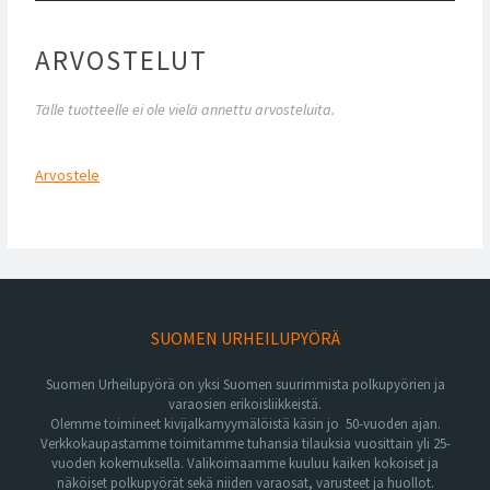
ARVOSTELUT
Tälle tuotteelle ei ole vielä annettu arvosteluita.
Arvostele
SUOMEN URHEILUPYÖRÄ
Suomen Urheilupyörä on yksi Suomen suurimmista polkupyörien ja
varaosien erikoisliikkeistä.
Olemme toimineet kivijalkamyymälöistä käsin jo 50-vuoden ajan.
Verkkokaupastamme toimitamme tuhansia tilauksia vuosittain yli 25-
vuoden kokemuksella. Valikoimaamme kuuluu kaiken kokoiset ja
näköiset polkupyörät sekä niiden varaosat, varusteet ja huollot.