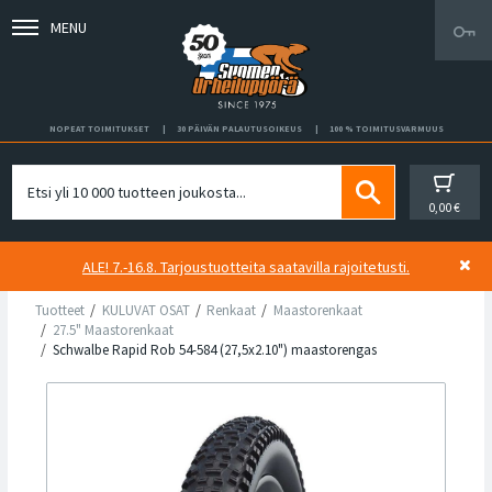
MENU
NOPEAT TOIMITUKSET
30 PÄIVÄN PALAUTUSOIKEUS
100 % TOIMITUSVARMUUS
0,00 €
ALE! 7.-16.8. Tarjoustuotteita saatavilla rajoitetusti.
Tuotteet
KULUVAT OSAT
Renkaat
Maastorenkaat
27.5" Maastorenkaat
Schwalbe Rapid Rob 54-584 (27,5x2.10") maastorengas