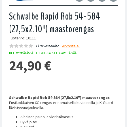
Schwalbe Rapid Rob 54-584
(27,5x2.10") maastorengas
Tuotenro: 10111
Ei arvosteluita |
Arvostele
HETI MYYMÄLÄSSÄ – TOIMITUSAIKA 1–4 ARKIPÄIVÄÄ
24,90
€
Schwalbe Rapid Rob 54-584 (27,5x2.10") maastorengas
Ensiluokkainen XC-rengas erinomaisella kuvioinnilla ja K-Guard-
lävistyssuojauksella.
Alhainen paino ja vierintävastus
Hyvä pito!
K-Guard