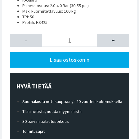
Painesuositus: 2.0-4.0 Bar (30-55 psi)
Max. kuormitettavuus: 100 kg
TPI: 50
Profiili: HS425
-
+
Lisää ostoskoriin
HYVÄ TIETÄÄ
Suomalaista nettikauppaa yli 20 vuoden kokemuksella
Tilaa netistä, nouda myymälästä
30 päivän palautusoikeus
Toimitusajat