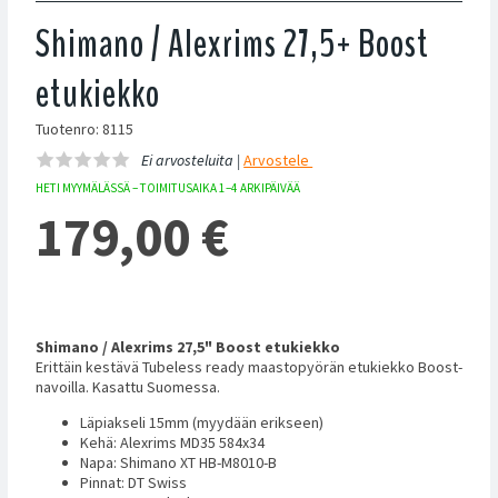
Shimano / Alexrims 27,5+ Boost
etukiekko
Tuotenro: 8115
Ei arvosteluita |
Arvostele
HETI MYYMÄLÄSSÄ – TOIMITUSAIKA 1–4 ARKIPÄIVÄÄ
179,00
€
Shimano / Alexrims 27,5" Boost etukiekko
Erittäin kestävä Tubeless ready maastopyörän etukiekko Boost-
navoilla. Kasattu Suomessa.
Läpiakseli 15mm (myydään erikseen)
Kehä: Alexrims MD35 584x34
Napa: Shimano XT HB-M8010-B
Pinnat: DT Swiss