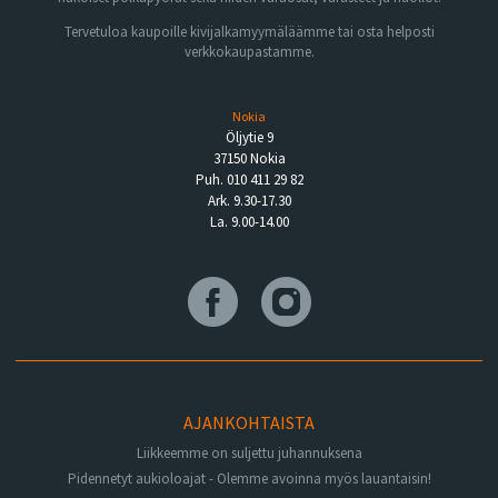
Tervetuloa kaupoille kivijalkamyymäläämme tai osta helposti
verkkokaupastamme.
Nokia
Öljytie 9
37150 Nokia
Puh. 010 411 29 82
Ark. 9.30-17.30
La. 9.00-14.00
AJANKOHTAISTA
Liikkeemme on suljettu juhannuksena
Pidennetyt aukioloajat - Olemme avoinna myös lauantaisin!