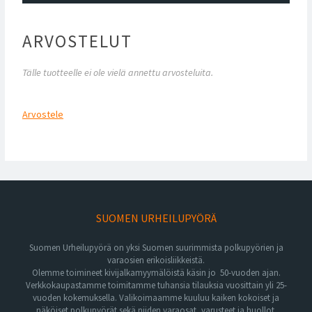
ARVOSTELUT
Tälle tuotteelle ei ole vielä annettu arvosteluita.
Arvostele
SUOMEN URHEILUPYÖRÄ
Suomen Urheilupyörä on yksi Suomen suurimmista polkupyörien ja
varaosien erikoisliikkeistä.
Olemme toimineet kivijalkamyymälöistä käsin jo 50-vuoden ajan.
Verkkokaupastamme toimitamme tuhansia tilauksia vuosittain yli 25-
vuoden kokemuksella. Valikoimaamme kuuluu kaiken kokoiset ja
näköiset polkupyörät sekä niiden varaosat, varusteet ja huollot.