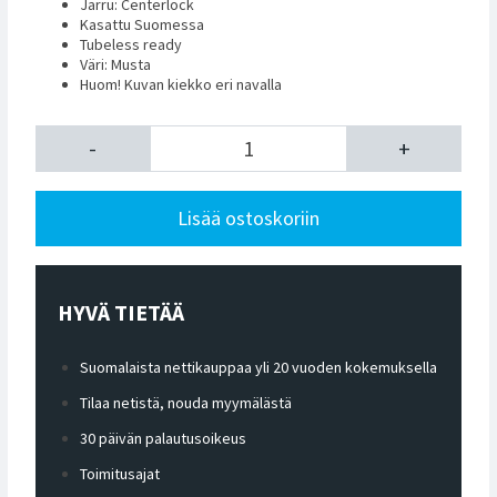
Jarru: Centerlock
Kasattu Suomessa
Tubeless ready
Väri: Musta
Huom! Kuvan kiekko eri navalla
-
+
Lisää ostoskoriin
HYVÄ TIETÄÄ
Suomalaista nettikauppaa yli 20 vuoden kokemuksella
Tilaa netistä, nouda myymälästä
30 päivän palautusoikeus
Toimitusajat