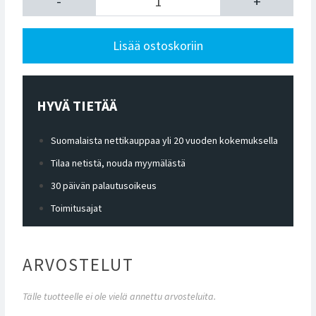
-
+
Lisää ostoskoriin
HYVÄ TIETÄÄ
Suomalaista nettikauppaa yli 20 vuoden kokemuksella
Tilaa netistä, nouda myymälästä
30 päivän palautusoikeus
Toimitusajat
ARVOSTELUT
Tälle tuotteelle ei ole vielä annettu arvosteluita.