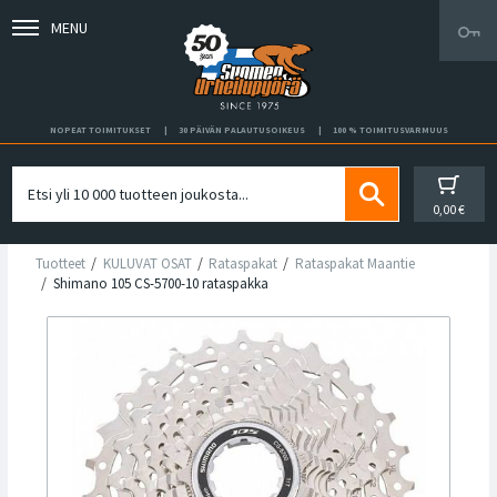
MENU
NOPEAT TOIMITUKSET
30 PÄIVÄN PALAUTUSOIKEUS
100 % TOIMITUSVARMUUS
0,00 €
Tuotteet
KULUVAT OSAT
Rataspakat
Rataspakat Maantie
Shimano 105 CS-5700-10 rataspakka