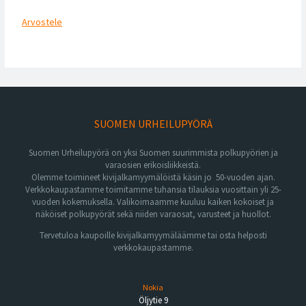
Arvostele
SUOMEN URHEILUPYÖRÄ
Suomen Urheilupyörä on yksi Suomen suurimmista polkupyörien ja
varaosien erikoisliikkeistä.
Olemme toimineet kivijalkamyymälöistä käsin jo 50-vuoden ajan.
Verkkokaupastamme toimitamme tuhansia tilauksia vuosittain yli 25-
vuoden kokemuksella. Valikoimaamme kuuluu kaiken kokoiset ja
näköiset polkupyörät sekä niiden varaosat, varusteet ja huollot.
Tervetuloa kaupoille kivijalkamyymäläämme tai osta helposti
verkkokaupastamme.
Nokia
Öljytie 9