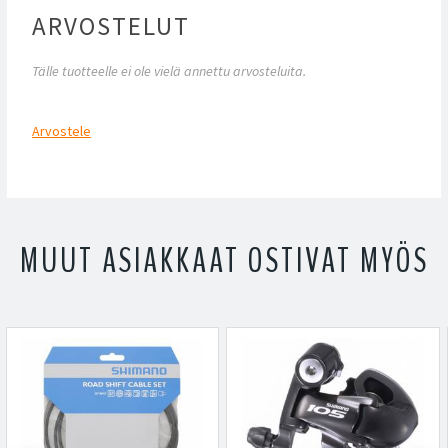
ARVOSTELUT
Tälle tuotteelle ei ole vielä annettu arvosteluita.
Arvostele
MUUT ASIAKKAAT OSTIVAT MYÖS