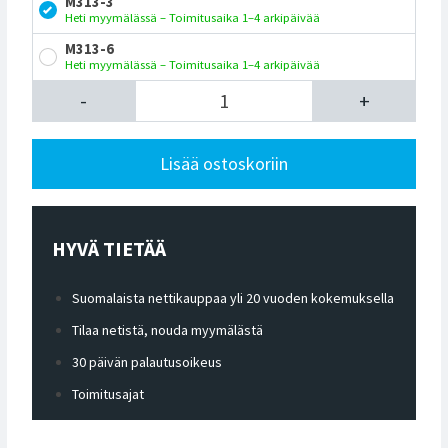
M313-3
Heti myymälässä – Toimitusaika 1–4 arkipäivää
M313-6
Heti myymälässä – Toimitusaika 1–4 arkipäivää
-
+
Lisää ostoskoriin
HYVÄ TIETÄÄ
Suomalaista nettikauppaa yli 20 vuoden kokemuksella
Tilaa netistä, nouda myymälästä
30 päivän palautusoikeus
Toimitusajat