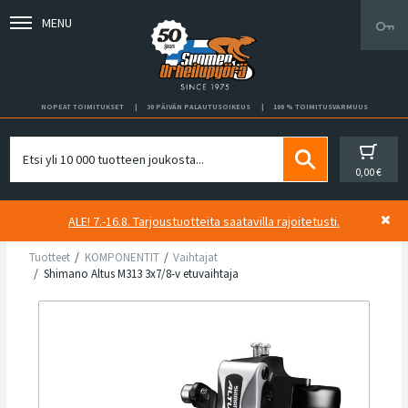
MENU
NOPEAT TOIMITUKSET
30 PÄIVÄN PALAUTUSOIKEUS
100 % TOIMITUSVARMUUS
0,00 €
ALE! 7.-16.8. Tarjoustuotteita saatavilla rajoitetusti.
Tuotteet
KOMPONENTIT
Vaihtajat
Shimano Altus M313 3x7/8-v etuvaihtaja