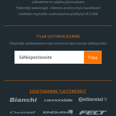
Liikkeemme on suljettu juhannuksena
Pidennetyt aukioloajat - Olemme avoinna myös lauantaisin!
Lielahden myymälän vuokrasopimus päättynyt 20.2.2026
TILAA UUTISKIRJEEMME
Tilaamalla uutiskirjeemme saat uusimmat edut suoraan sähköpostiisi.
Tilaa
EDUSTAMAMME TUOTEMERKIT