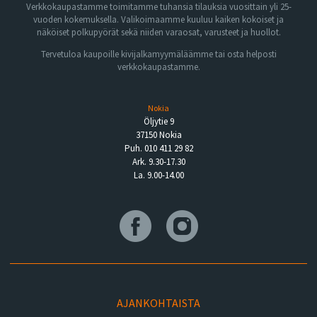
Verkkokaupastamme toimitamme tuhansia tilauksia vuosittain yli 25-
vuoden kokemuksella. Valikoimaamme kuuluu kaiken kokoiset ja
näköiset polkupyörät sekä niiden varaosat, varusteet ja huollot.
Tervetuloa kaupoille kivijalkamyymäläämme tai osta helposti
verkkokaupastamme.
Nokia
Öljytie 9
37150 Nokia
Puh. 010 411 29 82
Ark. 9.30-17.30
La. 9.00-14.00
AJANKOHTAISTA