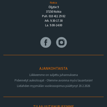
Nokia
Öljytie 9
37150 Nokia
Puh. 010 411 29 82
Ark. 9.30-17.30
La. 9.00-14.00
AJANKOHTAISTA
Liikkeemme on suljettu juhannuksena
Pidennetyt aukioloajat - Olemme avoinna myös lauantaisin!
Lielahden myymälän vuokrasopimus päättynyt 20.2.2026
TILAA UUTISKIRJEEMME