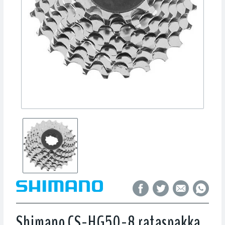
Shimano CS-HG50-8 rataspakka