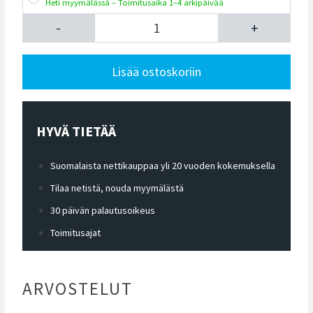
Heti myymälässä – Toimitusaika 1–4 arkipäivää
-
+
Lisää ostoskoriin
HYVÄ TIETÄÄ
Suomalaista nettikauppaa yli 20 vuoden kokemuksella
Tilaa netistä, nouda myymälästä
30 päivän palautusoikeus
Toimitusajat
ARVOSTELUT