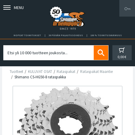
MENU
NOPEAT TOIMITUKSET
30 PÄIVÄN PALAUTUSOIKEUS
100 % TOIMITUSVARMUUS
0,00 €
Tuotteet
KULUVAT OSAT
Rataspakat
Rataspakat Maantie
Shimano CS-HG50-8 rataspakka