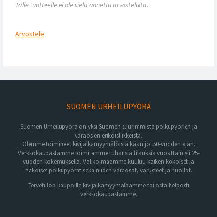
Tälle tuotteelle ei ole vielä annettu arvosteluita.
Arvostele
SUOMEN URHEILUPYÖRÄ
Suomen Urheilupyörä on yksi Suomen suurimmista polkupyörien ja
varaosien erikoisliikkeistä.
Olemme toimineet kivijalkamyymälöistä käsin jo 50-vuoden ajan.
Verkkokaupastamme toimitamme tuhansia tilauksia vuosittain yli 25-
vuoden kokemuksella. Valikoimaamme kuuluu kaiken kokoiset ja
näköiset polkupyörät sekä niiden varaosat, varusteet ja huollot.
Tervetuloa kaupoille kivijalkamyymäläämme tai osta helposti
verkkokaupastamme.