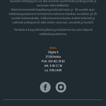
Suomen Urheilupyörä on yksi Suomen suurimmista polkupyörien ja
varaosien erikoisliikkeistä.
Olemme toimineet kivijalkamyymälöistä käsin jo 50-vuoden ajan.
Verkkokaupastamme toimitamme tuhansia tilauksia vuosittain yli 25-
vuoden kokemuksella. Valikoimaamme kuuluu kaiken kokoiset ja
näköiset polkupyörät sekä niiden varaosat, varusteet ja huollot.
Tervetuloa kaupoille kivijalkamyymäläämme tai osta helposti
verkkokaupastamme.
Nokia
Öljytie 9
37150 Nokia
Puh. 010 411 29 82
Ark. 9.30-17.30
La. 9.00-14.00