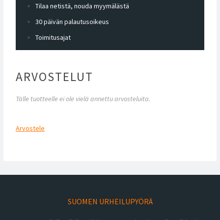
Tilaa netistä, nouda myymälästä
30 päivän palautusoikeus
Toimitusajat
ARVOSTELUT
Tälle tuotteelle ei ole vielä annettu arvosteluita.
Arvostele
SUOMEN URHEILUPYÖRÄ