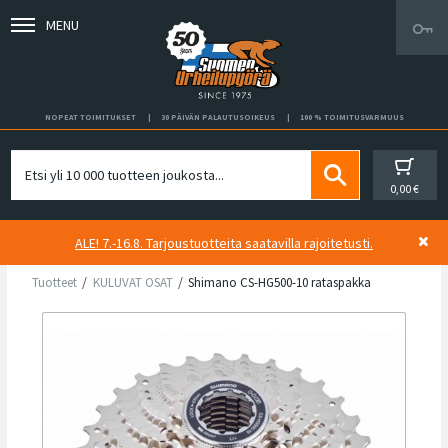
MENU
NOPEAT TOIMITUKSET
30 PÄIVÄN PALAUTUSOIKEUS
100 % TOIMITUSVARMUUS
0,00 €
ALE! 7.-16.8. Tarjoustuotteita saatavilla rajoitetusti.
Tuotteet
KULUVAT OSAT
Shimano CS-HG500-10 rataspakka