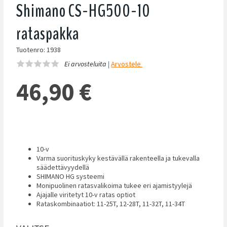
Shimano CS-HG500-10
rataspakka
Tuotenro: 1938
Ei arvosteluita |
Arvostele
46,90
€
10-v
Varma suorituskyky kestävällä rakenteella ja tukevalla
säädettävyydellä
SHIMANO HG systeemi
Monipuolinen ratasvalikoima tukee eri ajamistyylejä
Ajajalle viritetyt 10-v ratas optiot
Rataskombinaatiot: 11-25T, 12-28T, 11-32T, 11-34T