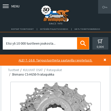
MENU
NOPEAT TOIMITUKSET
30 PÄIVÄN PALAUTUSOIKEUS
100 % TOIMITUSVARMUUS
0,00 €
ALE! 7.-16.8. Tarjoustuotteita saatavilla rajoitetusti.
Tuotteet
KULUVAT OSAT
Rataspakat
Shimano CS-HG50-9 rataspakka