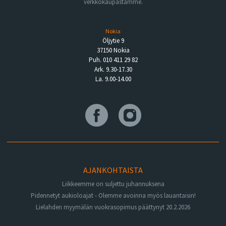
verkkokaupastamme.
Nokia
Öljytie 9
37150 Nokia
Puh. 010 411 29 82
Ark. 9.30-17.30
La. 9.00-14.00
AJANKOHTAISTA
Liikkeemme on suljettu juhannuksena
Pidennetyt aukioloajat - Olemme avoinna myös lauantaisin!
Lielahden myymälän vuokrasopimus päättynyt 20.2.2026