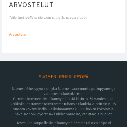
ARVOSTELUT
Tälle tuotteelle ei ole vielä annettu arvosteluita.
Arvostele
SUOMEN URHEILUPYÖRÄ
Suomen Urheilupyörä on yksi Suomen suurimmista polkupyörien ja
varaosien erikoisliikkeistä.
Olemme toimineet kivijalkamyymälöistä käsin jo 50-vuoden ajan.
Verkkokaupastamme toimitamme tuhansia tilauksia vuosittain yli 25-
vuoden kokemuksella. Valikoimaamme kuuluu kaiken kokoiset ja
näköiset polkupyörät sekä niiden varaosat, varusteet ja huollot.
Tervetuloa kaupoille kivijalkamyymäläämme tai osta helposti