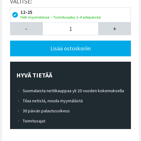
VALITSE:
12-25
Heti myymälässä – Toimitusaika 1–4 arkipäivää
-
+
Lisää ostoskoriin
HYVÄ TIETÄÄ
Suomalaista nettikauppaa yli 20 vuoden kokemuksella
Tilaa netistä, nouda myymälästä
30 päivän palautusoikeus
Toimitusajat