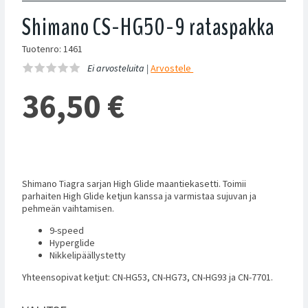
Shimano CS-HG50-9 rataspakka
Tuotenro: 1461
Ei arvosteluita |
Arvostele
36,50
€
Shimano Tiagra sarjan High Glide maantiekasetti. Toimii
parhaiten High Glide ketjun kanssa ja varmistaa sujuvan ja
pehmeän vaihtamisen.
9-speed
Hyperglide
Nikkelipäällystetty
Yhteensopivat ketjut: CN-HG53, CN-HG73, CN-HG93 ja CN-7701.