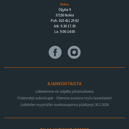
Nokia
Öljytie 9
37150 Nokia
Puh. 010 411 29 82
Ark. 9.30-17.30
La. 9.00-14.00
AJANKOHTAISTA
Liikkeemme on suljettu juhannuksena
Pidennetyt aukioloajat - Olemme avoinna myös lauantaisin!
Lielahden myymälän vuokrasopimus päättynyt 20.2.2026