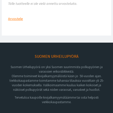
Tälle tuotteelle ei ole vielä annettu arvosteluita.
Arvostele
SUOMEN URHEILUPYÖRÄ
Suomen Urheilupyörä on yksi Suomen suurimmista polkupyörien ja
varaosien erikoisliikkeistä.
Olemme toimineet kivijalkamyymälöistä käsin jo 50-vuoden ajan.
Verkkokaupastamme toimitamme tuhansia tilauksia vuosittain yli 25-
vuoden kokemuksella. Valikoimaamme kuuluu kaiken kokoiset ja
näköiset polkupyörät sekä niiden varaosat, varusteet ja huollot.
Tervetuloa kaupoille kivijalkamyymäläämme tai osta helposti
verkkokaupastamme.