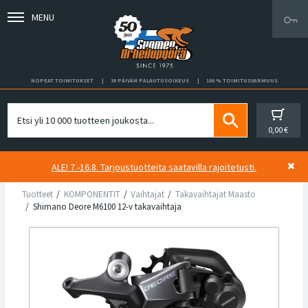
MENU
NOPEAT TOIMITUKSET
30 PÄIVÄN PALAUTUSOIKEUS
100 % TOIMITUSVARMUUS
0,00 €
ALE! 7.-16.8. Tarjoustuotteita saatavilla rajoitetusti.
Tuotteet
KOMPONENTIT
Vaihtajat
Takavaihtajat Maasto
Shimano Deore M6100 12-v takavaihtaja