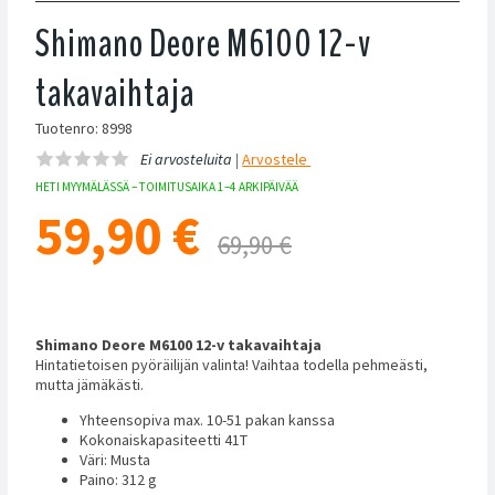
Shimano Deore M6100 12-v
takavaihtaja
Tuotenro: 8998
Ei arvosteluita |
Arvostele
HETI MYYMÄLÄSSÄ – TOIMITUSAIKA 1–4 ARKIPÄIVÄÄ
59,90
€
69,90 €
Shimano Deore M6100 12-v takavaihtaja
Hintatietoisen pyöräilijän valinta! Vaihtaa todella pehmeästi,
mutta jämäkästi.
Yhteensopiva max. 10-51 pakan kanssa
Kokonaiskapasiteetti 41T
Väri: Musta
Paino: 312 g