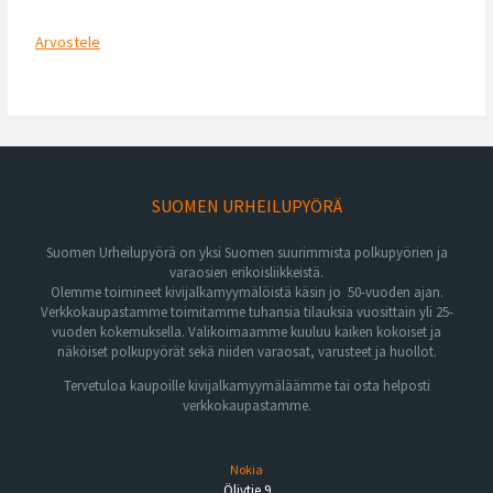
Arvostele
SUOMEN URHEILUPYÖRÄ
Suomen Urheilupyörä on yksi Suomen suurimmista polkupyörien ja
varaosien erikoisliikkeistä.
Olemme toimineet kivijalkamyymälöistä käsin jo 50-vuoden ajan.
Verkkokaupastamme toimitamme tuhansia tilauksia vuosittain yli 25-
vuoden kokemuksella. Valikoimaamme kuuluu kaiken kokoiset ja
näköiset polkupyörät sekä niiden varaosat, varusteet ja huollot.
Tervetuloa kaupoille kivijalkamyymäläämme tai osta helposti
verkkokaupastamme.
Nokia
Öljytie 9