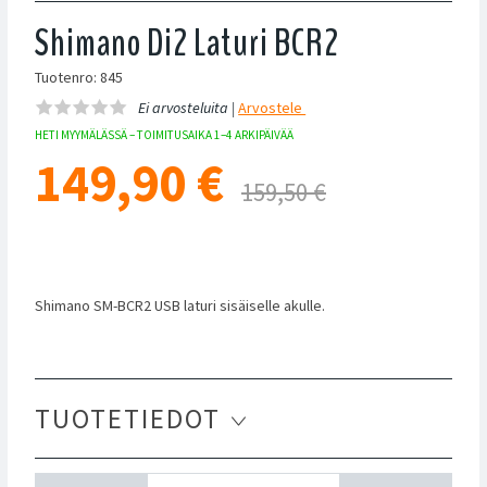
Shimano Di2 Laturi BCR2
Tuotenro: 845
Ei arvosteluita |
Arvostele
HETI MYYMÄLÄSSÄ – TOIMITUSAIKA 1–4 ARKIPÄIVÄÄ
149,90
€
159,50 €
Shimano SM-BCR2 USB laturi sisäiselle akulle.
TUOTETIEDOT