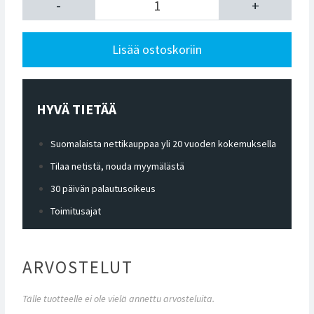
-
+
Lisää ostoskoriin
HYVÄ TIETÄÄ
Suomalaista nettikauppaa yli 20 vuoden kokemuksella
Tilaa netistä, nouda myymälästä
30 päivän palautusoikeus
Toimitusajat
ARVOSTELUT
Tälle tuotteelle ei ole vielä annettu arvosteluita.