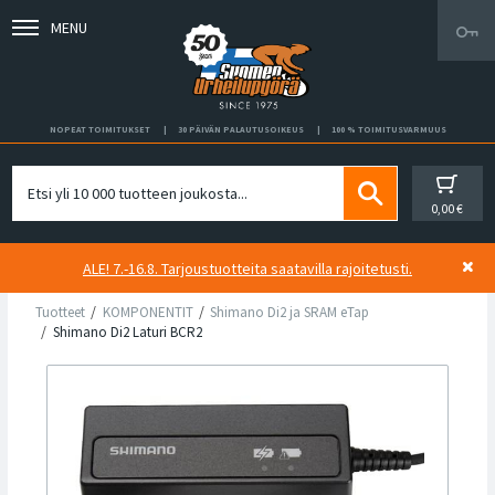
MENU
NOPEAT TOIMITUKSET
30 PÄIVÄN PALAUTUSOIKEUS
100 % TOIMITUSVARMUUS
0,00 €
ALE! 7.-16.8. Tarjoustuotteita saatavilla rajoitetusti.
Tuotteet
KOMPONENTIT
Shimano Di2 ja SRAM eTap
Shimano Di2 Laturi BCR2