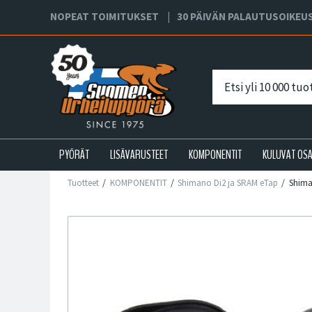
NOPEAT TOIMITUKSET
30 PÄIVÄN PALAUTUSOIKEU
PYÖRÄT
LISÄVARUSTEET
KOMPONENTIT
KULUVAT OS
Tuotteet
KOMPONENTIT
Shimano Di2 ja SRAM eTap
Shima