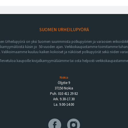
SUOMEN URHEILUPYÖRÄ
n Urheilupyörä on yksi Suomen suurimmista polkupyörien ja varaosien erikoisliikk
lkamyymälöistä käsin jo 50-vuoden ajan. Verkkokaupastamme toimitamme tuhansia 
Valikoimaamme kuuluu kaiken kokoiset ja näköiset polkupyörät sekä niiden varaos
Tervetuloa kaupoille kivijalkamyymäläämme tai osta helposti verkkokaupastamme
Nokia
Öljytie 9
37150 Nokia
Puh. 010 411 29 82
Ark. 9.30-17.30
La. 9.00-14.00