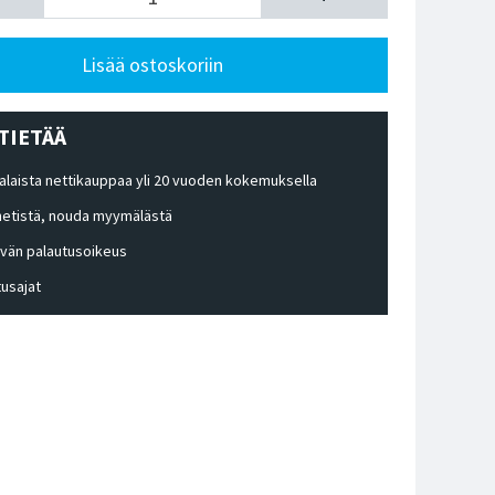
Lisää ostoskoriin
TIETÄÄ
laista nettikauppaa yli 20 vuoden kokemuksella
 netistä, nouda myymälästä
ivän palautusoikeus
tusajat