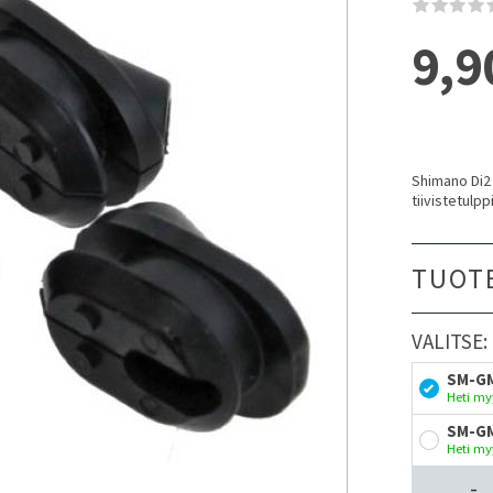
9,9
Shimano Di2 t
tiivistetulppi
TUOT
VALITSE:
SM-G
Heti my
SM-G
Heti my
-