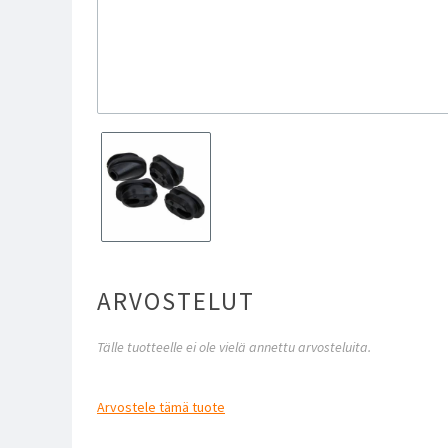
ARVOSTELUT
Tälle tuotteelle ei ole vielä annettu arvosteluita.
Arvostele
tämä tuote