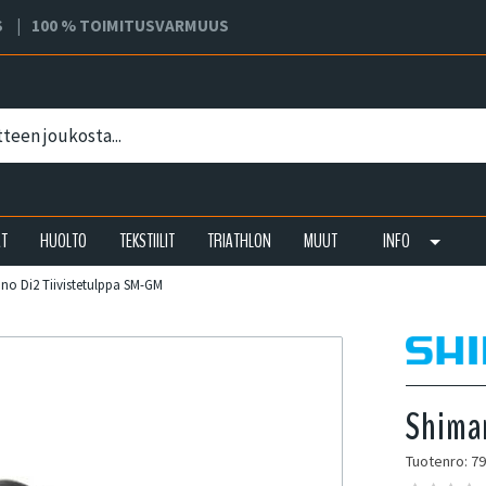
S
100 % TOIMITUSVARMUUS
AT
HUOLTO
TEKSTIILIT
TRIATHLON
MUUT
INFO
no Di2 Tiivistetulppa SM-GM
Shiman
Tuotenro: 7