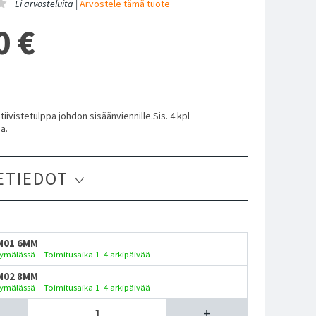
Ei arvosteluita |
Arvostele
tämä tuote
0
€
iivistetulppa johdon sisäänviennille.Sis. 4 kpl
a.
ETIEDOT
M01 6MM
ymälässä – Toimitusaika 1–4 arkipäivää
M02 8MM
ymälässä – Toimitusaika 1–4 arkipäivää
+