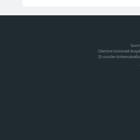
Suome
Olemme toimineet kivija
25-vuoden kokemuksella. 