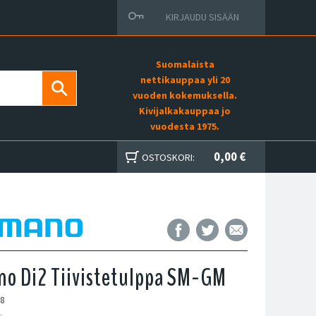
KIRJAUDU SISÄÄN
Suomalaista
nettikauppaa yli 20
vuoden kokemuksella.
Kivijalkakauppaa jo
vuodesta 1975.
0,00 €
OSTOSKORI:
o Di2 Tiivistetulppa SM-GM
98