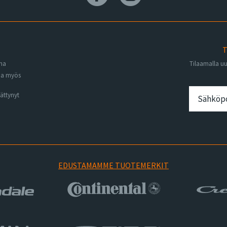
T
ena
Tilaamalla u
na myös
ättynyt
EDUSTAMAMME TUOTEMERKIT