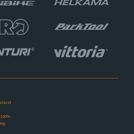
sutavat
s 100%
ting