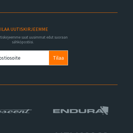
ILAA UUTISKIRJEEMME
utiskirjeemme saat uusimmat edut suoraan
sähköpostiisi.
Tilaa