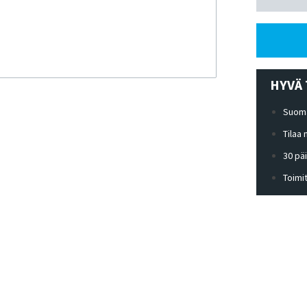
HYVÄ 
Suoma
Tilaa
30 pä
Toimi