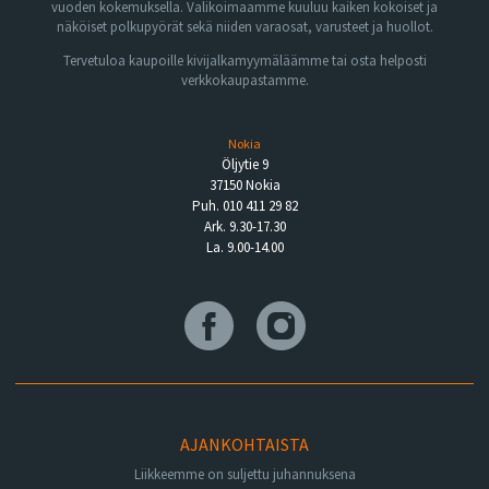
vuoden kokemuksella. Valikoimaamme kuuluu kaiken kokoiset ja
näköiset polkupyörät sekä niiden varaosat, varusteet ja huollot.
Tervetuloa kaupoille kivijalkamyymäläämme tai osta helposti
verkkokaupastamme.
Nokia
Öljytie 9
37150 Nokia
Puh. 010 411 29 82
Ark. 9.30-17.30
La. 9.00-14.00
AJANKOHTAISTA
Liikkeemme on suljettu juhannuksena