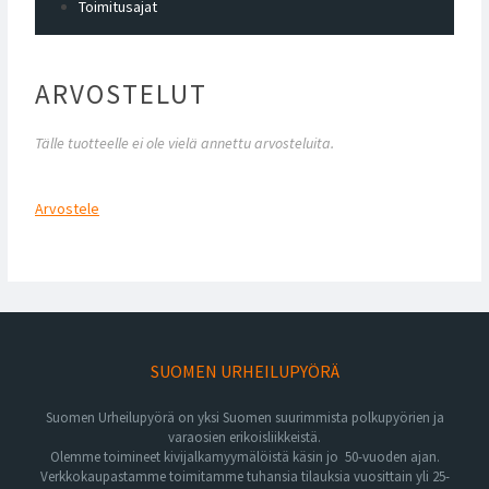
Toimitusajat
ARVOSTELUT
Tälle tuotteelle ei ole vielä annettu arvosteluita.
Arvostele
SUOMEN URHEILUPYÖRÄ
Suomen Urheilupyörä on yksi Suomen suurimmista polkupyörien ja
varaosien erikoisliikkeistä.
Olemme toimineet kivijalkamyymälöistä käsin jo 50-vuoden ajan.
Verkkokaupastamme toimitamme tuhansia tilauksia vuosittain yli 25-