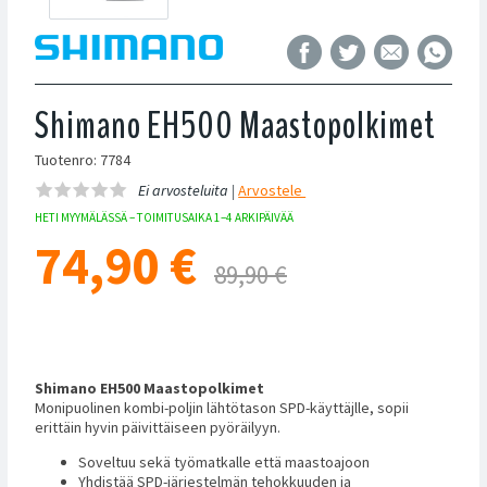
Shimano EH500 Maastopolkimet
Tuotenro: 7784
Ei arvosteluita |
Arvostele
HETI MYYMÄLÄSSÄ – TOIMITUSAIKA 1–4 ARKIPÄIVÄÄ
74,90
€
89,90 €
Shimano EH500 Maastopolkimet
Monipuolinen kombi-poljin lähtötason SPD-käyttäjlle, sopii
erittäin hyvin päivittäiseen pyöräilyyn.
Soveltuu sekä työmatkalle että maastoajoon
Yhdistää SPD-järjestelmän tehokkuuden ja