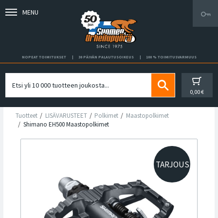
MENU
NOPEAT TOIMITUKSET
30 PÄIVÄN PALAUTUSOIKEUS
100 % TOIMITUSVARMUUS
0,00 €
Tuotteet
LISÄVARUSTEET
Polkimet
Maastopolkimet
Shimano EH500 Maastopolkimet
TARJOUS