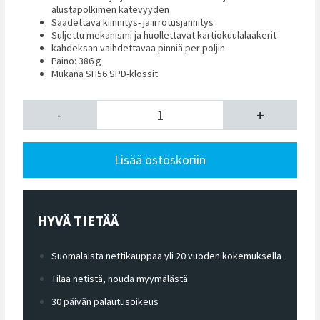
alustapolkimen kätevyyden
Säädettävä kiinnitys- ja irrotusjännitys
Suljettu mekanismi ja huollettavat kartiokuulalaakerit
kahdeksan vaihdettavaa pinniä per poljin
Paino: 386 g
Mukana SH56 SPD-klossit
-
+
Lisää ostoskoriin
HYVÄ TIETÄÄ
Suomalaista nettikauppaa yli 20 vuoden kokemuksella
Tilaa netistä, nouda myymälästä
30 päivän palautusoikeus