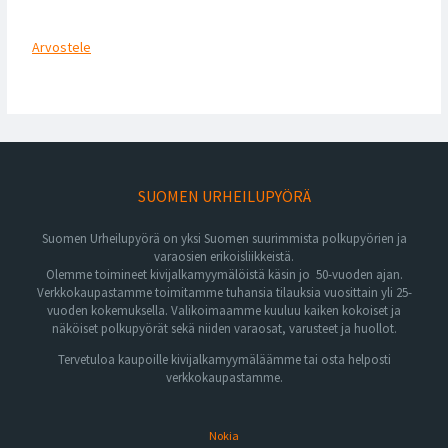
Arvostele
SUOMEN URHEILUPYÖRÄ
Suomen Urheilupyörä on yksi Suomen suurimmista polkupyörien ja
varaosien erikoisliikkeistä.
Olemme toimineet kivijalkamyymälöistä käsin jo 50-vuoden ajan.
Verkkokaupastamme toimitamme tuhansia tilauksia vuosittain yli 25-
vuoden kokemuksella. Valikoimaamme kuuluu kaiken kokoiset ja
näköiset polkupyörät sekä niiden varaosat, varusteet ja huollot.
Tervetuloa kaupoille kivijalkamyymäläämme tai osta helposti
verkkokaupastamme.
Nokia