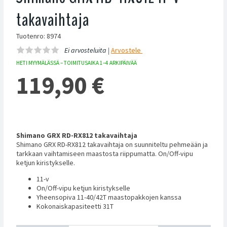
takavaihtaja
Tuotenro: 8974
Ei arvosteluita |
Arvostele
HETI MYYMÄLÄSSÄ – TOIMITUSAIKA 1–4 ARKIPÄIVÄÄ
119,90
€
Shimano GRX RD-RX812 takavaihtaja
Shimano GRX RD-RX812 takavaihtaja on suunniteltu pehmeään ja
tarkkaan vaihtamiseen maastosta riippumatta. On/Off-vipu
ketjun kiristykselle.
11-v
On/Off-vipu ketjun kiristykselle
Yheensopiva 11-40/42T maastopakkojen kanssa
Kokonaiskapasiteetti 31T