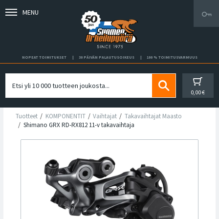
MENU
NOPEAT TOIMITUKSET
30 PÄIVÄN PALAUTUSOIKEUS
100 % TOIMITUSVARMUUS
0,00 €
Tuotteet
KOMPONENTIT
Vaihtajat
Takavaihtajat Maasto
Shimano GRX RD-RX812 11-v takavaihtaja