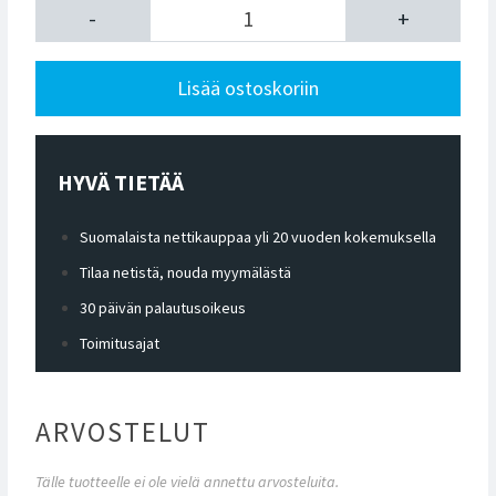
-
+
Lisää ostoskoriin
HYVÄ TIETÄÄ
Suomalaista nettikauppaa yli 20 vuoden kokemuksella
Tilaa netistä, nouda myymälästä
30 päivän palautusoikeus
Toimitusajat
ARVOSTELUT
Tälle tuotteelle ei ole vielä annettu arvosteluita.