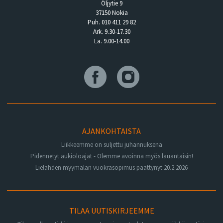
Öljytie 9
37150 Nokia
Puh. 010 411 29 82
Ark. 9.30-17.30
La. 9.00-14.00
AJANKOHTAISTA
Liikkeemme on suljettu juhannuksena
Pidennetyt aukioloajat - Olemme avoinna myös lauantaisin!
Lielahden myymälän vuokrasopimus päättynyt 20.2.2026
TILAA UUTISKIRJEEMME