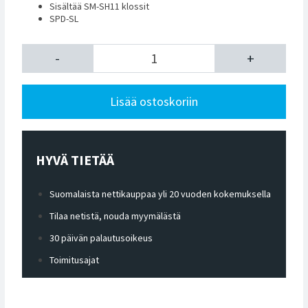
Sisältää SM-SH11 klossit
SPD-SL
-
+
Lisää ostoskoriin
HYVÄ TIETÄÄ
Suomalaista nettikauppaa yli 20 vuoden kokemuksella
Tilaa netistä, nouda myymälästä
30 päivän palautusoikeus
Toimitusajat