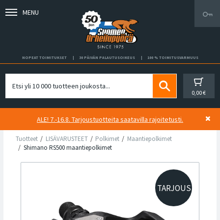
MENU
NOPEAT TOIMITUKSET
30 PÄIVÄN PALAUTUSOIKEUS
100 % TOIMITUSVARMUUS
0,00 €
ALE! 7.-16.8. Tarjoustuotteita saatavilla rajoitetusti.
Tuotteet
LISÄVARUSTEET
Polkimet
Maantiepolkimet
Shimano RS500 maantiepolkimet
TARJOUS