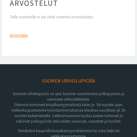
ARVOSTELUT
Tälle tuotteelle ei ole vielä annettu arvosteluita.
Arvostele
SUOMEN URHEILUPYÖRÄ
Suomen Urheilupyörä on yksi Suomen suurimmista polkupyörien ja
varaosien erikoisliikkeistä.
Olemme toimineet kivijalkamyymälöistä käsin jo 50-vuoden ajan.
Verkkokaupastamme toimitamme tuhansia tilauksia vuosittain yli 25-
vuoden kokemuksella. Valikoimaamme kuuluu kaiken kokoiset ja
näköiset polkupyörät sekä niiden varaosat, varusteet ja huollot.
Tervetuloa kaupoille kivijalkamyymäläämme tai osta helposti
verkkokaupastamme.