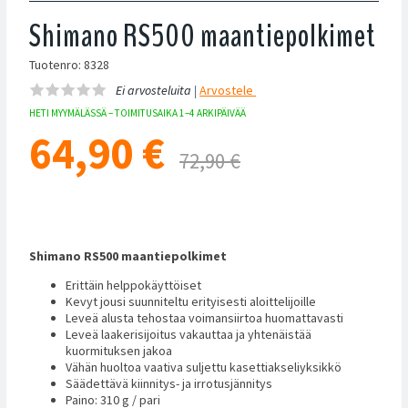
Shimano RS500 maantiepolkimet
Tuotenro: 8328
Ei arvosteluita |
Arvostele
HETI MYYMÄLÄSSÄ – TOIMITUSAIKA 1–4 ARKIPÄIVÄÄ
64,90
€
72,90 €
Shimano RS500 maantiepolkimet
Erittäin helppokäyttöiset
Kevyt jousi suunniteltu erityisesti aloittelijoille
Leveä alusta tehostaa voimansiirtoa huomattavasti
Leveä laakerisijoitus vakauttaa ja yhtenäistää
kuormituksen jakoa
Vähän huoltoa vaativa suljettu kasettiakseliyksikkö
Säädettävä kiinnitys- ja irrotusjännitys
Paino: 310 g / pari