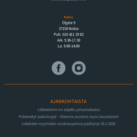
Nokia
Öljytie 9
37150 Nokia
Puh. 010 411 29 82
Ark. 9.30-17.30
La. 9.00-14.00
AJANKOHTAISTA
Liikkeemme on suljettu juhannuksena
Pidennetyt aukioloajat - Olemme avoinna myös lauantaisin!
Lielahden myymälän vuokrasopimus päättynyt 20.2.2026