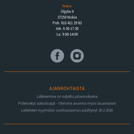
Nokia
Öljytie 9
37150 Nokia
Puh. 010 411 29 82
Ark. 9.30-17.30
La. 9.00-14.00
AJANKOHTAISTA
Liikkeemme on suljettu juhannuksena
Pidennetyt aukioloajat - Olemme avoinna myös lauantaisin!
Lielahden myymälän vuokrasopimus päättynyt 20.2.2026