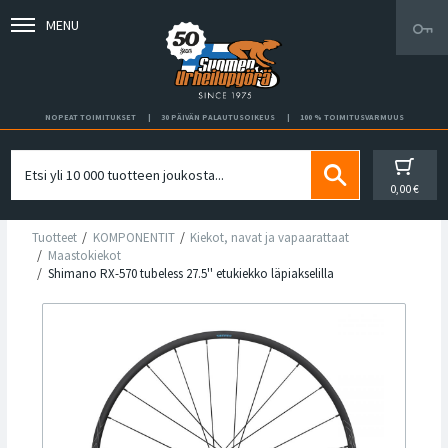
MENU
NOPEAT TOIMITUKSET
30 PÄIVÄN PALAUTUSOIKEUS
100 % TOIMITUSVARMUUS
0,00 €
Tuotteet
KOMPONENTIT
Kiekot, navat ja vapaarattaat
Maastokiekot
Shimano RX-570 tubeless 27.5'' etukiekko läpiakselilla