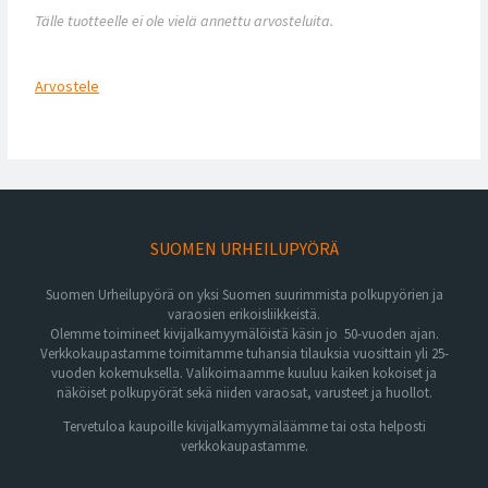
Tälle tuotteelle ei ole vielä annettu arvosteluita.
Arvostele
SUOMEN URHEILUPYÖRÄ
Suomen Urheilupyörä on yksi Suomen suurimmista polkupyörien ja
varaosien erikoisliikkeistä.
Olemme toimineet kivijalkamyymälöistä käsin jo 50-vuoden ajan.
Verkkokaupastamme toimitamme tuhansia tilauksia vuosittain yli 25-
vuoden kokemuksella. Valikoimaamme kuuluu kaiken kokoiset ja
näköiset polkupyörät sekä niiden varaosat, varusteet ja huollot.
Tervetuloa kaupoille kivijalkamyymäläämme tai osta helposti
verkkokaupastamme.