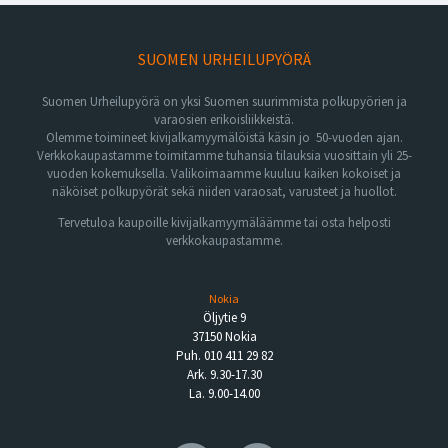
SUOMEN URHEILUPYÖRÄ
Suomen Urheilupyörä on yksi Suomen suurimmista polkupyörien ja
varaosien erikoisliikkeistä.
Olemme toimineet kivijalkamyymälöistä käsin jo 50-vuoden ajan.
Verkkokaupastamme toimitamme tuhansia tilauksia vuosittain yli 25-
vuoden kokemuksella. Valikoimaamme kuuluu kaiken kokoiset ja
näköiset polkupyörät sekä niiden varaosat, varusteet ja huollot.
Tervetuloa kaupoille kivijalkamyymäläämme tai osta helposti
verkkokaupastamme.
Nokia
Öljytie 9
37150 Nokia
Puh. 010 411 29 82
Ark. 9.30-17.30
La. 9.00-14.00