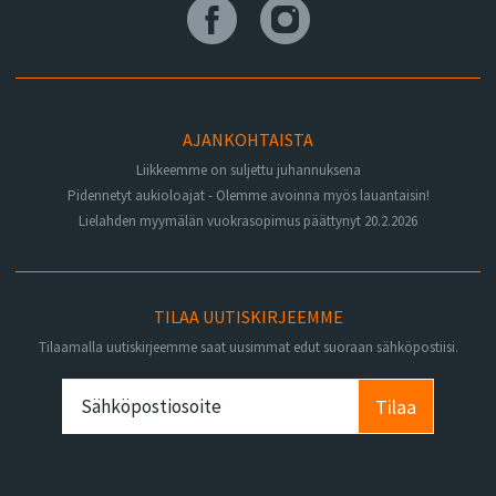
AJANKOHTAISTA
Liikkeemme on suljettu juhannuksena
Pidennetyt aukioloajat - Olemme avoinna myös lauantaisin!
Lielahden myymälän vuokrasopimus päättynyt 20.2.2026
TILAA UUTISKIRJEEMME
Tilaamalla uutiskirjeemme saat uusimmat edut suoraan sähköpostiisi.
Tilaa