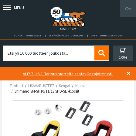
MENU
NOPEAT TOIMITUKSET
30 PÄIVÄN PALAUTUSOIKEUS
100 % TOIMITUSVARMUUS
0,00 €
ALE! 7.-16.8. Tarjoustuotteita saatavilla rajoitetusti.
Tuotteet
LISÄVARUSTEET
Kengät
Klossit
Shimano SM-SH10/11/12 SPD-SL -klossit