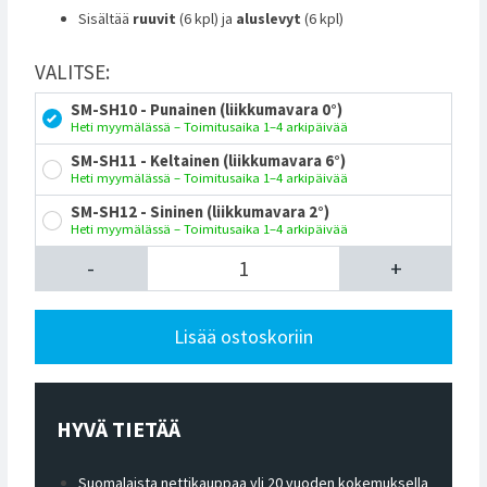
Sisältää
ruuvit
(6 kpl) ja
aluslevyt
(6 kpl)
VALITSE:
SM-SH10 - Punainen (liikkumavara 0°)
Heti myymälässä – Toimitusaika 1–4 arkipäivää
SM-SH11 - Keltainen (liikkumavara 6°)
Heti myymälässä – Toimitusaika 1–4 arkipäivää
SM-SH12 - Sininen (liikkumavara 2°)
Heti myymälässä – Toimitusaika 1–4 arkipäivää
-
+
Lisää ostoskoriin
HYVÄ TIETÄÄ
Suomalaista nettikauppaa yli 20 vuoden kokemuksella