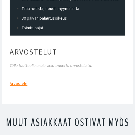
Tilaa netistä, nouda myymälästä
30 päivän palautusoikeus
Toimitusajat
ARVOSTELUT
Tälle tuotteelle ei ole vielä annettu arvosteluita.
Arvostele
MUUT ASIAKKAAT OSTIVAT MYÖS