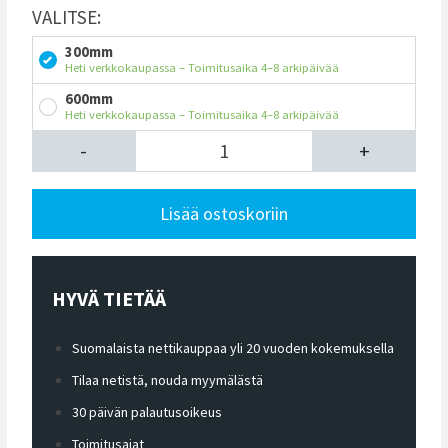
VALITSE:
300mm
Heti verkkokaupassa – Toimitusaika 4–8 arkipäivää
600mm
Heti verkkokaupassa – Toimitusaika 4–8 arkipäivää
-
+
Lisää ostoskoriin
HYVÄ TIETÄÄ
Suomalaista nettikauppaa yli 20 vuoden kokemuksella
Tilaa netistä, nouda myymälästä
30 päivän palautusoikeus
Toimitusajat