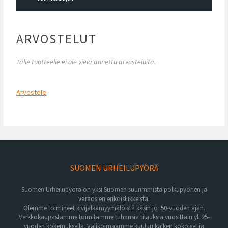
ARVOSTELUT
Tälle tuotteelle ei ole vielä annettu arvosteluita.
Arvostele
SUOMEN URHEILUPYÖRÄ
Suomen Urheilupyörä on yksi Suomen suurimmista polkupyörien ja
varaosien erikoisliikkeistä.
Olemme toimineet kivijalkamyymälöistä käsin jo 50-vuoden ajan.
Verkkokaupastamme toimitamme tuhansia tilauksia vuosittain yli 25-
vuoden kokemuksella. Valikoimaamme kuuluu kaiken kokoiset ja