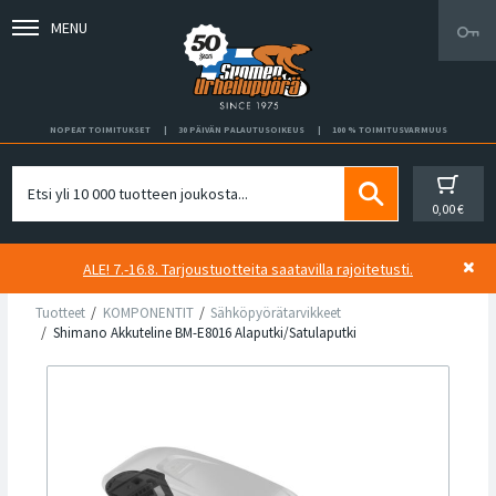
MENU
NOPEAT TOIMITUKSET
30 PÄIVÄN PALAUTUSOIKEUS
100 % TOIMITUSVARMUUS
0,00 €
ALE! 7.-16.8. Tarjoustuotteita saatavilla rajoitetusti.
Tuotteet
KOMPONENTIT
Sähköpyörätarvikkeet
Shimano Akkuteline BM-E8016 Alaputki/Satulaputki