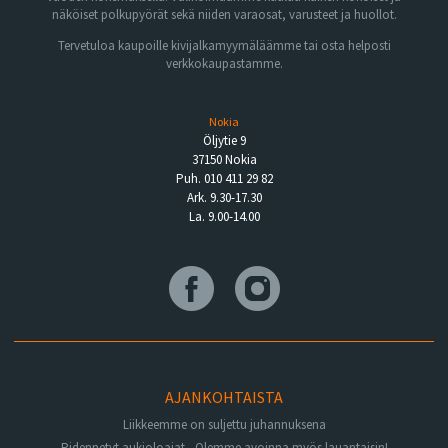
näköiset polkupyörät sekä niiden varaosat, varusteet ja huollot.
Tervetuloa kaupoille kivijalkamyymäläämme tai osta helposti
verkkokaupastamme.
Nokia
Öljytie 9
37150 Nokia
Puh. 010 411 29 82
Ark. 9.30-17.30
La. 9.00-14.00
AJANKOHTAISTA
Liikkeemme on suljettu juhannuksena
Pidennetyt aukioloajat - Olemme avoinna myös lauantaisin!