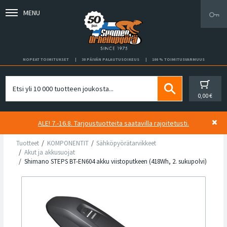
MENU
NOPEAT TOIMITUKSET
30 PÄIVÄN PALAUTUSOIKEUS
100 % TOIMITUSVARMUUS
0,00 €
ALE! 7.-16.8. Tarjoustuotteita saatavilla rajoitetusti.
Tuotteet
KOMPONENTIT
Sähköpyörätarvikkeet
Akut ja akkusuojat
Shimano STEPS BT-EN604 akku viistoputkeen (418Wh, 2. sukupolvi)