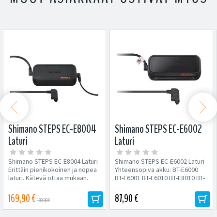


Shimano STEPS EC-E8004
Shimano STEPS EC-E6002
Laturi
Laturi
Shimano STEPS EC-E8004 Laturi
Shimano STEPS EC-E6002 Laturi
Erittäin pienikokoinen ja nopea
Yhteensopiva akku: BT-E6000
laturi. Kätevä ottaa mukaan.
BT-E6001 BT-E6010 BT-E8010 BT-
Sisältää...
E8014 BT-E8020 BT-E8035
Latausaika...
169,90 €
87,90 €
189,90 €