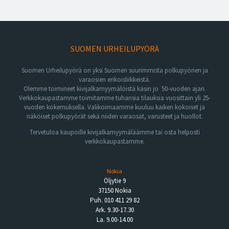
SUOMEN URHEILUPYÖRÄ
Suomen Urheilupyörä on yksi Suomen suurimmista polkupyörien ja
varaosien erikoisliikkeistä.
Olemme toimineet kivijalkamyymälöistä käsin jo 50-vuoden ajan.
Verkkokaupastamme toimitamme tuhansia tilauksia vuosittain yli 25-
vuoden kokemuksella. Valikoimaamme kuuluu kaiken kokoiset ja
näköiset polkupyörät sekä niiden varaosat, varusteet ja huollot.
Tervetuloa kaupoille kivijalkamyymäläämme tai osta helposti
verkkokaupastamme.
Nokia
Öljytie 9
37150 Nokia
Puh. 010 411 29 82
Ark. 9.30-17.30
La. 9.00-14.00