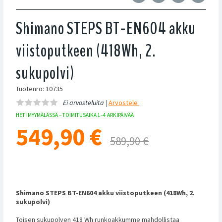
Shimano STEPS BT-EN604 akku
viistoputkeen (418Wh, 2.
sukupolvi)
Tuotenro: 10735
Ei arvosteluita |
Arvostele
HETI MYYMÄLÄSSÄ – TOIMITUSAIKA 1–4 ARKIPÄIVÄÄ
549,90
€
589,90 €
Shimano STEPS BT-EN604 akku viistoputkeen (418Wh, 2.
sukupolvi)
Toisen sukupolven 418 Wh runkoakkumme mahdollistaa