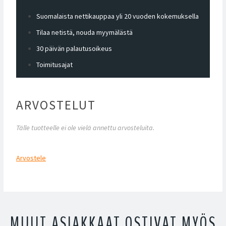
Suomalaista nettikauppaa yli 20 vuoden kokemuksella
Tilaa netistä, nouda myymälästä
30 päivän palautusoikeus
Toimitusajat
ARVOSTELUT
Tälle tuotteelle ei ole vielä annettu arvosteluita.
Arvostele
MUUT ASIAKKAAT OSTIVAT MYÖS