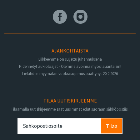
AJANKOHTAISTA
Liikkeemme on suljettu juhannuksena
Pidennetyt aukioloajat - Olemme avoinna myös lauantaisin!
Lielahden myymälän vuokrasopimus päättynyt 20.2.2026
TILAA UUTISKIRJEEMME
Tilaamalla uutiskirjeemme saat uusimmat edut suoraan sähköpostiisi.
Tilaa