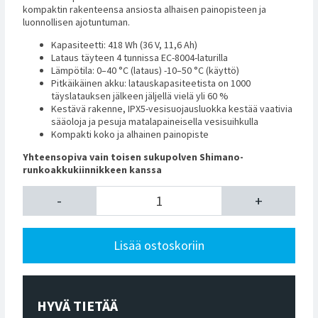
kompaktin rakenteensa ansiosta alhaisen painopisteen ja
luonnollisen ajotuntuman.
Kapasiteetti: 418 Wh (36 V, 11,6 Ah)
Lataus täyteen 4 tunnissa EC-8004-laturilla
Lämpötila: 0–40 °C (lataus) -10–50 °C (käyttö)
Pitkäikäinen akku: latauskapasiteetista on 1000
täyslatauksen jälkeen jäljellä vielä yli 60 %
Kestävä rakenne, IPX5-vesisuojausluokka kestää vaativia
sääoloja ja pesuja matalapaineisella vesisuihkulla
Kompakti koko ja alhainen painopiste
Yhteensopiva vain toisen sukupolven Shimano-
runkoakkukiinnikkeen kanssa
-
+
Lisää ostoskoriin
HYVÄ TIETÄÄ