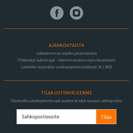
AJANKOHTAISTA
Liikkeemme on suljettu juhannuksena
Pidennetyt aukioloajat - Olemme avoinna myös lauantaisin!
Lielahden myymälän vuokrasopimus päättynyt 20.2.2026
TILAA UUTISKIRJEEMME
Tilaamalla uutiskirjeemme saat uusimmat edut suoraan sähköpostiisi.
Tilaa