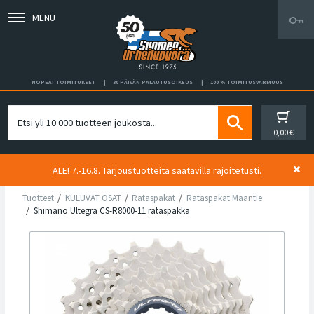
MENU
NOPEAT TOIMITUKSET
30 PÄIVÄN PALAUTUSOIKEUS
100 % TOIMITUSVARMUUS
0,00 €
ALE! 7.-16.8. Tarjoustuotteita saatavilla rajoitetusti.
Tuotteet
KULUVAT OSAT
Rataspakat
Rataspakat Maantie
Shimano Ultegra CS-R8000-11 rataspakka