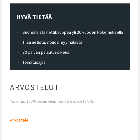
HYVÄ TIETÄÄ
Suomalaista nettikauppaa yli 20 vuoden kokemuksella
Tilaa netistä, nouda myymälästä
30 päivän palautusoikeus
Toimitusajat
ARVOSTELUT
Tälle tuotteelle ei ole vielä annettu arvosteluita.
Arvostele