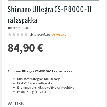
Shimano Ultegra CS-R8000-11
rataspakka
Tuotenro: 7038
Ei arvosteluita |
Arvostele
84,90
€
Shimano Ultegra CS-R8000-11 rataspakka
Uudistett Ultegran R8000 sarja
HG-EV 11-v -kasettipakka
Enemmän yksilöllisiä välitysvaihtoehtoja
Paino: 232 g (11-25T)
VALITSE: