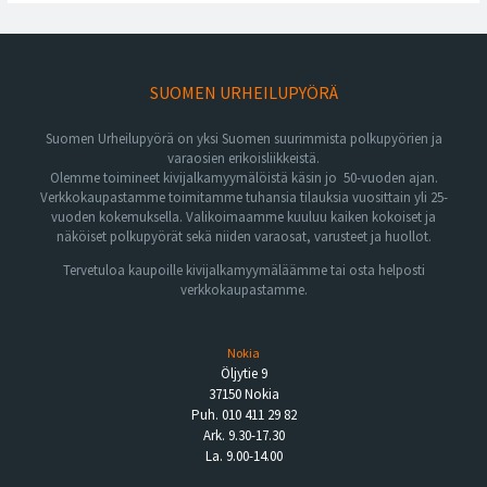
SUOMEN URHEILUPYÖRÄ
Suomen Urheilupyörä on yksi Suomen suurimmista polkupyörien ja
varaosien erikoisliikkeistä.
Olemme toimineet kivijalkamyymälöistä käsin jo 50-vuoden ajan.
Verkkokaupastamme toimitamme tuhansia tilauksia vuosittain yli 25-
vuoden kokemuksella. Valikoimaamme kuuluu kaiken kokoiset ja
näköiset polkupyörät sekä niiden varaosat, varusteet ja huollot.
Tervetuloa kaupoille kivijalkamyymäläämme tai osta helposti
verkkokaupastamme.
Nokia
Öljytie 9
37150 Nokia
Puh. 010 411 29 82
Ark. 9.30-17.30
La. 9.00-14.00