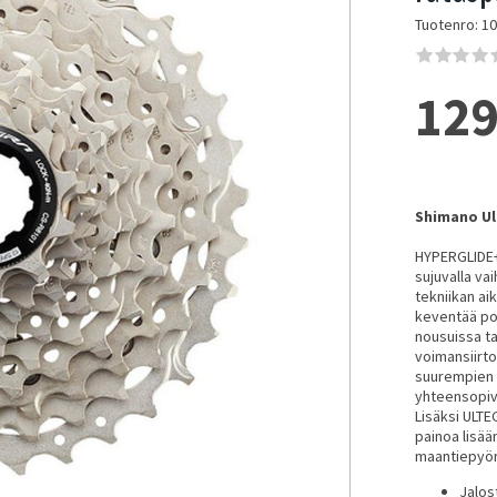
Tuotenro: 1
129
Shimano Ul
HYPERGLIDE+
sujuvalla va
tekniikan aik
keventää po
nousuissa ta
voimansiirto
suurempien 
yhteensopiv
Lisäksi ULTE
painoa lisää
maantiepyör
Jalos