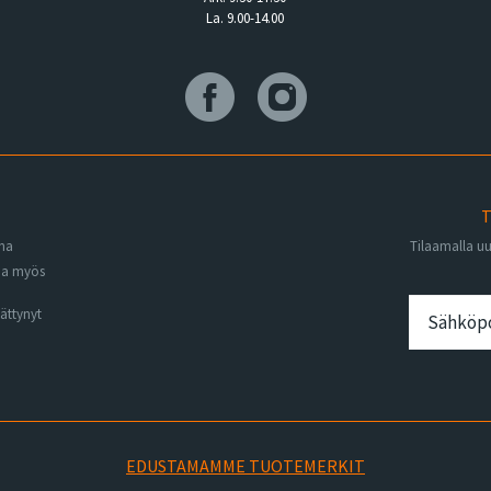
La. 9.00-14.00
T
ena
Tilaamalla u
na myös
ättynyt
EDUSTAMAMME TUOTEMERKIT