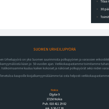
Tilaa
30 pä
Toimi
SUOMEN URHEILUPYÖRÄ
n Urheilupyörä on yksi Suomen suurimmista polkupyörien ja varaosien erikoisliikk
lkamyymälöistä käsin jo 50-vuoden ajan. Verkkokaupastamme toimitamme tuhansia 
Valikoimaamme kuuluu kaiken kokoiset ja näköiset polkupyörät sekä niiden varaos
Tervetuloa kaupoille kivijalkamyymäläämme tai osta helposti verkkokaupastamme
Nokia
Öljytie 9
37150 Nokia
Puh. 010 411 29 82
Ark. 9.30-17.30