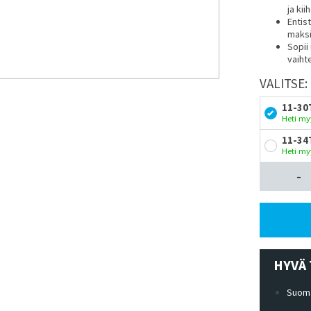
ja kii
Entis
maksi
Sopii
vaiht
VALITSE:
11-30
Heti my
11-34
Heti my
-
HYVÄ 
Suoma