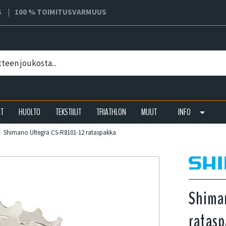
S
100 % TOIMITUSVARMUUS
AT
HUOLTO
TEKSTIILIT
TRIATHLON
MUUT
INFO
Shimano Ultegra CS-R8101-12 rataspakka
Shima
ratasp