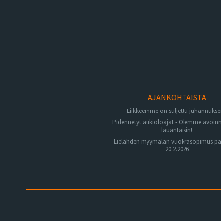
AJANKOHTAISTA
Liikkeemme on suljettu juhannuks
Pidennetyt aukioloajat - Olemme avoin
lauantaisin!
Lielahden myymälän vuokrasopimus pä
20.2.2026