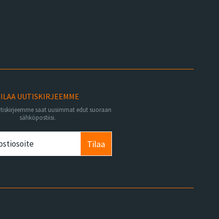
ILAA UUTISKIRJEEMME
utiskirjeemme saat uusimmat edut suoraan
sähköpostiisi.
Tilaa