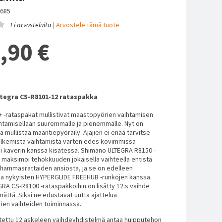
0685
Ei arvosteluita |
Arvostele
tämä tuote
,90
€
tegra CS-R8101-12 rataspakka
 -rataspakat mullistivat maastopyörien vaihtamisen
ihtamisellaan suuremmalle ja pienemmälle. Nyt on
a mullistaa maantiepyöräily. Ajajien ei enää tarvitse
lkemista vaihtamista varten edes kovimmissa
i kaverin kanssa kisatessa. Shimano ULTEGRA R8150 -
 maksimoi tehokkuuden jokaisella vaihteella entistä
hammasrattaiden ansiosta, ja se on edelleen
a nykyisten HYPERGLIDE FREEHUB -runkojen kanssa.
GRA CS-R8100 -rataspakkoihin on lisätty 12:s vaihde
mättä. Siksi ne edustavat uutta ajattelua
ien vaihteiden toiminnassa.
tettu 12 askeleen vaihdeyhdistelmä antaa huipputehon