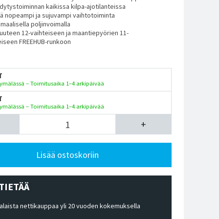
hdytystoiminnan kaikissa kilpa-ajotilanteissa
tä nopeampi ja sujuvampi vaihtotoiminta
maalisella poljinvoimalla
 uuteen 12-vaihteiseen ja maantiepyörien 11-
eiseen FREEHUB-runkoon
T
ymälässä – Toimitusaika 1–4 arkipäivää
T
ymälässä – Toimitusaika 1–4 arkipäivää
+
Lisää ostoskoriin
TIETÄÄ
laista nettikauppaa yli 20 vuoden kokemuksella