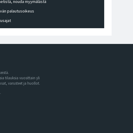
 netistä, nouda myymälästä
ivän palautusoikeus
tusajat
eistä.
tilauksia vuosittain yli
at, varusteet ja huollot.
.