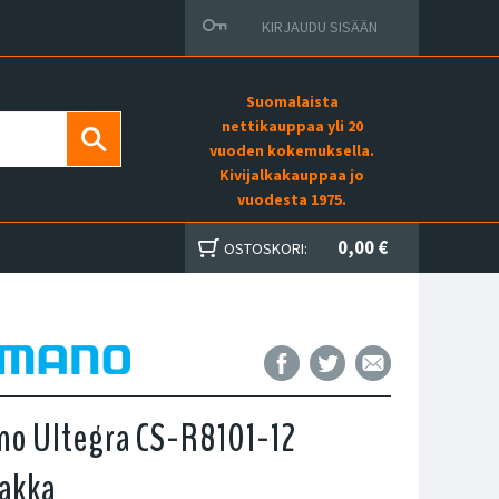
KIRJAUDU SISÄÄN
Suomalaista
nettikauppaa yli 20
vuoden kokemuksella.
Kivijalkakauppaa jo
vuodesta 1975.
0,00 €
OSTOSKORI:
no Ultegra CS-R8101-12
akka