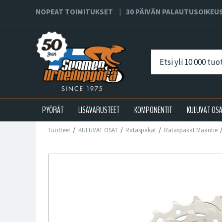
NOPEAT TOIMITUKSET
30 PÄIVÄN PALAUTUSOIKEU
PYÖRÄT
LISÄVARUSTEET
KOMPONENTIT
KULUVAT OS
Tuotteet
KULUVAT OSAT
Rataspakat
Rataspakat Maantie