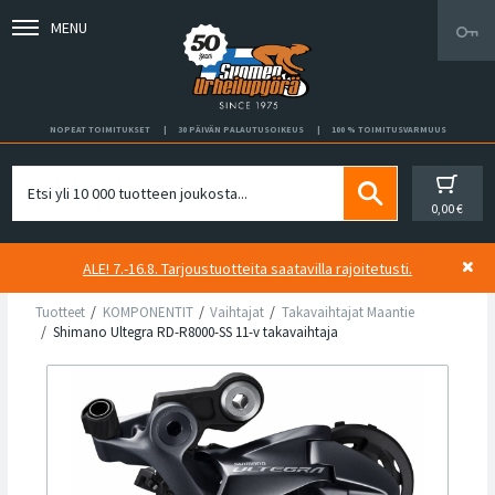
MENU
NOPEAT TOIMITUKSET
30 PÄIVÄN PALAUTUSOIKEUS
100 % TOIMITUSVARMUUS
0,00 €
ALE! 7.-16.8. Tarjoustuotteita saatavilla rajoitetusti.
Tuotteet
KOMPONENTIT
Vaihtajat
Takavaihtajat Maantie
Shimano Ultegra RD-R8000-SS 11-v takavaihtaja