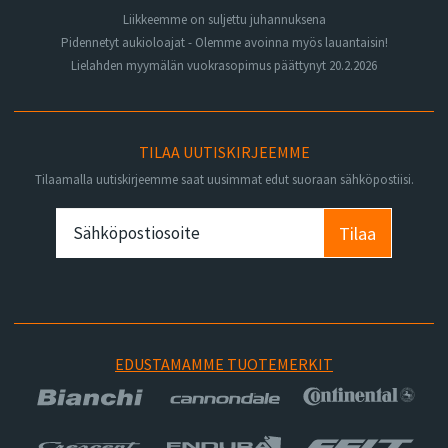
Liikkeemme on suljettu juhannuksena
Pidennetyt aukioloajat - Olemme avoinna myös lauantaisin!
Lielahden myymälän vuokrasopimus päättynyt 20.2.2026
TILAA UUTISKIRJEEMME
Tilaamalla uutiskirjeemme saat uusimmat edut suoraan sähköpostiisi.
Tilaa
EDUSTAMAMME TUOTEMERKIT