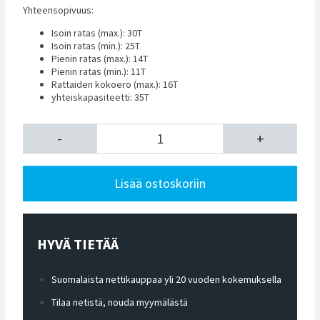
Yhteensopivuus:
Isoin ratas (max.): 30T
Isoin ratas (min.): 25T
Pienin ratas (max.): 14T
Pienin ratas (min.): 11T
Rattaiden kokoero (max.): 16T
yhteiskapasiteetti: 35T
-
+
Lisää ostoskoriin
HYVÄ TIETÄÄ
Suomalaista nettikauppaa yli 20 vuoden kokemuksella
Tilaa netistä, nouda myymälästä