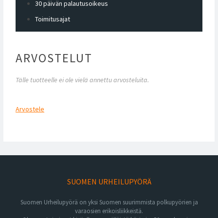
30 päivän palautusoikeus
Toimitusajat
ARVOSTELUT
Tälle tuotteelle ei ole vielä annettu arvosteluita.
Arvostele
SUOMEN URHEILUPYÖRÄ
Suomen Urheilupyörä on yksi Suomen suurimmista polkupyörien ja
varaosien erikoisliikkeistä.