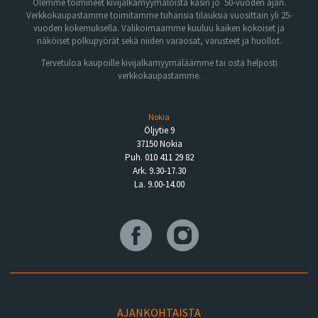
Olemme toimineet kivijalkamyymälöistä käsin jo 50-vuoden ajan.
Verkkokaupastamme toimitamme tuhansia tilauksia vuosittain yli 25-
vuoden kokemuksella. Valikoimaamme kuuluu kaiken kokoiset ja
näköiset polkupyörät sekä niiden varaosat, varusteet ja huollot.
Tervetuloa kaupoille kivijalkamyymäläämme tai osta helposti
verkkokaupastamme.
Nokia
Öljytie 9
37150 Nokia
Puh. 010 411 29 82
Ark. 9.30-17.30
La. 9.00-14.00
AJANKOHTAISTA