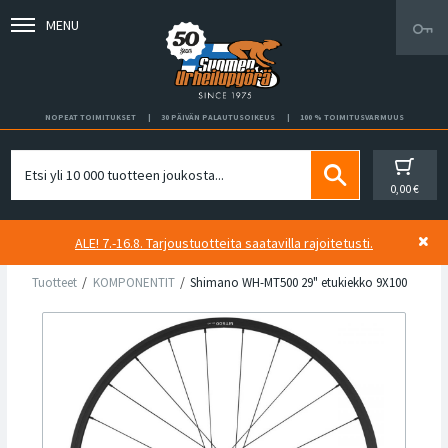
MENU
NOPEAT TOIMITUKSET
30 PÄIVÄN PALAUTUSOIKEUS
100 % TOIMITUSVARMUUS
0,00 €
ALE! 7.-16.8. Tarjoustuotteita saatavilla rajoitetusti.
Tuotteet
KOMPONENTIT
Shimano WH-MT500 29" etukiekko 9X100