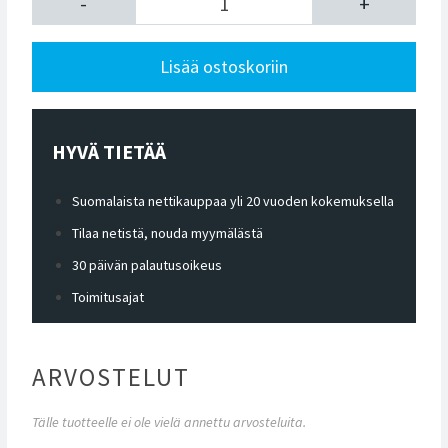
-
+
Lisää ostoskoriin
HYVÄ TIETÄÄ
Suomalaista nettikauppaa yli 20 vuoden kokemuksella
Tilaa netistä, nouda myymälästä
30 päivän palautusoikeus
Toimitusajat
ARVOSTELUT
Tälle tuotteelle ei ole vielä annettu arvosteluita.