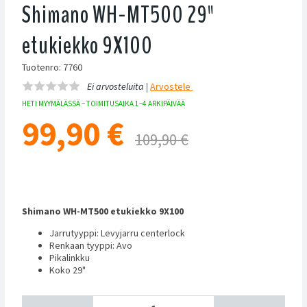
Shimano WH-MT500 29"
etukiekko 9X100
Tuotenro: 7760
Ei arvosteluita |
Arvostele
HETI MYYMÄLÄSSÄ – TOIMITUSAIKA 1–4 ARKIPÄIVÄÄ
99,90
€
109,90 €
Shimano WH-MT500 etukiekko 9X100
Jarrutyyppi: Levyjarru centerlock
Renkaan tyyppi: Avo
Pikalinkku
Koko 29"