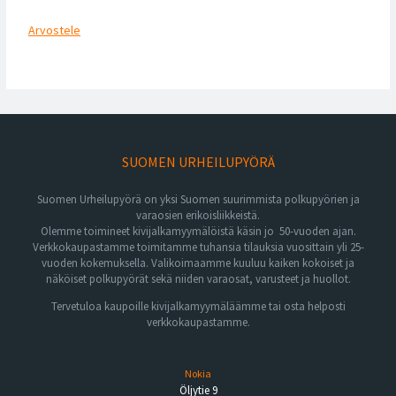
Arvostele
SUOMEN URHEILUPYÖRÄ
Suomen Urheilupyörä on yksi Suomen suurimmista polkupyörien ja
varaosien erikoisliikkeistä.
Olemme toimineet kivijalkamyymälöistä käsin jo 50-vuoden ajan.
Verkkokaupastamme toimitamme tuhansia tilauksia vuosittain yli 25-
vuoden kokemuksella. Valikoimaamme kuuluu kaiken kokoiset ja
näköiset polkupyörät sekä niiden varaosat, varusteet ja huollot.
Tervetuloa kaupoille kivijalkamyymäläämme tai osta helposti
verkkokaupastamme.
Nokia
Öljytie 9