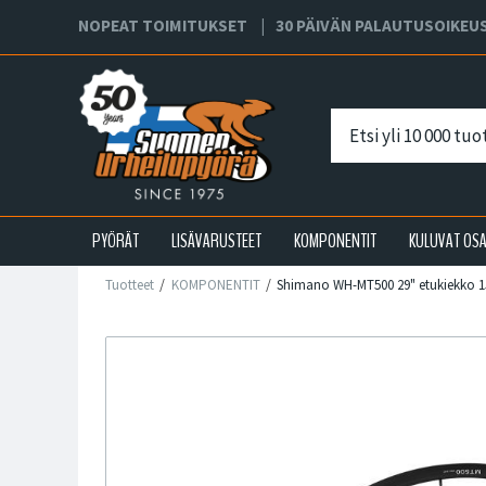
NOPEAT TOIMITUKSET
30 PÄIVÄN PALAUTUSOIKEU
PYÖRÄT
LISÄVARUSTEET
KOMPONENTIT
KULUVAT OS
Tuotteet
KOMPONENTIT
Shimano WH-MT500 29" etukiekko 