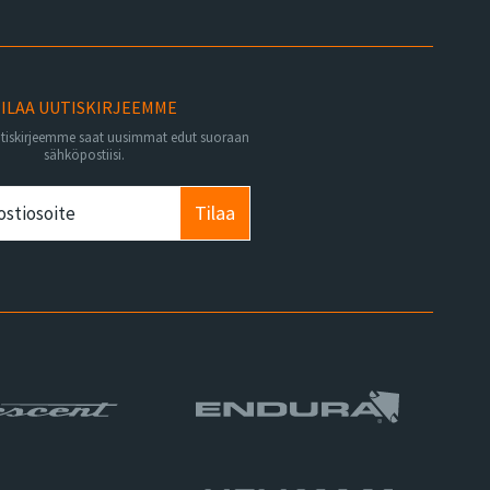
ILAA UUTISKIRJEEMME
utiskirjeemme saat uusimmat edut suoraan
sähköpostiisi.
Tilaa