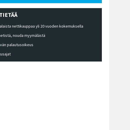
TIETÄÄ
laista nettikauppaa yli 20 vuoden kokemuksella
 netistä, nouda myymälästä
ivän palautusoikeus
tusajat