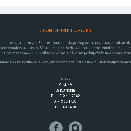
SUOMEN URHEILUPYÖRÄ
n Urheilupyörä on yksi Suomen suurimmista polkupyörien ja varaosien erikoisliikk
lkamyymälöistä käsin jo 50-vuoden ajan. Verkkokaupastamme toimitamme tuhansia 
Valikoimaamme kuuluu kaiken kokoiset ja näköiset polkupyörät sekä niiden varaos
Tervetuloa kaupoille kivijalkamyymäläämme tai osta helposti verkkokaupastamme
Nokia
Öljytie 9
37150 Nokia
Puh. 010 411 29 82
Ark. 9.30-17.30
La. 9.00-14.00