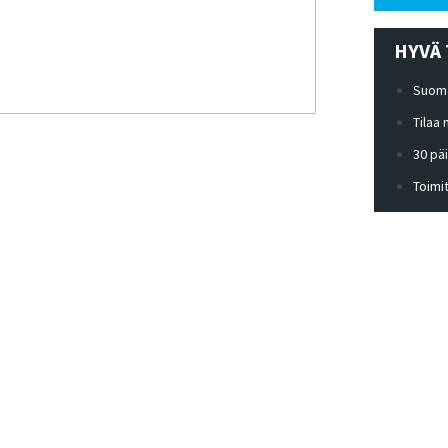
HYVÄ 
Suoma
Tilaa
30 pä
Toimi