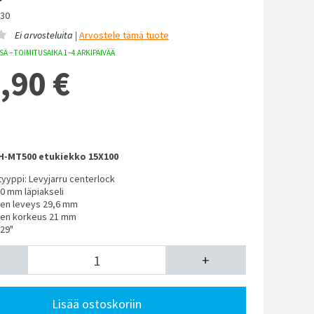
330
Ei arvosteluita |
Arvostele
tämä tuote
Ä – TOIMITUSAIKA 1–4 ARKIPÄIVÄÄ
,90
€
-MT500 etukiekko 15X100
tyyppi: Levyjarru centerlock
0 mm läpiakseli
en leveys 29,6 mm
en korkeus 21 mm
29"
+
Lisää ostoskoriin