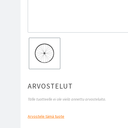
ARVOSTELUT
Tälle tuotteelle ei ole vielä annettu arvosteluita.
Arvostele
tämä tuote