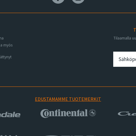
T
ena
Tilaamalla u
na myös
ättynyt
EDUSTAMAMME TUOTEMERKIT