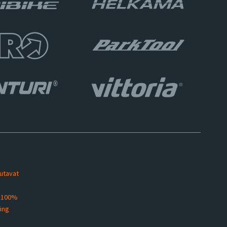
sutavat
s 100%
ting