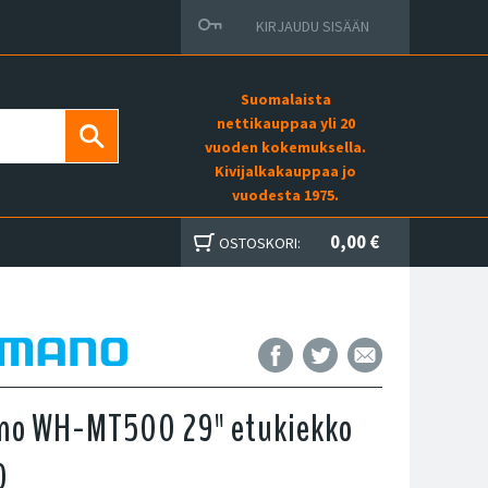
KIRJAUDU SISÄÄN
Suomalaista
nettikauppaa yli 20
vuoden kokemuksella.
Kivijalkakauppaa jo
vuodesta 1975.
0,00 €
OSTOSKORI:
no WH-MT500 29" etukiekko
0