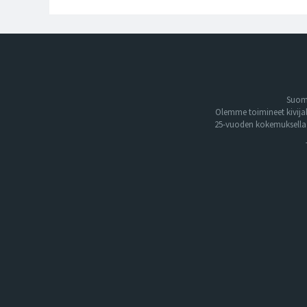
Suome
Olemme toimineet kivija
25-vuoden kokemuksella. 