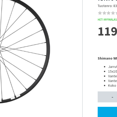
Tuotenro: 8
HETI MYYMÄLÄSS
119
Shimano WH
Jarru
15x10
Vante
Vante
Koko 
-